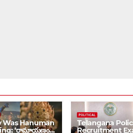
POLITICAL
 Was Hanuman
Telangana Poli
ing: ‘రామాయణం’
Recruitment Ex