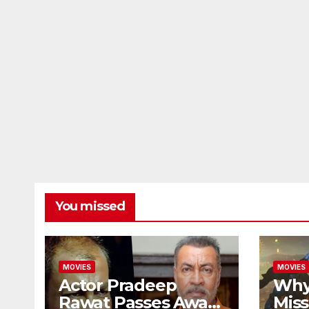
You missed
MOVIES
MOVIES
Actor Pradeep
Why
Rawat Passes Away:
Miss