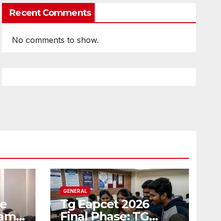
Recent Comments
No comments to show.
GENERAL
ce
Tg Eapcet 2026
ams:
Final Phase: TG