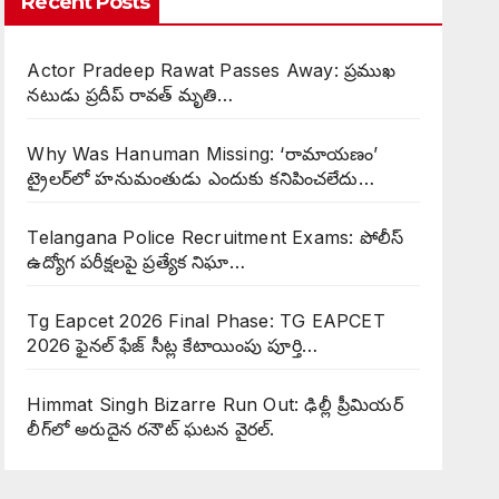
Recent Posts
Actor Pradeep Rawat Passes Away: ప్రముఖ
నటుడు ప్రదీప్ రావత్ మృతి…
Why Was Hanuman Missing: ‘రామాయణం’
ట్రైలర్‌లో హనుమంతుడు ఎందుకు కనిపించలేదు…
Telangana Police Recruitment Exams: పోలీస్
ఉద్యోగ పరీక్షలపై ప్రత్యేక నిఘా…
Tg Eapcet 2026 Final Phase: TG EAPCET
2026 ఫైనల్ ఫేజ్ సీట్ల కేటాయింపు పూర్తి…
Himmat Singh Bizarre Run Out: ఢిల్లీ ప్రీమియర్
లీగ్‌లో అరుదైన రనౌట్ ఘటన వైరల్.