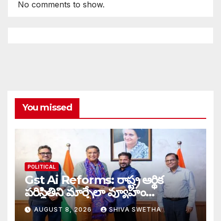
No comments to show.
You missed
POLITICAL
Gst Ai Reforms: రాష్ట్ర ఆర్థిక
పరిస్థితిని మార్చేలా వ్యూహం…
AUGUST 8, 2026
SHIVA SWETHA