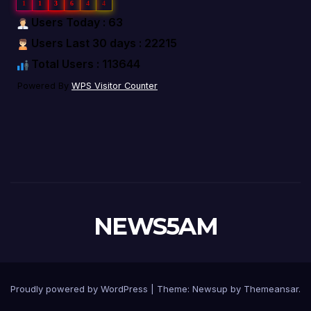
1
1
3
6
4
4
Users Today : 63
Users Last 30 days : 22215
Total Users : 113644
Powered By
WPS Visitor Counter
NEWS5AM
Proudly powered by WordPress
|
Theme: Newsup by
Themeansar
.