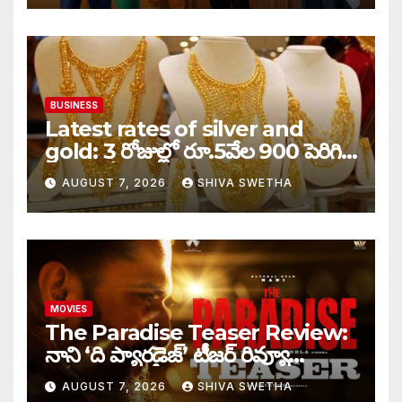
BUSINESS
Latest rates of silver and
gold: 3 రోజుల్లో రూ.5వేల 900 పెరిగిన
తులం గోల్డ్…
AUGUST 7, 2026
SHIVA SWETHA
MOVIES
The Paradise Teaser Review:
నాని ‘ది ప్యారడైజ్’ టీజర్ రివ్యూ…
AUGUST 7, 2026
SHIVA SWETHA