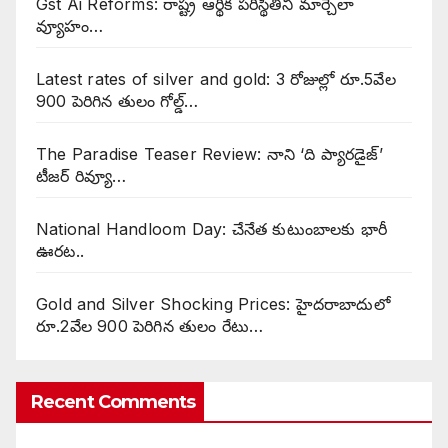
Gst Ai Reforms: రాష్ట్ర ఆర్థిక పరిస్థితిని మార్చేలా
వ్యూహం…
Latest rates of silver and gold: 3 రోజుల్లో రూ.5వేల
900 పెరిగిన తులం గోల్డ్…
The Paradise Teaser Review: నాని ‘ది ప్యారడైజ్’
టీజర్ రివ్యూ…
National Handloom Day: చేనేత కుటుంబాలకు భారీ
ఊరట..
Gold and Silver Shocking Prices: హైదరాబాదులో
రూ.2వేల 900 పెరిగిన తులం రేటు…
Recent Comments