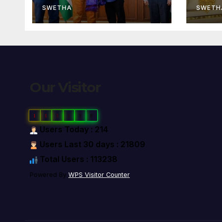
SWETHA
SWETH
Our Visitor
1
1
3
2
3
8
Users Today : 214
Users Last 30 days : 21809
Total Users : 113238
Powered By
WPS Visitor Counter