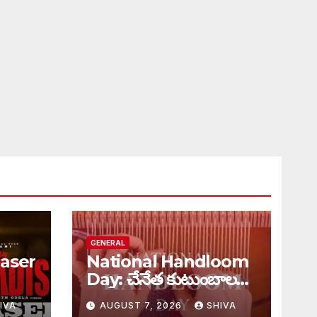
GENERAL
aser
National Handloom
Day: చేనేత కుటుంబాలకు
్యూ…
భారీ ఊరట..
IVA
AUGUST 7, 2026
SHIVA