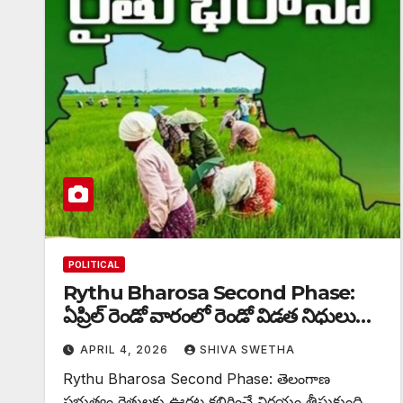
POLITICAL
Rythu Bharosa Second Phase:
ఏప్రిల్ రెండో వారంలో రెండో విడత నిధులు…
APRIL 4, 2026
SHIVA SWETHA
Rythu Bharosa Second Phase: తెలంగాణ
ప్రభుత్వం రైతులకు ఊరట కలిగించే నిర్ణయం తీసుకుంది.