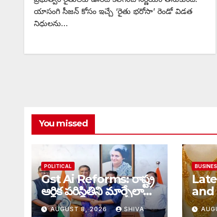
యాసంగి సీజన్ కోసం ఇచ్చే ‘రైతు భరోసా’ రెండో విడత
నిధులను…
You missed
POLITICAL
BUSINE
Gst Ai Reforms: రాష్ట్ర
Late
ఆర్థిక పరిస్థితిని మార్చేలా
and g
వ్యూహం…
రూ.5వ
AUGUST 8, 2026
SHIVA
AUG
తులం 