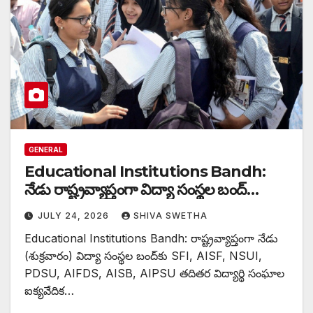
GENERAL
Educational Institutions Bandh:
నేడు రాష్ట్రవ్యాప్తంగా విద్యా సంస్థల బంద్…
JULY 24, 2026
SHIVA SWETHA
Educational Institutions Bandh: రాష్ట్రవ్యాప్తంగా నేడు
(శుక్రవారం) విద్యా సంస్థల బంద్‌కు SFI, AISF, NSUI,
PDSU, AIFDS, AISB, AIPSU తదితర విద్యార్థి సంఘాల
ఐక్యవేదిక…