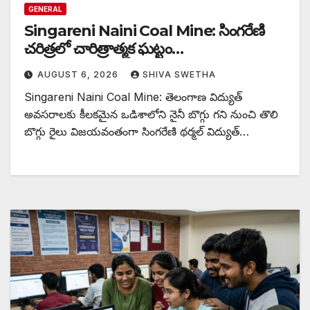
GENERAL
Singareni Naini Coal Mine: సింగరేణి
చరిత్రలో చారిత్రాత్మక ఘట్టం…
AUGUST 6, 2026
SHIVA SWETHA
Singareni Naini Coal Mine: తెలంగాణ విద్యుత్
అవసరాలకు కీలకమైన ఒడిశాలోని నైనీ బొగ్గు గని నుంచి తొలి
బొగ్గు రైలు విజయవంతంగా సింగరేణి థర్మల్ విద్యుత్…