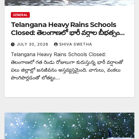
GENERAL
Telangana Heavy Rains Schools
Closed: తెలంగాణలో భారీ వర్షాల బీభత్సం…
JULY 30, 2026
SHIVA SWETHA
Telangana Heavy Rains Schools Closed:
తెలంగాణలో గత రెండు రోజులుగా కురుస్తున్న భారీ వర్షాలతో
పలు జిల్లాల్లో జనజీవనం అస్తవ్యస్తమైంది. వాగులు, వంకలు
పొంగిపొర్లడంతో లోతట్టు…