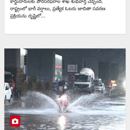
కార్డుదారులకు పౌరసరఫరాల శాఖ శుభవార్త చెప్పింది.
రాష్ట్రంలో భారీ వర్షాలు, ప్రత్యేక ఓటరు జాబితా సవరణ
ప్రక్రియను దృష్టిలో…