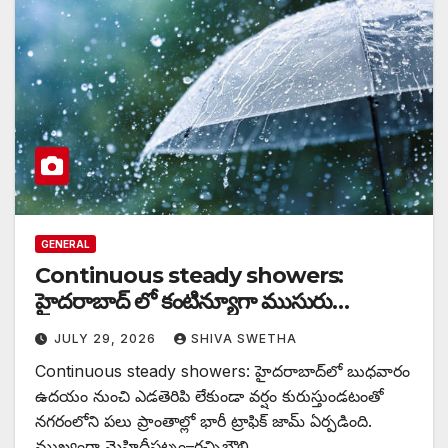
GENERAL
Continuous steady showers:
హైదరాబాద్ లో కంటిన్యూగా ముసురు…
JULY 29, 2026
SHIVA SWETHA
Continuous steady showers: హైదరాబాద్‌లో బుధవారం
ఉదయం నుంచి ఎడతెరిపి లేకుండా వర్షం కురుస్తుండటంతో
నగరంలోని పలు ప్రాంతాల్లో భారీ ట్రాఫిక్ జామ్ ఏర్పడింది.
ముఖ్యంగా మెహిదీపట్నం–గచ్చిబౌలి…