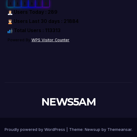
1
1
3
3
1
3
Users Today : 289
Users Last 30 days : 21884
Total Users : 113313
Powered By
WPS Visitor Counter
NEWS5AM
Proudly powered by WordPress
|
Theme: Newsup by
Themeansar
.