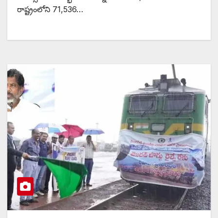
రాష్ట్రంలోని 71,536…