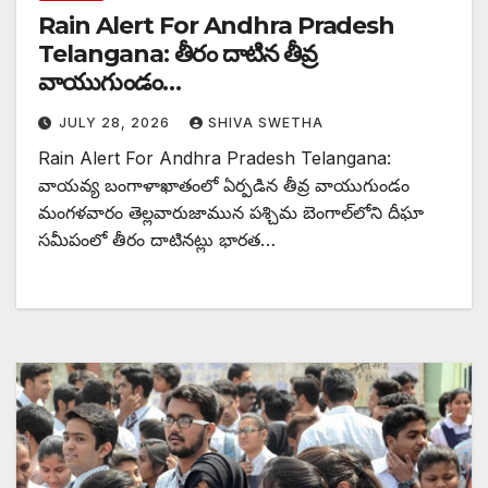
Rain Alert For Andhra Pradesh
Telangana: తీరం దాటిన తీవ్ర
వాయుగుండం…
JULY 28, 2026
SHIVA SWETHA
Rain Alert For Andhra Pradesh Telangana:
వాయవ్య బంగాళాఖాతంలో ఏర్పడిన తీవ్ర వాయుగుండం
మంగళవారం తెల్లవారుజామున పశ్చిమ బెంగాల్‌లోని దీఘా
సమీపంలో తీరం దాటినట్లు భారత…