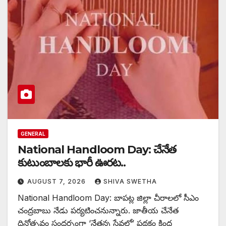
GENERAL
National Handloom Day: చేనేత
కుటుంబాలకు భారీ ఊరట..
AUGUST 7, 2026
SHIVA SWETHA
National Handloom Day: బాపట్ల జిల్లా చీరాలలో సీఎం
చంద్రబాబు నేడు పర్యటించనున్నారు. జాతీయ చేనేత
దినోత్సవం సందర్భంగా ‘నేతన్న సేవలో’ పథకం కింద