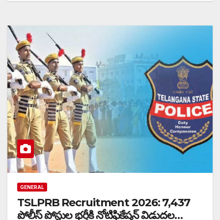
GENERAL
TSLPRB Recruitment 2026: 7,437
పోలీస్ పోస్టుల భర్తీకి నోటిఫికేషన్ విడుదల…