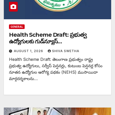
GENERAL
Health Scheme Draft: ప్రభుత్వ
ఉద్యోగులకు గుడ్‌న్యూస్…
AUGUST 1, 2026
SHIVA SWETHA
Health Scheme Draft: తెలంగాణ ప్రభుత్వం రాష్ట్ర
ప్రభుత్వ ఉద్యోగులు, సర్వీస్ పెన్షనర్లు, కుటుంబ పెన్షనర్ల కోసం
నూతన ఉద్యోగుల ఆరోగ్య పథకం (NEHS) ముసాయిదా
మార్గదర్శకాలను…