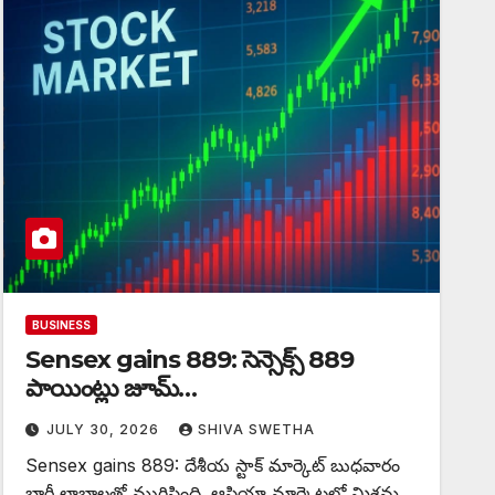
BUSINESS
Sensex gains 889: సెన్సెక్స్ 889
పాయింట్లు జూమ్‌‌…
JULY 30, 2026
SHIVA SWETHA
Sensex gains 889: దేశీయ స్టాక్ మార్కెట్ బుధవారం
భారీ లాభాలతో ముగిసింది. ఆసియా మార్కెట్లలో మిశ్రమ