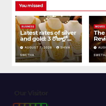
You missed
BUSINESS
MOVIES
Latest rates of silver
The 
and gold: 3 రోజుల్లో
Revie
రూ.5వేల 900 పెరిగిన
ప్యార
AUGUST 7, 2026
SHIVA
AUG
తులం గోల్డ్…
SWETHA
SWETH
Our Visitor