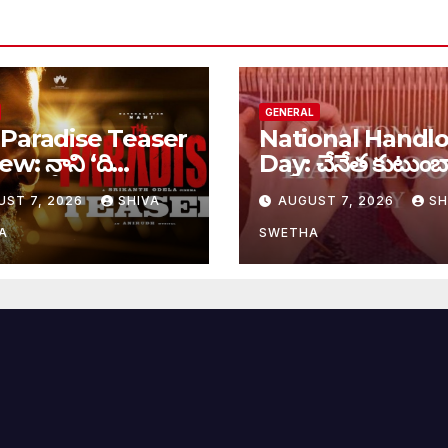
GENERAL
Paradise Teaser
National Handl
w: నాని ‘ది
Day: చేనేత కుటుంబ
డైజ్’ టీజర్ రివ్యూ…
భారీ ఊరట..
UST 7, 2026
SHIVA
AUGUST 7, 2026
SH
A
SWETHA