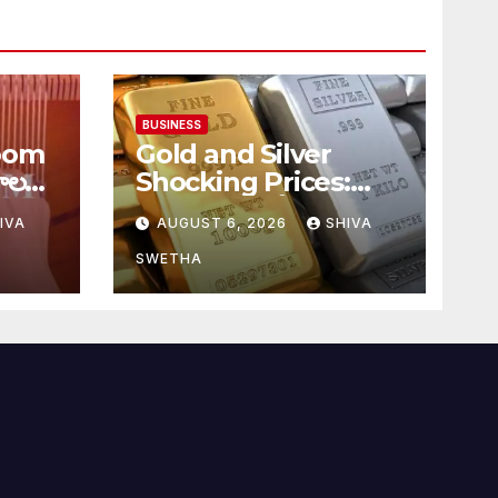
BUSINESS
oom
Gold and Silver
ాలకు
Shocking Prices:
హైదరాబాదులో రూ.2వేల
IVA
AUGUST 6, 2026
SHIVA
900 పెరిగిన తులం రేటు…
SWETHA