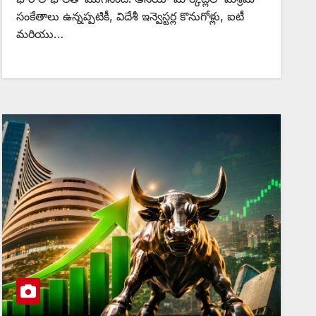
సంకేతాలు ఉన్నప్పటికీ, విదేశీ ఇన్వెస్టర్ల కొనుగోళ్లు, ఐటీ
మరియు…