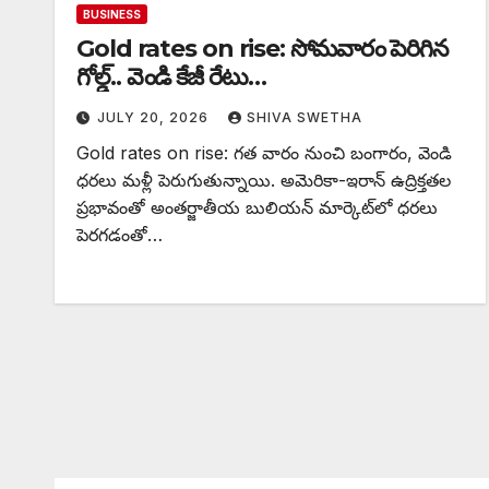
BUSINESS
Gold rates on rise: సోమవారం పెరిగిన
గోల్డ్.. వెండి కేజీ రేటు…
JULY 20, 2026
SHIVA SWETHA
Gold rates on rise: గత వారం నుంచి బంగారం, వెండి
ధరలు మళ్లీ పెరుగుతున్నాయి. అమెరికా-ఇరాన్ ఉద్రిక్తతల
ప్రభావంతో అంతర్జాతీయ బులియన్ మార్కెట్‌లో ధరలు
పెరగడంతో…