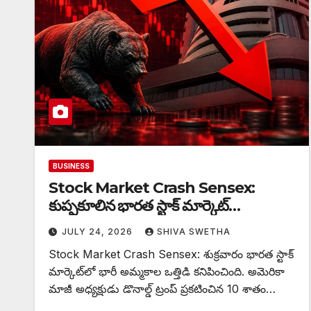
BUSINESS
Stock Market Crash Sensex:
కుప్పకూలిన భారత స్టాక్ మార్కెట్…
JULY 24, 2026
SHIVA SWETHA
Stock Market Crash Sensex: శుక్రవారం భారత స్టాక్
మార్కెట్‌లో భారీ అమ్మకాల ఒత్తిడి కనిపించింది. అమెరికా
మాజీ అధ్యక్షుడు డొనాల్డ్ ట్రంప్ ప్రకటించిన 10 శాతం…