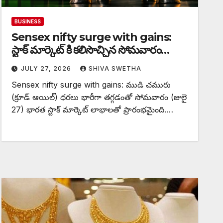
BUSINESS
Sensex nifty surge with gains:
స్టాక్ మార్కెట్ కి కలిసొచ్చిన సోమవారం…
JULY 27, 2026
SHIVA SWETHA
Sensex nifty surge with gains: ముడి చమురు
(క్రూడ్ ఆయిల్) ధరలు భారీగా తగ్గడంతో సోమవారం (జులై
27) భారత స్టాక్ మార్కెట్ లాభాలతో ప్రారంభమైంది.…