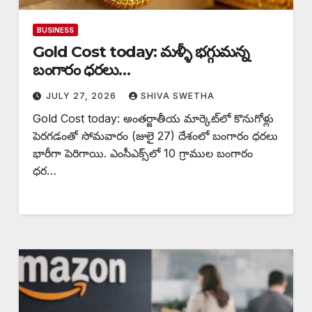
BUSINESS
Gold Cost today: మళ్ళీ భగ్గుమన్న
బంగారం ధరలు…
JULY 27, 2026
SHIVA SWETHA
Gold Cost today: అంతర్జాతీయ మార్కెట్‌లో కొనుగోళ్లు
పెరగడంతో సోమవారం (జులై 27) దేశంలో బంగారం ధరలు
భారీగా పెరిగాయి. ఎంసీఎక్స్‌లో 10 గ్రాముల బంగారం
ధర…