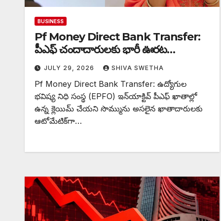
BUSINESS
Pf Money Direct Bank Transfer:
పీఎఫ్ చందాదారులకు భారీ ఊరట…
JULY 29, 2026
SHIVA SWETHA
Pf Money Direct Bank Transfer: ఉద్యోగుల
భవిష్య నిధి సంస్థ (EPFO) ఇన్‌యాక్టివ్ పీఎఫ్ ఖాతాల్లో
ఉన్న క్లెయిమ్ చేయని సొమ్మును అసలైన ఖాతాదారులకు
ఆటోమేటిక్‌గా…