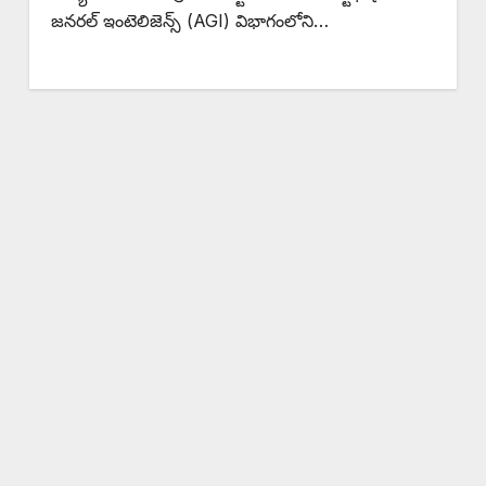
జనరల్ ఇంటెలిజెన్స్ (AGI) విభాగంలోని…