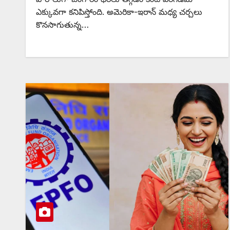
ఎక్కువగా కనిపిస్తోంది. అమెరికా-ఇరాన్ మధ్య చర్చలు
కొనసాగుతున్న…