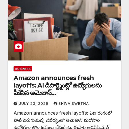
BUSINESS
Amazon announces fresh
layoffs: AI డిపార్ట్మెంట్లో ఉద్యోగులను
పీకేసిన అమెజాన్…
JULY 23, 2026
SHIVA SWETHA
Amazon announces fresh layoffs: ఏఐ రంగంలో
పోటీ పెరుగుతున్న నేపథ్యంలో అమెజాన్ మరోసారి
ఉద్యోగుల తొలగింపులు చేపట్టింది. ఈసారి ఆర్టిఫిషియల్