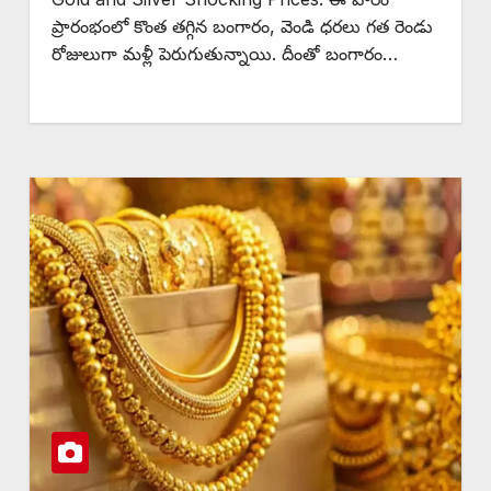
ప్రారంభంలో కొంత తగ్గిన బంగారం, వెండి ధరలు గత రెండు
రోజులుగా మళ్లీ పెరుగుతున్నాయి. దీంతో బంగారం…