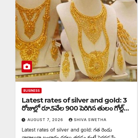
BUSINESS
Latest rates of silver and gold: 3
రోజుల్లో రూ.5వేల 900 పెరిగిన తులం గోల్డ్…
AUGUST 7, 2026
SHIVA SWETHA
Latest rates of silver and gold: గత రెండు
వారాలుగా బంగారం ధరలు తగ్గడం కంటే పెరగడమే