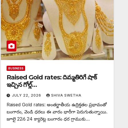
BUSINESS
Raised Gold rates: దిమ్మతిరిగే షాక్
ఇచ్చిన గోల్డ్…
JULY 22, 2026
SHIVA SWETHA
Raised Gold rates: అంతర్జాతీయ ఉద్రిక్తతల ప్రభావంతో
బంగారం, వెండి ధరలు ఈ వారం భారీగా పెరుగుతున్నాయి.
జూలై 22న 24 క్యారెట్ల బంగారం ధర గ్రాముకు…