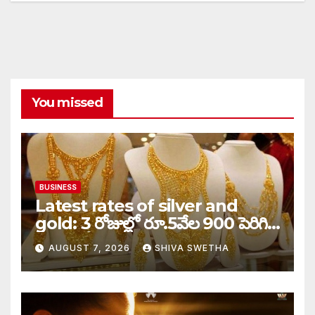
You missed
BUSINESS
Latest rates of silver and
gold: 3 రోజుల్లో రూ.5వేల 900 పెరిగిన
తులం గోల్డ్…
AUGUST 7, 2026
SHIVA SWETHA