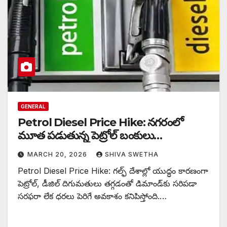
GENERAL
Petrol Diesel Price Hike: నగరంలో
మూత పడుతున్న పెట్రోల్ బంకులు…
MARCH 20, 2026
SHIVA SWETHA
Petrol Diesel Price Hike: గల్ఫ్ దేశాల్లో యుద్ధం కారణంగా
పెట్రోల్, డీజిల్ దిగుమతులు తగ్గడంతో డిమాండ్‌కు సరిపడా
సరఫరా లేక ధరలు పెరిగే అవకాశం కనిపిస్తోంది.…