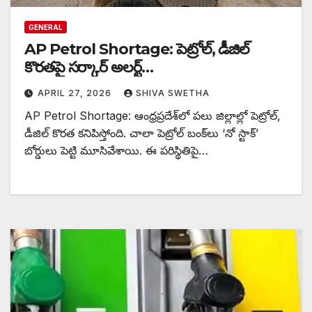
GENERAL
AP Petrol Shortage: పెట్రోల్, డీజిల్
కొరతపై సర్కార్‌ అలర్ట్…
APRIL 27, 2026
SHIVA SWETHA
AP Petrol Shortage: ఆంధ్రప్రదేశ్‌లో పలు జిల్లాల్లో పెట్రోల్,
డీజిల్ కొరత కనిపిస్తోంది. చాలా పెట్రోల్ బంక్‌లు ‘నో స్టాక్’
బోర్డులు పెట్టి మూసివేశాయి. ఈ పరిస్థితిపై…