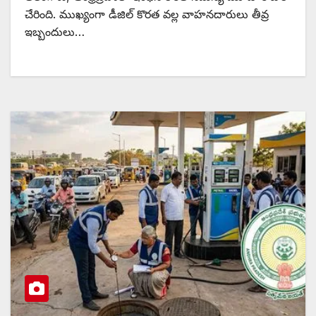
చేరింది. ముఖ్యంగా డీజిల్ కొరత వల్ల వాహనదారులు తీవ్ర
ఇబ్బందులు…