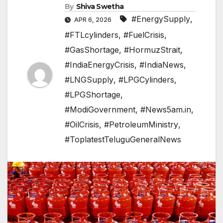
By
Shiva Swetha
#EnergySupply
,
APR 6, 2026
#FTLcylinders
,
#FuelCrisis
,
#GasShortage
,
#HormuzStrait
,
#IndiaEnergyCrisis
,
#IndiaNews
,
#LNGSupply
,
#LPGCylinders
,
#LPGShortage
,
#ModiGovernment
,
#News5am.in
,
#OilCrisis
,
#PetroleumMinistry
,
#ToplatestTeluguGeneralNews