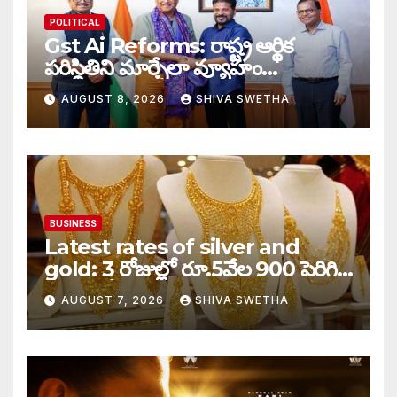
POLITICAL
Gst Ai Reforms: రాష్ట్ర ఆర్థిక
పరిస్థితిని మార్చేలా వ్యూహం…
AUGUST 8, 2026
SHIVA SWETHA
BUSINESS
Latest rates of silver and
gold: 3 రోజుల్లో రూ.5వేల 900 పెరిగిన
తులం గోల్డ్…
AUGUST 7, 2026
SHIVA SWETHA