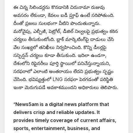
ఈ చిన్న సిలిండర్లను కొనడానికి చిరునామా రుజువు
అవసరం లేకుండా, కేవలం ఐడీ ప్రూఫ్ ఉంటే సరిపోతుంది.
దీంతో ప్రజలు సులభంగా వీటిని పొందుతున్నారు.
మరోవైపు, ఎల్పీజీ, పెట్రోల్, డీజిల్ నిల్వలపై ప్రభుత్వం కఠిన
చర్యలు తీసుకుంటోంది. బ్లాక్ మార్కెటింగ్‌పై దాడులు చేసి
వేల సంఖ్యలో తనిఖీలు నిర్వహించింది. కొన్ని డీలర్లపై
సస్పెన్షన్ చర్యలు కూడా తీసుకుంది. ఇదిలా ఉండగా,
దేశంలోని రిఫైనరీలు పూర్తి స్థాయిలో పనిచేస్తున్నాయని,
సరఫరాలో ఎలాంటి అంతరాయం లేదని ప్రభుత్వం స్పష్టం
చేసింది. భవిష్యత్తులో LNG సరఫరా పెరగడంతో పరిస్థితి
ఇంకా మెరుగుపడే అవకాశముందని అధికారులు తెలిపారు.
“
News5am is a digital news platform that
delivers crisp and reliable updates. It
provides timely coverage of current affairs,
sports, entertainment, business, and