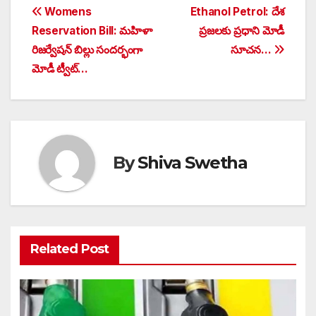
Post
Womens
Ethanol Petrol: దేశ
Reservation Bill: మహిళా
ప్రజలకు ప్రధాని మోడీ
navigation
రిజర్వేషన్ బిల్లు సందర్భంగా
సూచన…
మోడీ ట్వీట్…
By
Shiva Swetha
Related Post