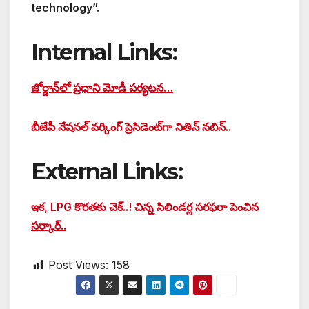
technology”.
Internal Links:
జోర్డాన్‌లో ప్రధాని మోడీ పర్యటన…
బీజేపీ నేషనల్ వర్కింగ్ ప్రెసిడెంట్‌గా నితిన్ నబిన్..
External Links:
ఇక, LPG కొరతకు చెక్..! చిన్న సిలిండర్ల సరఫరా పెంచిన
సర్కార్..
Post Views:
158