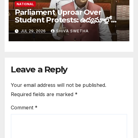
NATIONAL
Parliament Uproar Over
Student Protests: ఉద్యమాల్లో
పాల్గొంటే పోలీసు దెబ్బలకు
JUL 29, 2026
SHIVA SWETHA
సిద్ధపడాల్సిందే”…
Leave a Reply
Your email address will not be published.
Required fields are marked
*
Comment
*