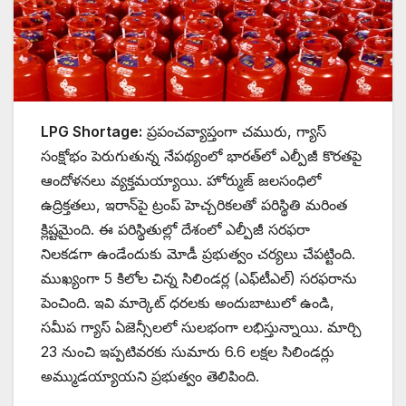
LPG Shortage:
ప్రపంచవ్యాప్తంగా చమురు, గ్యాస్
సంక్షోభం పెరుగుతున్న నేపథ్యంలో భారత్‌లో ఎల్పీజీ కొరతపై
ఆందోళనలు వ్యక్తమయ్యాయి. హోర్ముజ్ జలసంధిలో
ఉద్రిక్తతలు, ఇరాన్‌పై ట్రంప్ హెచ్చరికలతో పరిస్థితి మరింత
క్లిష్టమైంది. ఈ పరిస్థితుల్లో దేశంలో ఎల్పీజీ సరఫరా
నిలకడగా ఉండేందుకు మోడీ ప్రభుత్వం చర్యలు చేపట్టింది.
ముఖ్యంగా 5 కిలోల చిన్న సిలిండర్ల (ఎఫ్‌టీఎల్) సరఫరాను
పెంచింది. ఇవి మార్కెట్ ధరలకు అందుబాటులో ఉండి,
సమీప గ్యాస్ ఏజెన్సీలలో సులభంగా లభిస్తున్నాయి. మార్చి
23 నుంచి ఇప్పటివరకు సుమారు 6.6 లక్షల సిలిండర్లు
అమ్ముడయ్యాయని ప్రభుత్వం తెలిపింది.