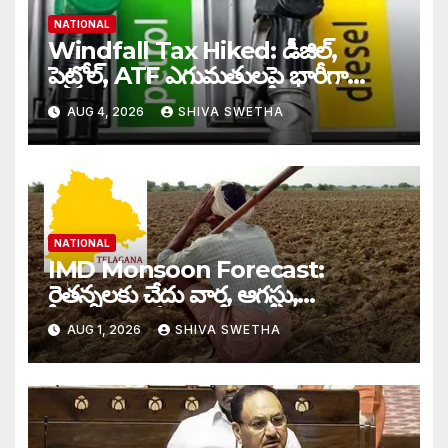
NATIONAL
Windfall Tax Hiked: డీజిల్,
పెట్రోల్, ATF ఎగుమతులపై భారీగా
Windfall Tax పెంపు…
AUG 4, 2026
SHIVA SWETHA
NATIONAL
IMD Monsoon Forecast:
రైతన్నలకు చేదు వార్త, ఆగస్టు,
సెప్టెంబర్‌లలో తగ్గనున్న వర్షాలు…
AUG 1, 2026
SHIVA SWETHA