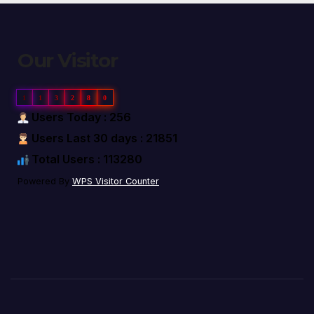
Our Visitor
1
1
3
2
8
0
Users Today : 256
Users Last 30 days : 21851
Total Users : 113280
Powered By
WPS Visitor Counter