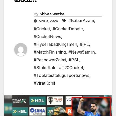
By
Shiva Swetha
#BabarAzam
,
APR 9, 2026
#Cricket
,
#CricketDebate
,
#CricketNews
,
#HyderabadKingsmen
,
#IPL
,
#MatchFinishing
,
#News5am.in
,
#PeshawarZalmi
,
#PSL
,
#StrikeRate
,
#T20Cricket
,
#Toplatesttelugusportsnews
,
#ViratKohli