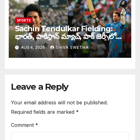
SPORTS
Sachin Tendulkar Fielding:
భారత్, పాకిస్థాన్ మ్యాచ్, పాక్ జెర్సీలో
బరిలోకి దిగిన సచిన్…
AUG 4, 2026
SHIVA SWETHA
Leave a Reply
Your email address will not be published.
Required fields are marked
*
Comment
*