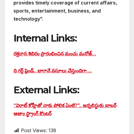
provides timely coverage of current affairs,
sports, entertainment, business, and
technology”.
Internal Links:
రక్తదాన శిబిరం ప్రారంభించిన మంచు మనోజ్…
ది గర్ల్ ఫ్రెండ్.. బాగానే వసూలు చేస్తుందిగా….
External Links:
“విరాట్‌ కోహ్లీతో నాకు పోలిక ఏంటి?”.. జర్నలిస్టుకు బాబర్
ఆజాం స్ట్రాంగ్ కౌంటర్
Post Views:
138