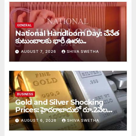
GENERAL
National Handloom Day: చేనేత
కుటుంబాలకు భారీ ఊరట..
AUGUST 7, 2026
SHIVA SWETHA
BUSINESS
Gold and Silver Shocking
Prices: హైదరాబాదులో రూ.2వేల
900 పెరిగిన తులం రేటు…
AUGUST 6, 2026
SHIVA SWETHA