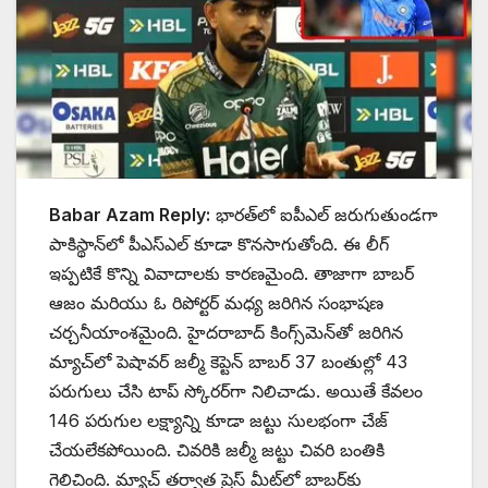
Babar Azam Reply:
భారత్‌లో ఐపీఎల్ జరుగుతుండగా
పాకిస్థాన్‌లో పీఎస్ఎల్ కూడా కొనసాగుతోంది. ఈ లీగ్
ఇప్పటికే కొన్ని వివాదాలకు కారణమైంది. తాజాగా బాబర్
ఆజం మరియు ఓ రిపోర్టర్ మధ్య జరిగిన సంభాషణ
చర్చనీయాంశమైంది. హైదరాబాద్ కింగ్స్‌మెన్‌తో జరిగిన
మ్యాచ్‌లో పెషావర్ జల్మీ కెప్టెన్ బాబర్ 37 బంతుల్లో 43
పరుగులు చేసి టాప్ స్కోరర్‌గా నిలిచాడు. అయితే కేవలం
146 పరుగుల లక్ష్యాన్ని కూడా జట్టు సులభంగా చేజ్
చేయలేకపోయింది. చివరికి జల్మీ జట్టు చివరి బంతికి
గెలిచింది. మ్యాచ్ తర్వాత ప్రెస్ మీట్‌లో బాబర్‌కు