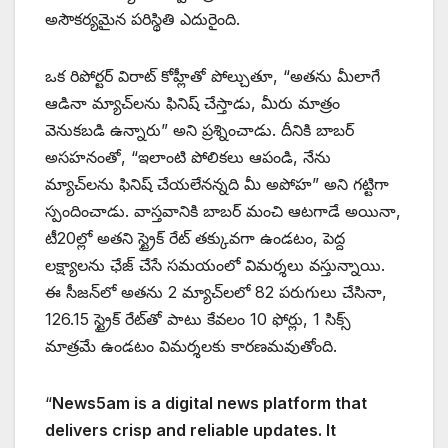
అసౌకర్యమైన పరిస్థితి ఎదురైంది.
ఒక రిపోర్టర్ విరాట్ కోహ్లీతో పోల్చుతూ, “అతను మీలాగే
ఆడినా మ్యాచ్‌లను ఫినిష్ చేస్తాడు, మీరు మాత్రం
వెనుకబడి ఉన్నారు” అని ప్రశ్నించాడు. దీనికి బాబర్
అసహనంతో, “ఇలాంటి పోలికలు ఆపండి, నేను
మ్యాచ్‌లను ఫినిష్ చేయలేనన్నది మీ అపోహ” అని గట్టిగా
స్పందించాడు. వాస్తవానికి బాబర్ మంచి ఆటగాడే అయినా,
టీ20ల్లో అతని స్ట్రైక్ రేట్ తక్కువగా ఉండటం, పెద్ద
లక్ష్యాలను ఛేజ్ చేసే సమయంలో విమర్శలు వస్తున్నాయి.
ఈ సీజన్‌లో అతను 2 మ్యాచ్‌లలో 82 పరుగులు చేసినా,
126.15 స్ట్రైక్ రేట్‌తో పాటు కేవలం 10 ఫోర్లు, 1 సిక్స్
మాత్రమే ఉండటం విమర్శలకు కారణమవుతోంది.
“
News5am is a digital news platform that
delivers crisp and reliable updates. It