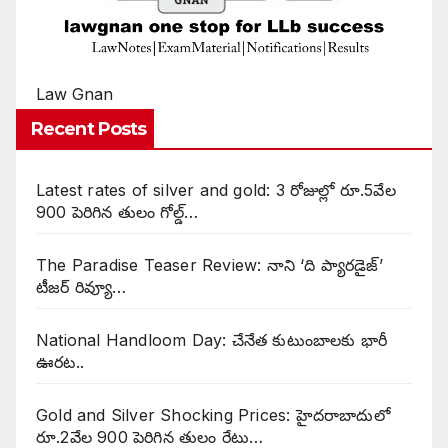
Law Gnan
Recent Posts
Latest rates of silver and gold: 3 రోజుల్లో రూ.5వేల
900 పెరిగిన తులం గోల్డ్…
The Paradise Teaser Review: నాని ‘ది ప్యారడైజ్’
టీజర్ రివ్యూ…
National Handloom Day: చేనేత కుటుంబాలకు భారీ
ఊరట..
Gold and Silver Shocking Prices: హైదరాబాదులో
రూ.2వేల 900 పెరిగిన తులం రేటు…