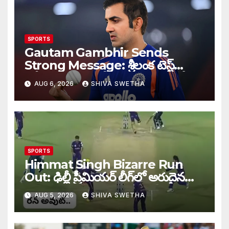
SPORTS
Gautam Gambhir Sends
Strong Message: శ్రీలంక టెస్ట్
సిరీస్‌కు ముందు టీమిండియాకు గంభీర్
AUG 6, 2026
SHIVA SWETHA
వార్నింగ్…
SPORTS
Himmat Singh Bizarre Run
Out: ఢిల్లీ ప్రీమియర్ లీగ్‌లో అరుదైన
రనౌట్ ఘటన వైరల్.
AUG 5, 2026
SHIVA SWETHA