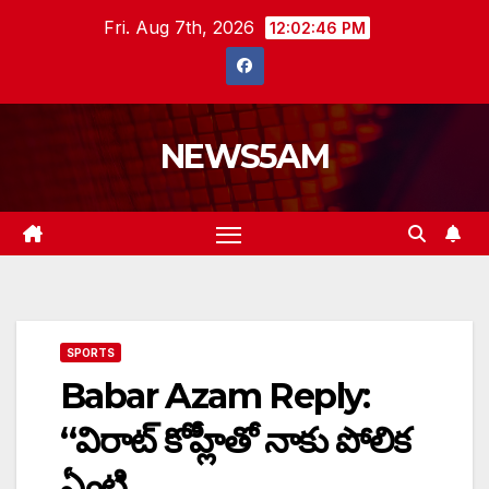
Skip
Fri. Aug 7th, 2026
12:02:47 PM
to
content
NEWS5AM
SPORTS
Babar Azam Reply:
“విరాట్‌ కోహ్లీతో నాకు పోలిక
ఏంటి…