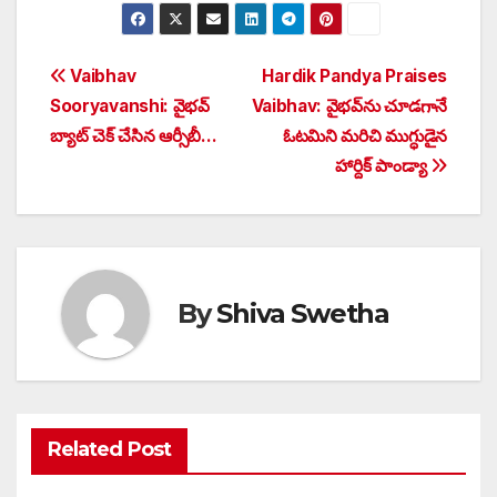
Post
Vaibhav
Hardik Pandya Praises
Sooryavanshi: వైభవ్
Vaibhav: వైభవ్‌ను చూడగానే
navigation
బ్యాట్ చెక్ చేసిన ఆర్సీబీ…
ఓటమిని మరిచి ముగ్ధుడైన
హార్దిక్ పాండ్యా
By
Shiva Swetha
Related Post