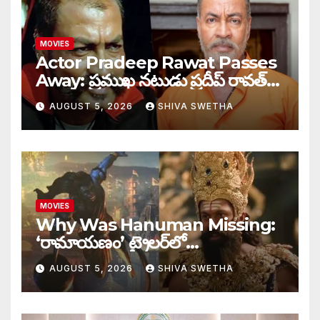
MOVIES
Actor Pradeep Rawat Passes
Away: ప్రముఖ నటుడు ప్రదీప్ రావత్
మృతి…
AUGUST 5, 2026
SHIVA SWETHA
MOVIES
Why Was Hanuman Missing:
‘రామాయణం’ ట్రైలర్‌లో
హనుమంతుడు ఎందుకు కనిపించలేదు…
AUGUST 5, 2026
SHIVA SWETHA