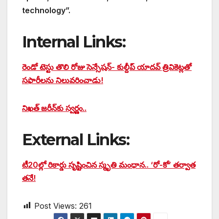
technology”.
Internal Links:
రెండో టెస్టు తొలి రోజు సెన్సేషన్- కుల్దీప్ యాదవ్ త్రివికెట్లతో
సఫారీలను నిలువరించాడు!
నిఖత్ జరీన్‌కు స్వర్ణం..
External Links:
టీ20ల్లో రికార్డు సృష్టించిన స్మృతి మంధాన‌.. ‘రో-కో’ త‌ర్వాత
తనే!
Post Views:
261