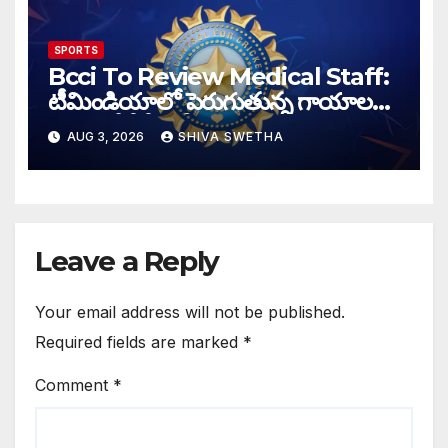
SPORTS
Bcci To Review Medical Staff:
టీమిండియాలో పెరుగుతున్న గాయాల
బెడద, బీసీసీఐ కీలక నిర్ణయం
AUG 3, 2026
SHIVA SWETHA
Leave a Reply
Your email address will not be published.
Required fields are marked
*
Comment
*