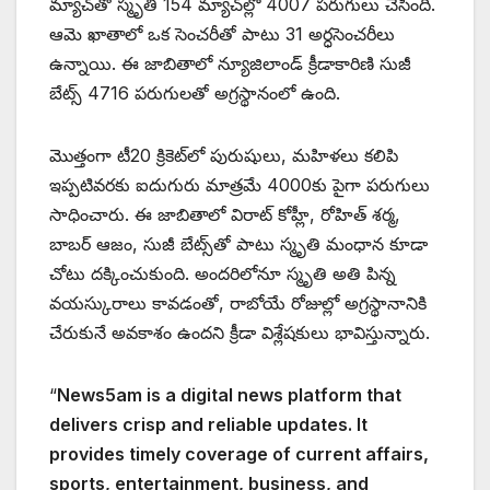
మ్యాచ్‌తో స్మృతి 154 మ్యాచ్‌ల్లో 4007 పరుగులు చేసింది.
ఆమె ఖాతాలో ఒక సెంచరీతో పాటు 31 అర్ధసెంచరీలు
ఉన్నాయి. ఈ జాబితాలో న్యూజిలాండ్ క్రీడాకారిణి సుజీ
బేట్స్ 4716 పరుగులతో అగ్రస్థానంలో ఉంది.
మొత్తంగా టీ20 క్రికెట్‌లో పురుషులు, మహిళలు కలిపి
ఇప్పటివరకు ఐదుగురు మాత్రమే 4000కు పైగా పరుగులు
సాధించారు. ఈ జాబితాలో విరాట్ కోహ్లీ, రోహిత్ శర్మ,
బాబర్ ఆజం, సుజీ బేట్స్‌తో పాటు స్మృతి మంధాన కూడా
చోటు దక్కించుకుంది. అందరిలోనూ స్మృతి అతి పిన్న
వయస్కురాలు కావడంతో, రాబోయే రోజుల్లో అగ్రస్థానానికి
చేరుకునే అవకాశం ఉందని క్రీడా విశ్లేషకులు భావిస్తున్నారు.
“
News5am is a digital news platform that
delivers crisp and reliable updates. It
provides timely coverage of current affairs,
sports, entertainment, business, and