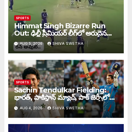
SPORTS
Himmat Singh Bizarre Run
Out: ఢిల్లీ ప్రీమియర్ లీగ్‌లో అరుదైన
రనౌట్ ఘటన వైరల్.
AUG 5, 2026
SHIVA SWETHA
SPORTS
Sachin Tendulkar Fielding:
భారత్, పాకిస్థాన్ మ్యాచ్, పాక్ జెర్సీలో
బరిలోకి దిగిన సచిన్…
AUG 4, 2026
SHIVA SWETHA