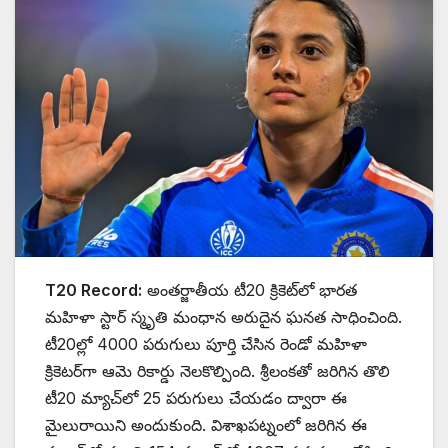
T20 Record:
అంతర్జాతీయ టీ20 క్రికెట్‌లో భారత
మహిళా స్టార్ స్మృతి మంధాన అరుదైన ఘనత సాధించింది.
టీ20ల్లో 4000 పరుగులు పూర్తి చేసిన రెండో మహిళా
క్రికెటర్‌గా ఆమె రికార్డు నెలకొల్పింది. శ్రీలంకతో జరిగిన తొలి
టీ20 మ్యాచ్‌లో 25 పరుగులు చేయడం ద్వారా ఈ
మైలురాయిని అందుకుంది. విశాఖపట్నంలో జరిగిన ఈ