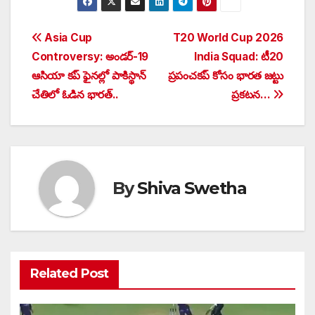
Post
Asia Cup
T20 World Cup 2026
Controversy: అండర్-19
India Squad: టీ20
navigation
ఆసియా కప్ ఫైనల్లో పాకిస్థాన్
ప్రపంచకప్ కోసం భార‌త‌ జట్టు
చేతిలో ఓడిన భారత్..
ప్రకటన…
By
Shiva Swetha
Related Post