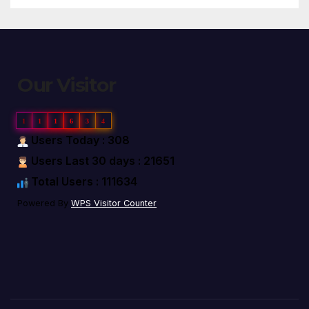
Our Visitor
1
1
1
6
3
4
Users Today : 308
Users Last 30 days : 21651
Total Users : 111634
Powered By
WPS Visitor Counter