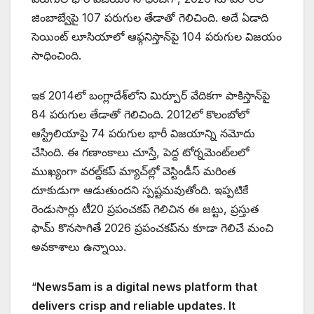
జింబాబ్వేపై 107 పరుగుల తేడాతో గెలిచింది. అదే ఏడాది
సెయింట్ లూసియాలో ఆఫ్గనిస్తాన్‌పై 104 పరుగుల విజయం
సాధించింది.
ఇక 2014లో బంగ్లాదేశ్‌లోని మిర్పూర్ వేదికగా పాకిస్తాన్‌పై
84 పరుగుల తేడాతో గెలిచింది. 2012లో కొలంబోలో
ఆస్ట్రేలియాపై 74 పరుగుల భారీ విజయాన్ని నమోదు
చేసింది. ఈ గణాంకాలు చూస్తే, పెద్ద టోర్నమెంట్‌లలో
ముఖ్యంగా వరల్డ్‌కప్ మ్యాచ్‌ల్లో వెస్టిండీస్ మరింత
దూకుడుగా ఆడుతుందని స్పష్టమవుతోంది. ఇప్పటికే
రెండుసార్లు టీ20 ప్రపంచకప్ గెలిచిన ఈ జట్టు, ప్రస్తుత
ఫామ్ కొనసాగితే 2026 ప్రపంచకప్‌ను కూడా గెలిచే మంచి
అవకాశాలు ఉన్నాయి.
“
News5am is a digital news platform that
delivers crisp and reliable updates. It