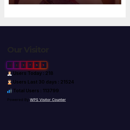
Our Visitor
1
1
3
7
9
9
Users Today : 218
Users Last 30 days : 21524
Total Users : 113799
Powered By
WPS Visitor Counter