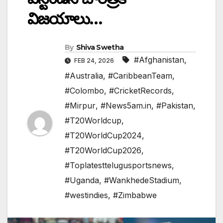
విజయాలు…
By
Shiva Swetha
#Afghanistan
,
FEB 24, 2026
#Australia
,
#CaribbeanTeam
,
#Colombo
,
#CricketRecords
,
#Mirpur
,
#News5am.in
,
#Pakistan
,
#T20Worldcup
,
#T20WorldCup2024
,
#T20WorldCup2026
,
#Toplatesttelugusportsnews
,
#Uganda
,
#WankhedeStadium
,
#westindies
,
#Zimbabwe