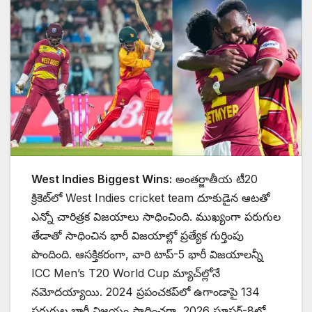
West Indies Biggest Wins:
అంతర్జాతీయ టీ20
క్రికెట్‌లో West Indies cricket team దూకుడైన ఆటతో
ఎన్నో చారిత్రక విజయాలు సాధించింది. ముఖ్యంగా పరుగుల
తేడాతో సాధించిన భారీ విజయాల్లో ప్రత్యేక గుర్తింపు
పొందింది. ఆసక్తికరంగా, వారి టాప్-5 భారీ విజయాలన్నీ
ICC Men’s T20 World Cup మ్యాచ్‌ల్లోనే
నమోదయ్యాయి. 2024 ప్రపంచకప్‌లో ఉగాండాపై 134
పరుగుల భారీ విజయం సాధించగా, 2026 సూపర్-8లో