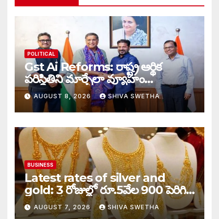
POLITICAL
Gst Ai Reforms: రాష్ట్ర ఆర్థిక
పరిస్థితిని మార్చేలా వ్యూహం…
AUGUST 8, 2026
SHIVA SWETHA
BUSINESS
Latest rates of silver and
gold: 3 రోజుల్లో రూ.5వేల 900 పెరిగిన
తులం గోల్డ్…
AUGUST 7, 2026
SHIVA SWETHA