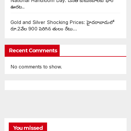
National Handloom Day: చేనేత కుటుంబాలకు భారీ
ఊరట..
Gold and Silver Shocking Prices: హైదరాబాదులో
రూ.2వేల 900 పెరిగిన తులం రేటు…
Recent Comments
No comments to show.
You missed