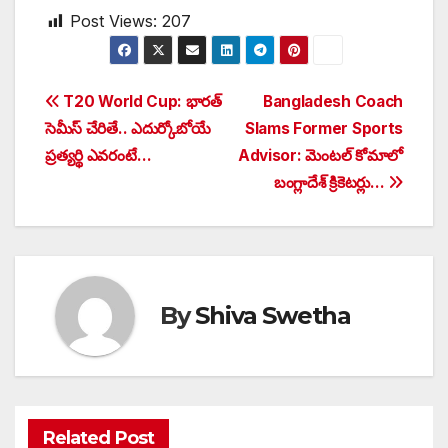
Post Views:
207
Post
T20 World Cup: భారత్
Bangladesh Coach
సెమీస్‌ చేరితే.. ఎదుర్కోబోయే
Slams Former Sports
navigation
ప్రత్యర్థి ఎవరంటే…
Advisor: మెంటల్ కోమాలో
బంగ్లాదేశ్ క్రికెటర్లు…
By
Shiva Swetha
Related Post