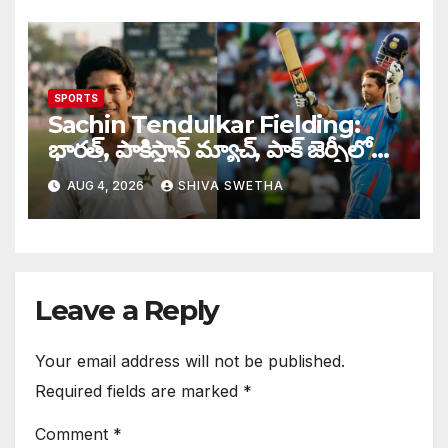
SPORTS
Sachin Tendulkar Fielding:
భారత్, పాకిస్థాన్ మ్యాచ్, పాక్ జెర్సీలో
బరిలోకి దిగిన సచిన్…
AUG 4, 2026
SHIVA SWETHA
Leave a Reply
Your email address will not be published.
Required fields are marked
*
Comment
*