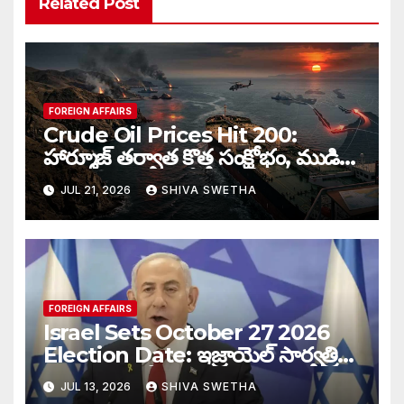
Related Post
FOREIGN AFFAIRS
Crude Oil Prices Hit 200:
హార్మూజ్‌ తర్వాత కొత్త సంక్షోభం, ముడి
చమురు ధరలు భారీగా పెరుగుతాయా…
JUL 21, 2026
SHIVA SWETHA
FOREIGN AFFAIRS
Israel Sets October 27 2026
Election Date: ఇజ్రాయెల్ సార్వత్రిక
ఎన్నికలకు తేదీ ఖరారు…
JUL 13, 2026
SHIVA SWETHA