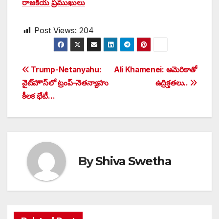
రాజకీయ ప్రముఖులు
Post Views:
204
Post
Trump-Netanyahu:
Ali Khamenei: అమెరికాతో
వైట్‌హౌస్‌లో ట్రంప్-నెతన్యాహు
ఉద్రిక్తతలు..
navigation
కీలక భేటీ…
By
Shiva Swetha