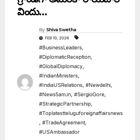
విందు…
By
Shiva Swetha
FEB 10, 2026
#BusinessLeaders
,
#DiplomaticReception
,
#GlobalDiplomacy
,
#IndianMinisters
,
#IndiaUSRelations
,
#Newdelhi
,
#News5am.in
,
#SergioGore
,
#StrategicPartnership
,
#Toplatestteluguforeignaffairsnews
,
#TradeAgreement
,
#USAmbassador