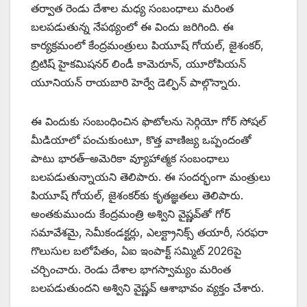
తర్వాత రెండు దేశాల మధ్య సంబంధాలు మరింత
బలపడుతున్న నేపథ్యంలో ఈ విందు జరిగింది. ఈ
కార్యక్రమంలో కేంద్రమంత్రులు పియూష్ గోయల్, జైశంకర్,
బ్రిటిష్ హైకమిషనర్ లిండీ కామెరూన్, యూరోపియన్
యూనియన్ రాయబారి హెర్వే డెల్ఫిన్ పాల్గొన్నారు.
ఈ విందుకు సంబంధించిన ఫొటోలను సెర్గియో గోర్ సోషల్
మీడియాలో పంచుకుంటూ, కొత్త వాణిజ్య ఒప్పందంతో
పాటు భారత్–అమెరికా వ్యూహాత్మక సంబంధాలు
బలపడుతున్నాయని తెలిపారు. ఈ సందర్భంగా మంత్రులు
పియూష్ గోయల్, జైశంకర్‌కు కృతజ్ఞతలు తెలిపారు.
అంతకుముందు కేంద్రమంత్రి అశ్విని వైష్ణవ్‌తో గోర్
సమావేశమై, సెమీకండక్టర్లు, ఎలక్ట్రానిక్స్ తయారీ, సరఫరా
గొలుసుల బలోపేతం, ఏఐ ఇంపాక్ట్ సమ్మిట్ 2026పై
చర్చించారు. రెండు దేశాల భాగస్వామ్యం మరింత
బలపడుతుందని అశ్విని వైష్ణవ్ ఆశాభావం వ్యక్తం చేశారు.