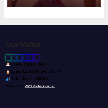
Our Visitor
1
1
3
8
2
2
Users Today : 241
Users Last 30 days : 21547
Total Users : 113822
Powered By
WPS Visitor Counter