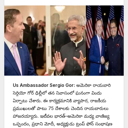
Us Ambassador Sergio Gor:
అమెరికా రాయబారి
సెర్గియో గోర్ ఢిల్లీలో తన నివాసంలో ఘనంగా విందు
ఏర్పాటు చేశారు. ఈ కార్యక్రమానికి వ్యాపార, రాజకీయ
ప్రముఖులతో పాటు 75 దేశాలకు చెందిన రాయబారులు
హాజరయ్యారు. ఇటీవల భారత్–అమెరికా మధ్య వాణిజ్య
ఒప్పందం, ప్రధాని మోదీ, అధ్యక్షుడు ట్రంప్ ఫోన్ సంభాషణ