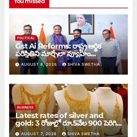
You missed
POLITICAL
Gst Ai Reforms: రాష్ట్ర ఆర్థిక
పరిస్థితిని మార్చేలా వ్యూహం…
AUGUST 8, 2026
SHIVA SWETHA
BUSINESS
Latest rates of silver and
gold: 3 రోజుల్లో రూ.5వేల 900 పెరిగిన
తులం గోల్డ్…
AUGUST 7, 2026
SHIVA SWETHA