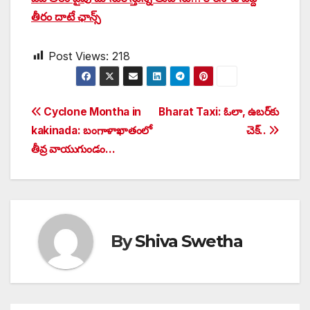
తీరం దాటే ఛాన్స్
Post Views:
218
Post
Cyclone Montha in
Bharat Taxi: ఓలా, ఉబర్‌కు
kakinada: బంగాళాఖాతంలో
చెక్..
navigation
తీవ్ర వాయుగుండం…
By
Shiva Swetha