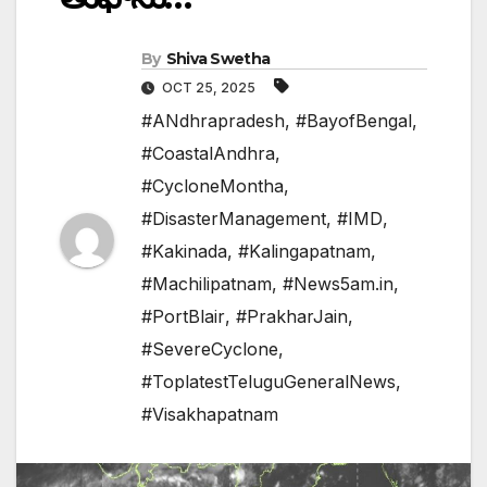
By
Shiva Swetha
OCT 25, 2025
#ANdhrapradesh
,
#BayofBengal
,
#CoastalAndhra
,
#CycloneMontha
,
#DisasterManagement
,
#IMD
,
#Kakinada
,
#Kalingapatnam
,
#Machilipatnam
,
#News5am.in
,
#PortBlair
,
#PrakharJain
,
#SevereCyclone
,
#ToplatestTeluguGeneralNews
,
#Visakhapatnam