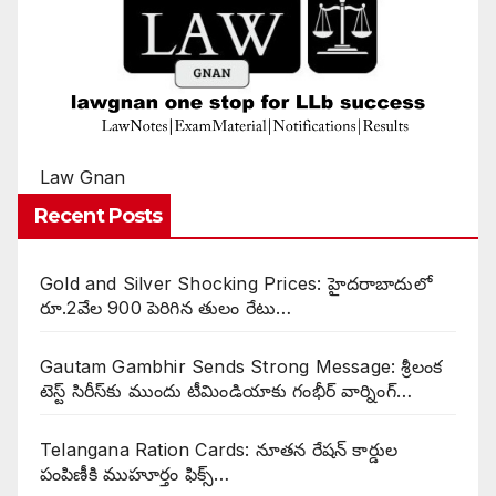
Law Gnan
Recent Posts
Gold and Silver Shocking Prices: హైదరాబాదులో
రూ.2వేల 900 పెరిగిన తులం రేటు…
Gautam Gambhir Sends Strong Message: శ్రీలంక
టెస్ట్ సిరీస్‌కు ముందు టీమిండియాకు గంభీర్ వార్నింగ్…
Telangana Ration Cards: నూతన రేషన్ కార్డుల
పంపిణీకి ముహూర్తం ఫిక్స్‌…