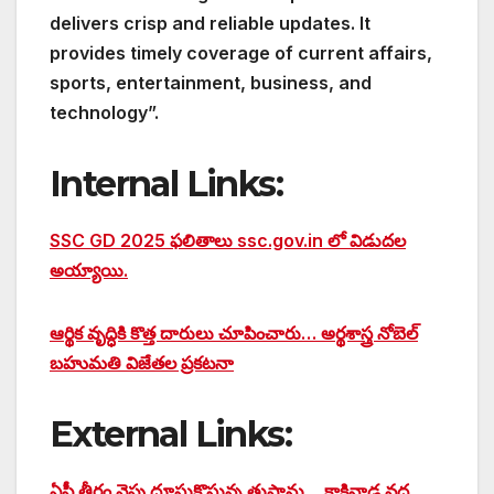
delivers crisp and reliable updates. It
provides timely coverage of current affairs,
sports, entertainment, business, and
technology”.
Internal Links:
SSC GD 2025 ఫలితాలు ssc.gov.in లో విడుదల
అయ్యాయి.
ఆర్థిక వృద్ధికి కొత్త దారులు చూపించారు… అర్థశాస్త్ర నోబెల్
బహుమతి విజేతల ప్రకటనా
External Links:
ఏపీ తీరం వైపు దూసుకొస్తున్న తుపాను… కాకినాడ వద్ద