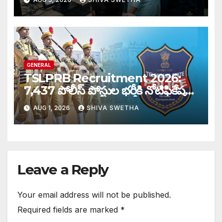
GENERAL
TSLPRB Recruitment 2026:
7,437 పోలీస్ పోస్టుల భర్తీకి నోటిఫికేషన్
విడుదల…
AUG 1, 2026
SHIVA SWETHA
Leave a Reply
Your email address will not be published.
Required fields are marked
*