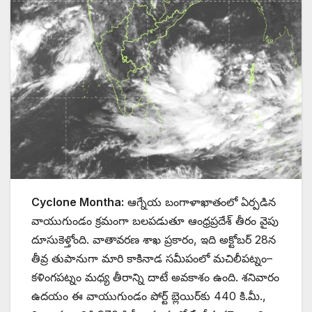
Cyclone Montha:
ఆగ్నేయ బంగాళాఖాతంలో ఏర్పడిన
వాయుగుండం క్రమంగా బలపడుతూ ఆంధ్రప్రదేశ్‌ తీరం వైపు
దూసుకెళ్తోంది. వాతావరణ శాఖ ప్రకారం, ఇది అక్టోబర్ 28న
తీవ్ర తుపానుగా మారి కాకినాడ సమీపంలో మచిలీపట్నం–
కళింగపట్నం మధ్య తీరాన్ని దాటే అవకాశం ఉంది. శనివారం
ఉదయం ఈ వాయుగుండం పోర్ట్ బ్లెయిర్‌కు 440 కి.మీ.,