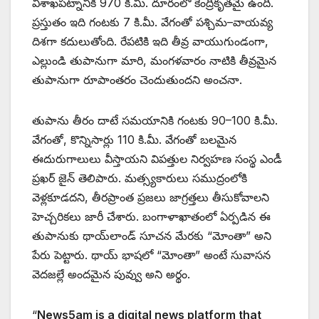
విశాఖపట్నానికి 970 కి.మీ. దూరంలో కేంద్రీకృతమై ఉంది.
ప్రస్తుతం ఇది గంటకు 7 కి.మీ. వేగంతో పశ్చిమ–వాయవ్య
దిశగా కదులుతోంది. రేపటికి ఇది తీవ్ర వాయుగుండంగా,
ఎల్లుండి తుపానుగా మారి, మంగళవారం నాటికి తీవ్రమైన
తుపానుగా రూపాంతరం చెందుతుందని అంచనా.
తుపాను తీరం దాటే సమయానికి గంటకు 90–100 కి.మీ.
వేగంతో, కొన్నిసార్లు 110 కి.మీ. వేగంతో బలమైన
ఈదురుగాలులు వీస్తాయని విపత్తుల నిర్వహణ సంస్థ ఎండీ
ప్రఖర్ జైన్ తెలిపారు. మత్స్యకారులు సముద్రంలోకి
వెళ్లకూడదని, తీరప్రాంత ప్రజలు జాగ్రత్తలు తీసుకోవాలని
హెచ్చరికలు జారీ చేశారు. బంగాళాఖాతంలో ఏర్పడిన ఈ
తుపానుకు థాయ్‌లాండ్ సూచన మేరకు “మోంతా” అని
పేరు పెట్టారు. థాయ్ భాషలో “మోంతా” అంటే సువాసన
వెదజల్లే అందమైన పువ్వు అని అర్థం.
“
News5am is a digital news platform that