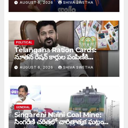
AUGUST 6, 2026
SHIVA SWETHA
వార్నింగ్…
POLITICAL
Telangana Ration Cards:
నూతన రేషన్ కార్డుల పంపిణీకి
ముహూర్తం ఫిక్స్‌…
AUGUST 6, 2026
SHIVA SWETHA
GENERAL
Singareni Naini Coal Mine:
సింగరేణి చరిత్రలో చారిత్రాత్మక ఘట్టం…