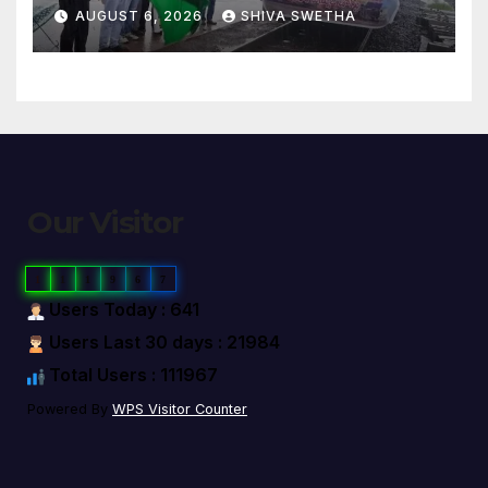
AUGUST 6, 2026
SHIVA SWETHA
Our Visitor
1
1
1
9
6
7
Users Today : 641
Users Last 30 days : 21984
Total Users : 111967
Powered By
WPS Visitor Counter