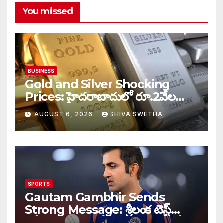
You missed
BUSINESS
Gold and Silver Shocking
Prices: హైదరాబాదులో రూ.2వేల
900 పెరిగిన తులం రేటు…
AUGUST 6, 2026
SHIVA SWETHA
SPORTS
Gautam Gambhir Sends
Strong Message: శ్రీలంక టెస్ట్
సిరీస్‌కు ముందు టీమిండియాకు గంభీర్