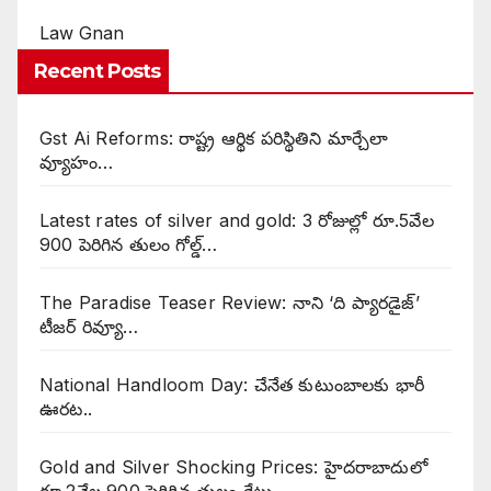
Law Gnan
Recent Posts
Gst Ai Reforms: రాష్ట్ర ఆర్థిక పరిస్థితిని మార్చేలా
వ్యూహం…
Latest rates of silver and gold: 3 రోజుల్లో రూ.5వేల
900 పెరిగిన తులం గోల్డ్…
The Paradise Teaser Review: నాని ‘ది ప్యారడైజ్’
టీజర్ రివ్యూ…
National Handloom Day: చేనేత కుటుంబాలకు భారీ
ఊరట..
Gold and Silver Shocking Prices: హైదరాబాదులో
రూ.2వేల 900 పెరిగిన తులం రేటు…