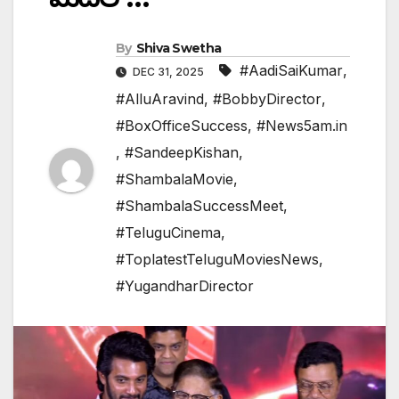
By
Shiva Swetha
#AadiSaiKumar
,
DEC 31, 2025
#AlluAravind
,
#BobbyDirector
,
#BoxOfficeSuccess
,
#News5am.in
,
#SandeepKishan
,
#ShambalaMovie
,
#ShambalaSuccessMeet
,
#TeluguCinema
,
#ToplatestTeluguMoviesNews
,
#YugandharDirector