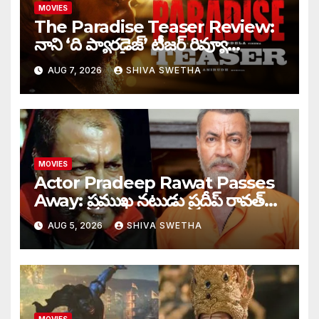
MOVIES
The Paradise Teaser Review:
నాని ‘ది ప్యారడైజ్’ టీజర్ రివ్యూ…
AUG 7, 2026
SHIVA SWETHA
MOVIES
Actor Pradeep Rawat Passes
Away: ప్రముఖ నటుడు ప్రదీప్ రావత్
మృతి…
AUG 5, 2026
SHIVA SWETHA