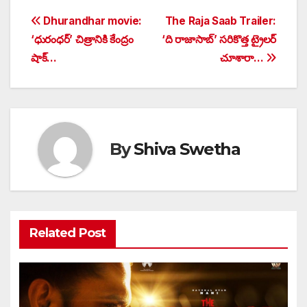
Post
Dhurandhar movie:
The Raja Saab Trailer:
‘ధురంధర్’ చిత్రానికి కేంద్రం
‘ది రాజాసాబ్‌’ సరికొత్త ట్రైలర్
navigation
షాక్…
చూశారా…
By
Shiva Swetha
Related Post