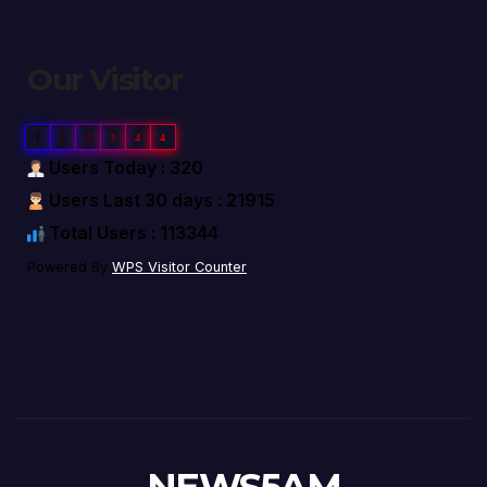
Our Visitor
1
1
3
3
4
4
Users Today : 320
Users Last 30 days : 21915
Total Users : 113344
Powered By
WPS Visitor Counter
NEWS5AM