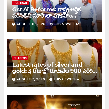
POLITICAL
Gst Ai Reforms: రాష్ట్ర ఆర్థిక
పరిస్థితిని మార్చేలా వ్యూహం…
AUGUST 8, 2026
SHIVA SWETHA
BUSINESS
Latest rates of silver and
gold: 3 రోజుల్లో రూ.5వేల 900 పెరిగిన
తులం గోల్డ్…
AUGUST 7, 2026
SHIVA SWETHA