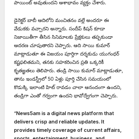
పాయింట్ అవుతుందని ఆశాభావం వ్యక్తం చేశారు.
డైరెక్టర్ బాబీ ఆదిలోని మంచితనం వల్లే అందరూ ఈ
వేడుకకు వచ్చారని అన్నారు. సందీప్ కిషన్ కూడా
నిజాయితీగా తీసిన సినిమాలకు ప్రేక్షకులు తప్పకుండా
ఆదరణ చూపుతారని చెప్పారు. ఆది సాయి కుమార్
మాట్లాడుతూ ఈ విజయం పూర్తిగా దర్శకుడు యుగంధర్
కష్టఫలితమని, తనకు సహకరించిన ప్రతి ఒక్కరికీ
కృతజ్ఞతలు తెలిపారు. తండ్రి సాయి కుమార్ మాట్లాడుతూ,
తాను ఇండస్ట్రీలో 50 ఏళ్లు పూర్తి చేసిన సమయంలో
కొడుక్కి ఇలాంటి హిట్ రావడం చాలా ఆనందంగా ఉందని,
తండ్రిగా ఎంతో గర్వంగా ఉందని భావోద్వేగంగా చెప్పారు.
“
News5am is a digital news platform that
delivers crisp and reliable updates. It
provides timely coverage of current affairs,
sports, entertainment, business, and