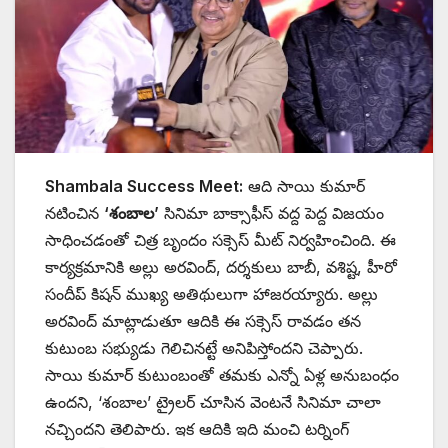
Shambala Success Meet:
ఆది సాయి కుమార్
నటించిన
‘శంబాల’
సినిమా బాక్సాఫీస్ వద్ద పెద్ద విజయం
సాధించడంతో చిత్ర బృందం సక్సెస్ మీట్ నిర్వహించింది. ఈ
కార్యక్రమానికి అల్లు అరవింద్, దర్శకులు బాబీ, వశిష్ట, హీరో
సందీప్ కిషన్ ముఖ్య అతిథులుగా హాజరయ్యారు. అల్లు
అరవింద్ మాట్లాడుతూ ఆదికి ఈ సక్సెస్ రావడం తన
కుటుంబ సభ్యుడు గెలిచినట్టే అనిపిస్తోందని చెప్పారు.
సాయి కుమార్ కుటుంబంతో తమకు ఎన్నో ఏళ్ల అనుబంధం
ఉందని, ‘శంబాల’ ట్రైలర్ చూసిన వెంటనే సినిమా చాలా
నచ్చిందని తెలిపారు. ఇక ఆదికి ఇది మంచి టర్నింగ్