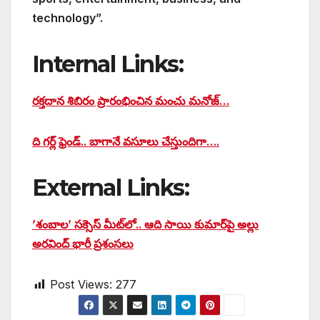
technology”.
Internal Links:
రక్తదాన శిబిరం ప్రారంభించిన మంచు మనోజ్…
ది గర్ల్ ఫ్రెండ్.. బాగానే వసూలు చేస్తుందిగా….
External Links:
’శంబాల’ సక్సెస్ మీట్‌లో.. ఆది సాయి కుమార్‌పై అల్లు
అరవింద్ భారీ ప్రశంసలు
Post Views:
277