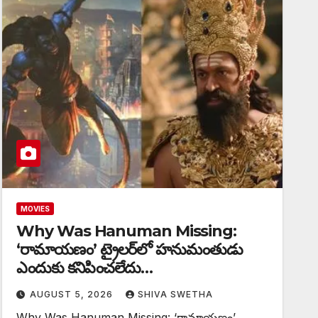
MOVIES
Why Was Hanuman Missing:
‘రామాయణం’ ట్రైలర్‌లో హనుమంతుడు
ఎందుకు కనిపించలేదు…
AUGUST 5, 2026
SHIVA SWETHA
Why Was Hanuman Missing: ‘రామాయణం’