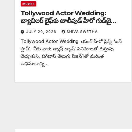
MOVIES
Tollywood Actor Wedding:
బ్యాచిలర్ లైఫ్‌కు టాలీవుడ్ హీరో గుడ్‌బై…
JULY 20, 2026
SHIVA SWETHA
Tollywood Actor Wedding: యంగ్ హీరో ప్రిన్స్ ‘బస్
స్టాప్’, ‘నీకు నాకు డ్యాష్ డ్యాష్’ సినిమాలతో గుర్తింపు
తెచ్చుకుని, బిగ్‌బాస్ తెలుగు సీజన్‌1తో మరింత
అభిమానాన్ని…