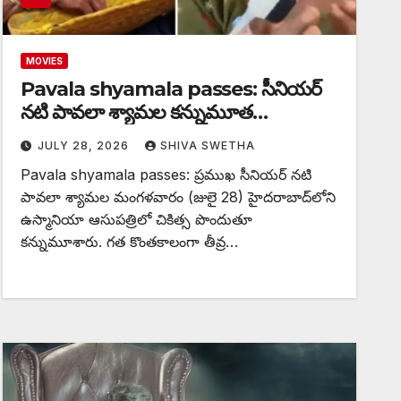
MOVIES
Pavala shyamala passes: సీనియర్
నటి పావలా శ్యామల కన్నుమూత…
JULY 28, 2026
SHIVA SWETHA
Pavala shyamala passes: ప్రముఖ సీనియర్ నటి
పావలా శ్యామల మంగళవారం (జులై 28) హైదరాబాద్‌లోని
ఉస్మానియా ఆసుపత్రిలో చికిత్స పొందుతూ
కన్నుమూశారు. గత కొంతకాలంగా తీవ్ర…