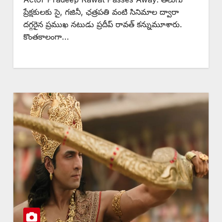
ప్రేక్షకులకు సై, గజినీ, ఛత్రపతి వంటి సినిమాల ద్వారా
దగ్గరైన ప్రముఖ నటుడు ప్రదీప్ రావత్ కన్నుమూశారు.
కొంతకాలంగా…