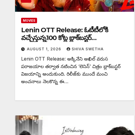
MOVIES
Lenin OTT Release: ఓటీటీలోకి
వచ్చేస్తున్న100 కోట్ల బ్లాక్‌బస్టర్…
AUGUST 1, 2026
SHIVA SWETHA
Lenin OTT Release: అక్కినేని అఖిల్ వరుస
పరాజయాల తర్వాత నటించిన ‘లెనిన్’ చిత్రం బ్లాక్‌బస్టర్
విజయాన్ని అందుకుంది. రిలీజ్‌కు ముందే మంచి
అంచనాలు నెలకొన్న ఈ…