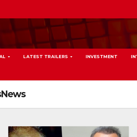
NAL
LATEST TRAILERS
INVESTMENT
I
esNews