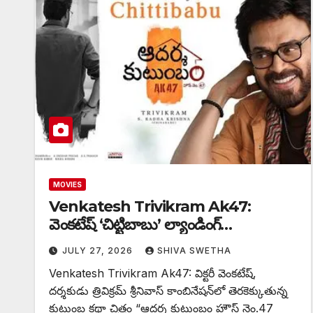
MOVIES
Venkatesh Trivikram Ak47:
వెంకటేష్ ‘చిట్టిబాబు’ ల్యాండింగ్…
JULY 27, 2026
SHIVA SWETHA
Venkatesh Trivikram Ak47: విక్టరీ వెంకటేష్,
దర్శకుడు త్రివిక్రమ్ శ్రీనివాస్ కాంబినేషన్‌లో తెరకెక్కుతున్న
కుటుంబ కథా చిత్రం “ఆదర్శ కుటుంబం హౌస్ నెం.47