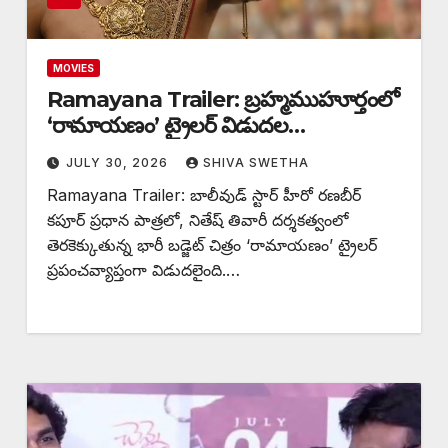
MOVIES
Ramayana Trailer: బ్రహ్మముహూర్తంలో
‘రామాయణం’ ట్రైలర్ విడుదల…
JULY 30, 2026
SHIVA SWETHA
Ramayana Trailer: బాలీవుడ్ స్టార్ హీరో రణబీర్
కపూర్ ప్రధాన పాత్రలో, నితేష్ తివారీ దర్శకత్వంలో
తెరకెక్కుతున్న భారీ బడ్జెట్ చిత్రం ‘రామాయణం’ ట్రైలర్
ప్రపంచవ్యాప్తంగా విడుదలైంది.…