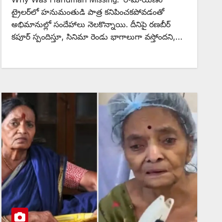
ట్రైలర్‌లో హనుమంతుడి పాత్ర కనిపించకపోవడంతో
అభిమానుల్లో సందేహాలు నెలకొన్నాయి. దీనిపై రణబీర్
కపూర్ స్పందిస్తూ, సినిమా రెండు భాగాలుగా వస్తోందని,…