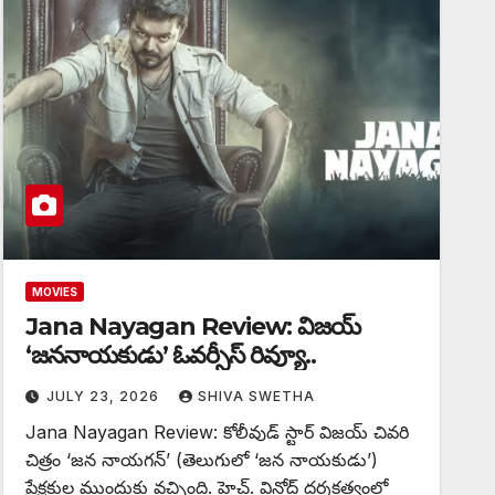
MOVIES
Jana Nayagan Review: విజయ్
‘జననాయకుడు’ ఓవర్సీస్ రివ్యూ..
JULY 23, 2026
SHIVA SWETHA
Jana Nayagan Review: కోలీవుడ్ స్టార్ విజయ్ చివరి
చిత్రం ‘జన నాయగన్’ (తెలుగులో ‘జన నాయకుడు’)
ప్రేక్షకుల ముందుకు వచ్చింది. హెచ్. వినోద్ దర్శకత్వంలో