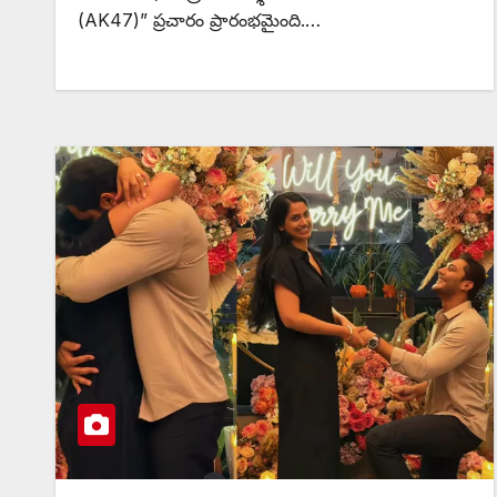
(AK47)” ప్రచారం ప్రారంభమైంది.…