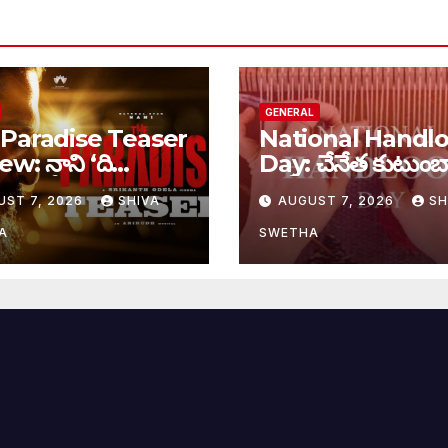
GENERAL
Paradise Teaser
National Handl
w: నాని ‘ది
Day: చేనేత కుటుంబ
డైజ్’ టీజర్ రివ్యూ…
భారీ ఊరట..
UST 7, 2026
SHIVA
AUGUST 7, 2026
SH
A
SWETHA