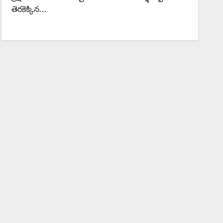
తెరకెక్కిన…