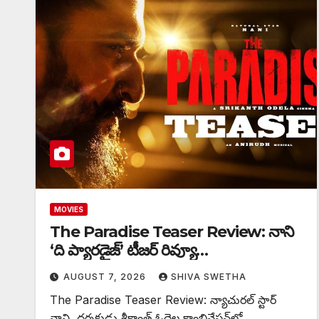
MOVIES
The Paradise Teaser Review: నాని
‘ది ప్యారడైజ్’ టీజర్ రివ్యూ…
AUGUST 7, 2026
SHIVA SWETHA
The Paradise Teaser Review: న్యాచురల్ స్టార్
నాని, దర్శకుడు శ్రీకాంత్ ఓదెల కాంబినేషన్‌లో