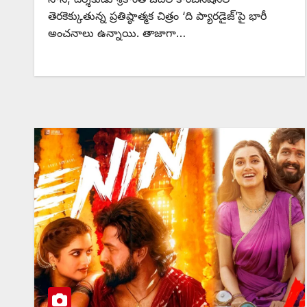
తెరకెక్కుతున్న ప్రతిష్ఠాత్మక చిత్రం ‘ది ప్యారడైజ్’పై భారీ
అంచనాలు ఉన్నాయి. తాజాగా…