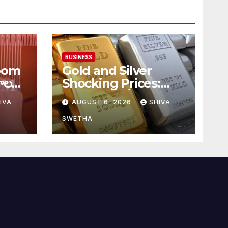
BUSINESS
oom
Gold and Silver
ాలకు
Shocking Prices:
హైదరాబాదులో రూ.2వేల
IVA
AUGUST 6, 2026
SHIVA
900 పెరిగిన తులం రేటు…
SWETHA