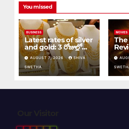
You missed
BUSINESS
MOVIES
Latest rates of silver
The 
and gold: 3 రోజుల్లో
Revie
రూ.5వేల 900 పెరిగిన
ప్యార
AUGUST 7, 2026
SHIVA
AUG
తులం గోల్డ్…
SWETHA
SWETH
Our Visitor