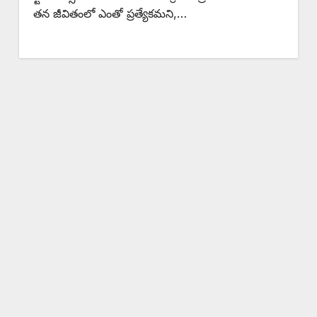
తన జీవితంలో ఎంతో ప్రత్యేకమని,…