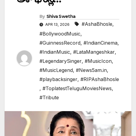
By
Shiva Swetha
#AshaBhosle
,
APR 13, 2026
#BollywoodMusic
,
#GuinnessRecord
,
#IndianCinema
,
#IndianMusic
,
#LataMangeshkar
,
#LegendarySinger
,
#MusicIcon
,
#MusicLegend
,
#News5am.in
,
#playbacksinger
,
#RIPAshaBhosle
,
#ToplatestTeluguMoviesNews
,
#Tribute