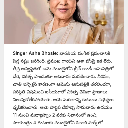
Singer Asha Bhosle:
భారతీయ సంగీత ప్రపంచానికి
పెద్ద నష్టం జరిగింది. ప్రముఖ గాయని ఆశా భోంస్లే ఇక లేరు.
తీవ్ర అస్వస్థతతో ఆమె ముంబైలోని బ్రీచ్ కాండీ ఆసుపత్రిలో
చేరి, చికిత్స పొందుతూ ఆదివారం మరణించారు. నీరసం,
ఛాతీ ఇన్ఫెక్షన్ కారణంగా ఆమెను ఆసుపత్రికి తరలించగా,
పరిస్థితి విషమించి ఐసీయూలో చికిత్స చేసినా ప్రాణాలు
నిలుపుకోలేకపోయారు. ఆమె మరణాన్ని కుటుంబ సభ్యులు
ధృవీకరించారు. ఆమె పార్థివ దేహాన్ని సోమవారం ఉదయం
11 నుంచి మధ్యాహ్నం 2 వరకు నివాసంలో ఉంచి,
సాయంత్రం 4 గంటలకు ముంబైలోని శివాజీ పార్క్‌లో