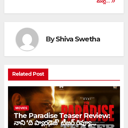
మంగ్లీ…
By
Shiva Swetha
Related Post
MOVIES
The Paradise Teaser Review:
నాని ‘ది ప్యారడైజ్’ టీజర్ రివ్యూ…