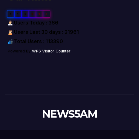
1
1
3
3
9
0
Users Today : 366
Users Last 30 days : 21961
Total Users : 113390
Powered By
WPS Visitor Counter
NEWS5AM