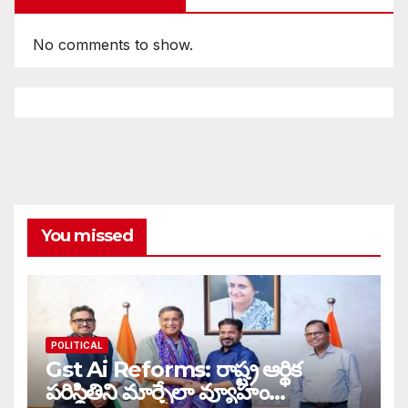
No comments to show.
You missed
POLITICAL
Gst Ai Reforms: రాష్ట్ర ఆర్థిక
పరిస్థితిని మార్చేలా వ్యూహం…