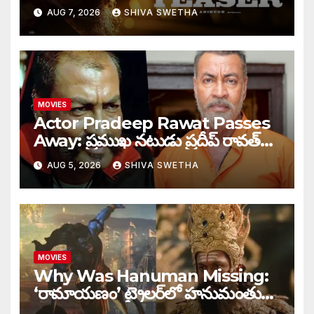
AUG 7, 2026
SHIVA SWETHA
MOVIES
Actor Pradeep Rawat Passes
Away: ప్రముఖ నటుడు ప్రదీప్ రావత్
మృతి…
AUG 5, 2026
SHIVA SWETHA
MOVIES
Why Was Hanuman Missing:
‘రామాయణం’ ట్రైలర్‌లో హనుమంతుడు
ఎందుకు కనిపించలేదు…