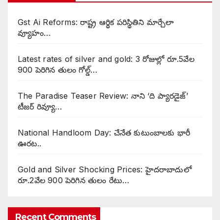
Gst Ai Reforms: రాష్ట్ర ఆర్థిక పరిస్థితిని మార్చేలా
వ్యూహం…
Latest rates of silver and gold: 3 రోజుల్లో రూ.5వేల
900 పెరిగిన తులం గోల్డ్…
The Paradise Teaser Review: నాని ‘ది ప్యారడైజ్’
టీజర్ రివ్యూ…
National Handloom Day: చేనేత కుటుంబాలకు భారీ
ఊరట..
Gold and Silver Shocking Prices: హైదరాబాదులో
రూ.2వేల 900 పెరిగిన తులం రేటు…
Recent Comments