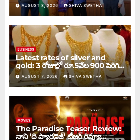
AUGUST 8, 2026
SHIVA SWETHA
BUSINESS
Latest rates of silver and
gold: 3 రోజుల్లో రూ.5వేల 900 పెరిగిన
తులం గోల్డ్…
AUGUST 7, 2026
SHIVA SWETHA
MOVIES
The Paradise Teaser Review:
నాని ‘ది ప్యారడైజ్’ టీజర్ రివ్యూ…