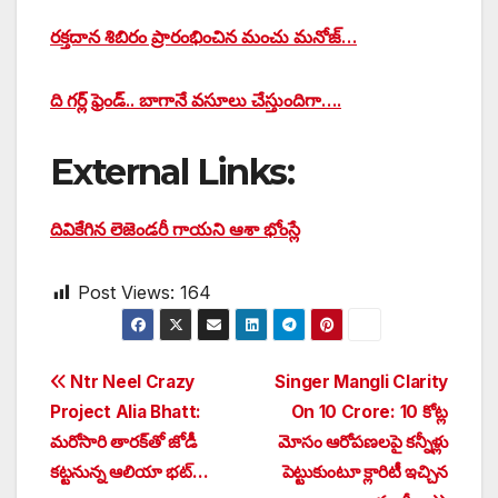
రక్తదాన శిబిరం ప్రారంభించిన మంచు మనోజ్…
ది గర్ల్ ఫ్రెండ్.. బాగానే వసూలు చేస్తుందిగా….
External Links:
దివికేగిన లెజెండరీ గాయని ఆశా భోంస్లే
Post Views:
164
Post
Ntr Neel Crazy
Singer Mangli Clarity
Project Alia Bhatt:
On 10 Crore: 10 కోట్ల
navigation
మరోసారి తారక్‌తో జోడీ
మోసం ఆరోపణలపై కన్నీళ్లు
కట్టనున్న ఆలియా భట్…
పెట్టుకుంటూ క్లారిటీ ఇచ్చిన