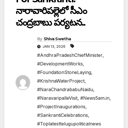
నారావారిపల్లెలో సీఎం
చంద్రబాబు పర్యటన..
By
Shiva Swetha
JAN 13, 2026
#AndhraPradeshChiefMinister
,
#DevelopmentWorks
,
#FoundationStoneLaying
,
#KrishnaWaterProject
,
#NaraChandrababuNaidu
,
#NaravaripalleVisit
,
#News5am.in
,
#ProjectInaugurations
,
#SankrantiCelebrations
,
#Toplatesttelugupoliticalnews