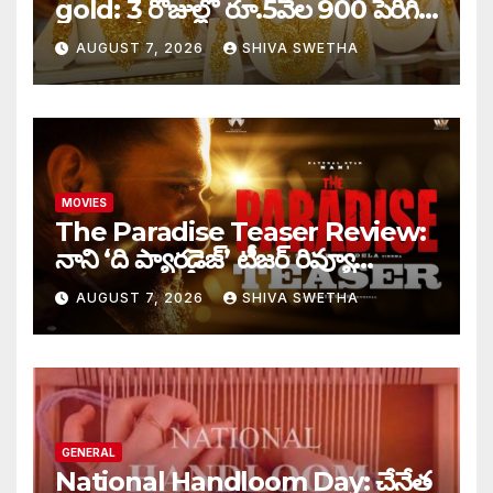
gold: 3 రోజుల్లో రూ.5వేల 900 పెరిగిన
తులం గోల్డ్…
AUGUST 7, 2026
SHIVA SWETHA
MOVIES
The Paradise Teaser Review:
నాని ‘ది ప్యారడైజ్’ టీజర్ రివ్యూ…
AUGUST 7, 2026
SHIVA SWETHA
GENERAL
National Handloom Day: చేనేత