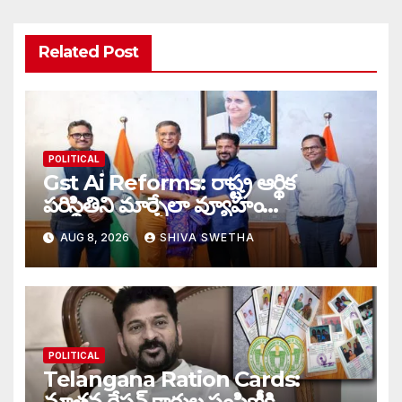
Related Post
POLITICAL
Gst Ai Reforms: రాష్ట్ర ఆర్థిక
పరిస్థితిని మార్చేలా వ్యూహం…
AUG 8, 2026
SHIVA SWETHA
POLITICAL
Telangana Ration Cards:
నూతన రేషన్ కార్డుల పంపిణీకి