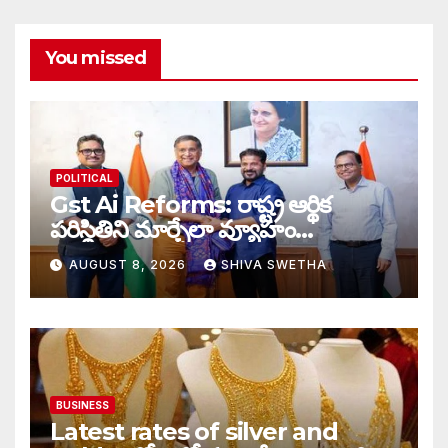
You missed
POLITICAL
Gst Ai Reforms: రాష్ట్ర ఆర్థిక
పరిస్థితిని మార్చేలా వ్యూహం…
AUGUST 8, 2026
SHIVA SWETHA
BUSINESS
Latest rates of silver and