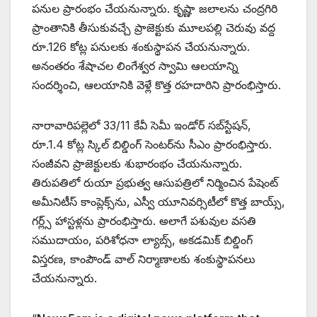
పనుల ప్రారంభం చేయనున్నారు. కృష్ణా జలాలను చంద్రగిరి
ప్రాంతానికి తీసుకువచ్చే ప్రాజెక్టుకు మూలపల్లి చెరువు వద్ద
రూ.126 కోట్ల పనులకు శంకుస్థాపన చేయనున్నారు.
అనంతరం శేషాచల లింగేశ్వర స్వామి ఆలయాన్ని
సందర్శించి, ఆలయానికి వెళ్లే కొత్త రహదారిని ప్రారంభిస్తారు.
నారావారిపల్లెలో 33/11 కేవీ సెమీ ఇండోర్ సబ్‌స్టేషన్,
రూ.1.4 కోట్ల స్కిల్ బిల్డింగ్ సెంటర్‌ను సీఎం ప్రారంభిస్తారు.
సంజీవని ప్రాజెక్టులకు శుభారంభం చేయనున్నారు.
తిరుపతిలో రుయా ప్రభుత్వ ఆసుపత్రిలో నిర్మించిన పేషెంట్
అమీనిటీస్ కాంప్లెక్స్‌ను, ఎస్వీ యూనివర్సిటీలో కొత్త బాయ్స్,
గర్ల్స్ హాస్టళ్లను ప్రారంభిస్తారు. అలాగే పశువుల వసతి
సముదాయం, పరిశోధనా ల్యాబ్స్‌, అకడమిక్ బిల్డింగ్
విస్తరణ, కాంపౌండ్ వాల్ నిర్మాణాలకు శంకుస్థాపనలు
చేయనున్నారు.