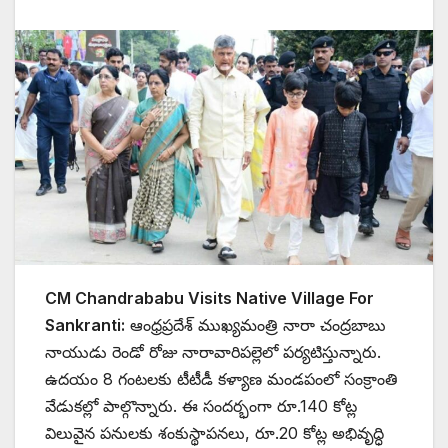
CM Chandrababu Visits Native Village For
Sankranti:
ఆంధ్రప్రదేశ్ ముఖ్యమంత్రి నారా చంద్రబాబు
నాయుడు రెండో రోజు నారావారిపల్లెలో పర్యటిస్తున్నారు.
ఉదయం 8 గంటలకు టీటీడీ కళ్యాణ మండపంలో సంక్రాంతి
వేడుకల్లో పాల్గొన్నారు. ఈ సందర్భంగా రూ.140 కోట్ల
విలువైన పనులకు శంకుస్థాపనలు, రూ.20 కోట్ల అభివృద్ధి