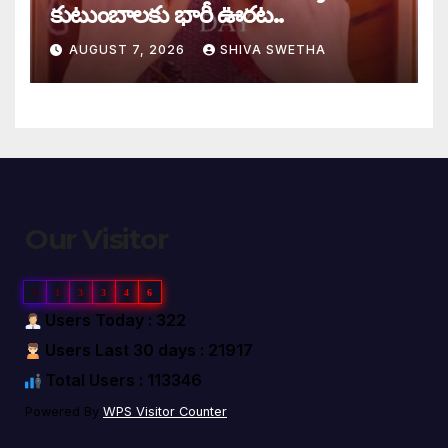
కుటుంబాలకు భారీ ఊరట..
AUGUST 7, 2026
SHIVA SWETHA
Our Visitor
1
1
3
3
4
6
Users Today : 322
Users Last 30 days : 21917
Total Users : 113346
Powered By
WPS Visitor Counter