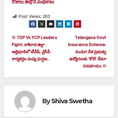
రోజులు ఊర్లోనే చంద్రబాబు
Post Views:
263
Post
TDP Vs YCP Leaders
Telangana Govt
Fight: కాకినాడ జిల్లా
Insurance Scheme:
navigation
అల్లిపూడిలో టీడీపీ, వైసీపీ
పండుగ వేళ ప్రభుత్వ
కార్యకర్తల మధ్య ఘర్షణ..
ఉద్యోగులకు ‘కోటి’ బీమా
సదుపాయం
By
Shiva Swetha