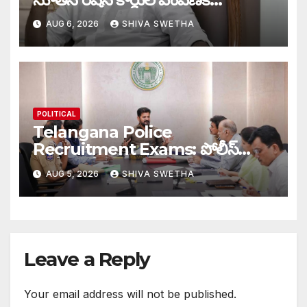
ముహూర్తం ఫిక్స్‌…
AUG 6, 2026
SHIVA SWETHA
POLITICAL
Telangana Police
Recruitment Exams: పోలీస్
ఉద్యోగ పరీక్షలపై ప్రత్యేక నిఘా…
AUG 5, 2026
SHIVA SWETHA
Leave a Reply
Your email address will not be published.