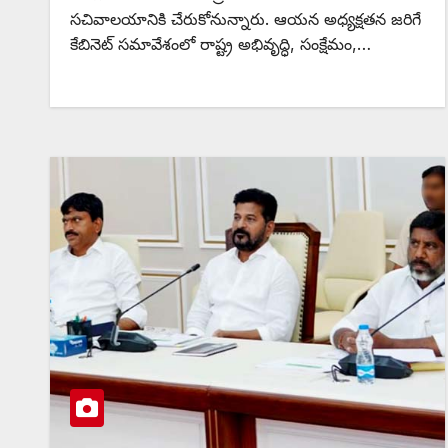
సచివాలయానికి చేరుకోనున్నారు. ఆయన అధ్యక్షతన జరిగే
కేబినెట్ సమావేశంలో రాష్ట్ర అభివృద్ధి, సంక్షేమం,…