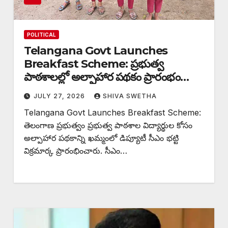
POLITICAL
Telangana Govt Launches
Breakfast Scheme: ప్రభుత్వ
పాఠశాలల్లో అల్పాహార పథకం ప్రారంభం…
JULY 27, 2026
SHIVA SWETHA
Telangana Govt Launches Breakfast Scheme:
తెలంగాణ ప్రభుత్వం ప్రభుత్వ పాఠశాల విద్యార్థుల కోసం
అల్పాహార పథకాన్ని ఖమ్మంలో డిప్యూటీ సీఎం భట్టి
విక్రమార్క ప్రారంభించారు. సీఎం…