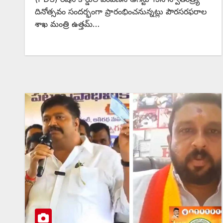
దినోత్సవం సందర్భంగా ప్రారంభించనున్నట్లు పౌరసరఫరాల
శాఖ మంత్రి ఉత్తమ్…