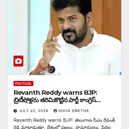
POLITICAL
Revanth Reddy warns BJP:
బ్రిటీషోళ్లను తరిమికొట్టిన పార్టీ కాంగ్రెస్…
JULY 22, 2026
SHIVA SWETHA
Revanth Reddy warns BJP: తెలంగాణ సీఎం రేవంత్
రెడ్డి మాట్లాడుతూ, దేశంలో ప్రజలు, సామాన్యులు, పేదల