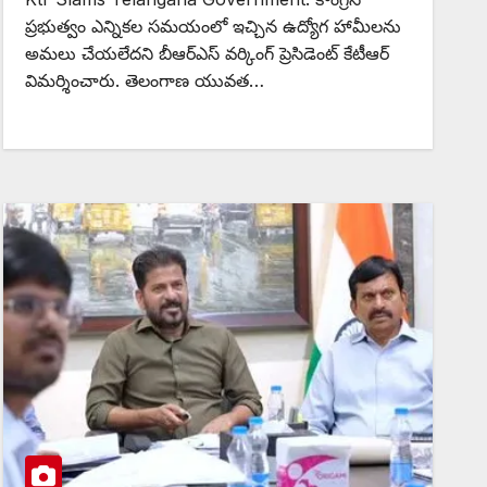
ప్రభుత్వం ఎన్నికల సమయంలో ఇచ్చిన ఉద్యోగ హామీలను
అమలు చేయలేదని బీఆర్ఎస్ వర్కింగ్ ప్రెసిడెంట్ కేటీఆర్
విమర్శించారు. తెలంగాణ యువత…