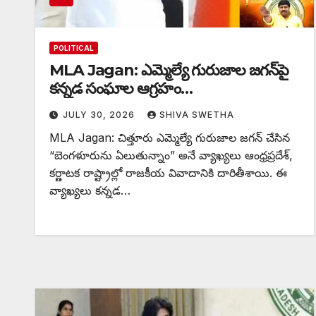
POLITICAL
MLA Jagan: ఎమ్మెల్యే గురుజాల జగన్‌పై
కన్నడ సంఘాల ఆగ్రహం…
JULY 30, 2026
SHIVA SWETHA
MLA Jagan: చిత్తూరు ఎమ్మెల్యే గురుజాల జగన్ చేసిన
“బెంగళూరును ఏలుతున్నాం” అనే వ్యాఖ్యలు ఆంధ్రప్రదేశ్,
కర్ణాటక రాష్ట్రాల్లో రాజకీయ వివాదానికి దారితీశాయి. ఈ
వ్యాఖ్యలు కన్నడ…