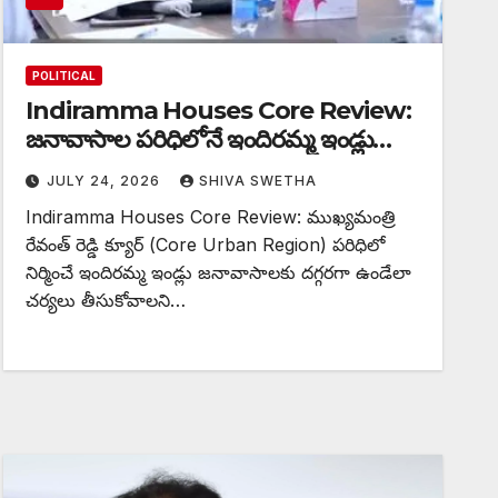
POLITICAL
Indiramma Houses Core Review:
జనావాసాల పరిధిలోనే ఇందిరమ్మ ఇండ్లు…
JULY 24, 2026
SHIVA SWETHA
Indiramma Houses Core Review: ముఖ్యమంత్రి
రేవంత్ రెడ్డి క్యూర్ (Core Urban Region) పరిధిలో
నిర్మించే ఇందిరమ్మ ఇండ్లు జనావాసాలకు దగ్గరగా ఉండేలా
చర్యలు తీసుకోవాలని…