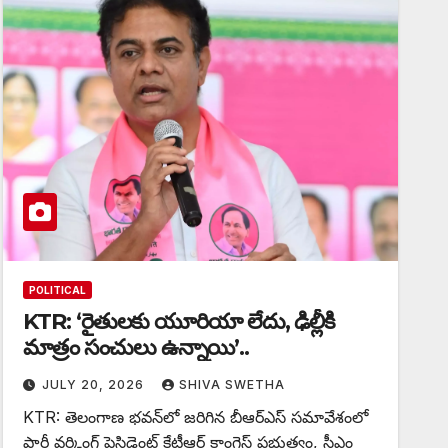
POLITICAL
KTR: ‘రైతులకు యూరియా లేదు, ఢిల్లీకి
మాత్రం సంచులు ఉన్నాయి’..
JULY 20, 2026
SHIVA SWETHA
KTR: తెలంగాణ భవన్‌లో జరిగిన బీఆర్ఎస్ సమావేశంలో
పార్టీ వర్కింగ్ ప్రెసిడెంట్ కేటీఆర్ కాంగ్రెస్ ప్రభుత్వం, సీఎం