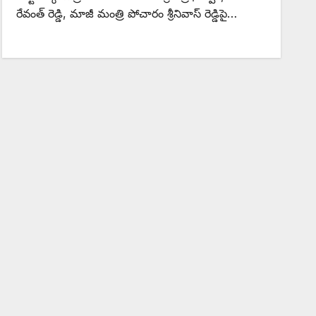
రేవంత్ రెడ్డి, మాజీ మంత్రి పోచారం శ్రీనివాస్ రెడ్డిపై…