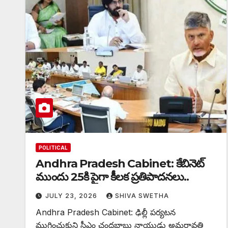
POLITICAL
Andhra Pradesh Cabinet: కేబినెట్
ముందు 25కి పైగా కీలక ప్రతిపాదనలు..
JULY 23, 2026
SHIVA SWETHA
Andhra Pradesh Cabinet: ఢిల్లీ పర్యటన
ముగించుకుని సీఎం చంద్రబాబు నాయుడు అమరావతి