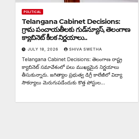
POLITICAL
Telangana Cabinet Decisions:
గ్రామ పంచాయతీలకు గుడ్‌న్యూస్, తెలంగాణ
క్యాబినెట్ కీలక నిర్ణయాలు..
JULY 18, 2026
SHIVA SWETHA
Telangana Cabinet Decisions: తెలంగాణ రాష్ట్ర
క్యాబినెట్ సమావేశంలో పలు ముఖ్యమైన నిర్ణయాలు
తీసుకున్నారు. జగిత్యాల ప్రభుత్వ డిగ్రీ కాలేజీలో విద్యా
సౌకర్యాలు మెరుగుపడేందుకు కొత్త పోస్టుల…