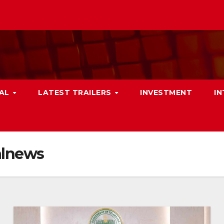
NAL
LATEST TRAILERS
INVESTMENT
I
alnews