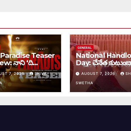
GENERAL
Paradise Teaser
National Handl
w: నాని ‘ది
Day: చేనేత కుటుంబ
డైజ్’ టీజర్ రివ్యూ…
భారీ ఊరట..
UST 7, 2026
SHIVA
AUGUST 7, 2026
SH
A
SWETHA