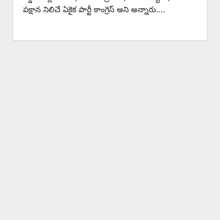
పక్షాన నిలిచే ఏకైక పార్టీ కాంగ్రెస్ అని అన్నారు.…