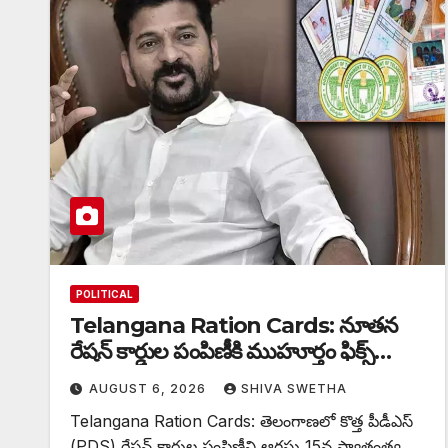
POLITICAL
Telangana Ration Cards: నూతన
రేషన్ కార్డుల పంపిణీకి ముహూర్తం ఫిక్స్‌…
AUGUST 6, 2026
SHIVA SWETHA
Telangana Ration Cards: తెలంగాణలో కొత్త పీడీఎస్
(PDS) రేషన్ కార్డుల పంపిణీని ఆగస్టు 15న స్వాతంత్ర్య