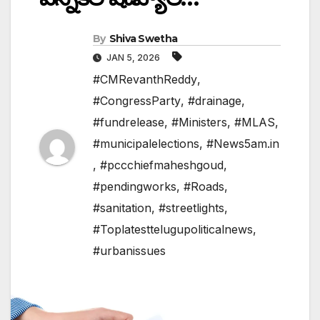
By
Shiva Swetha
JAN 5, 2026
#CMRevanthReddy
,
#CongressParty
,
#drainage
,
#fundrelease
,
#Ministers
,
#MLAS
,
#municipalelections
,
#News5am.in
,
#pccchiefmaheshgoud
,
#pendingworks
,
#Roads
,
#sanitation
,
#streetlights
,
#Toplatesttelugupoliticalnews
,
#urbanissues