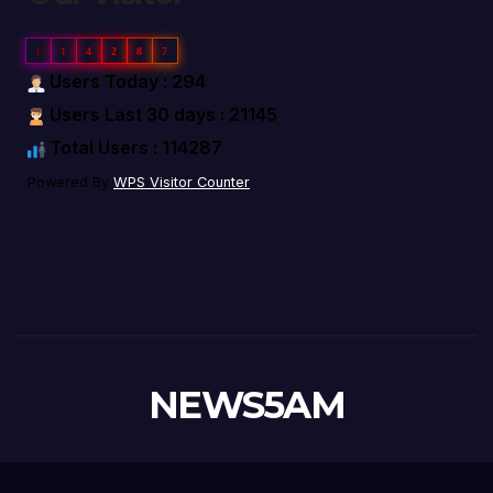
1
1
4
2
8
7
Users Today : 294
Users Last 30 days : 21145
Total Users : 114287
Powered By
WPS Visitor Counter
NEWS5AM