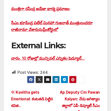
మంత్రిగా రవీంద్ర జడేజా భార్య ప్రమాణం
సీఎం భూపేంద్ర పటేల్ మినహా గుజరాత్ మంత్రులందరూ
రాజీనామా చేశారు
సుప్రీంకోర్టులో
External Links:
వారం, 10 రోజుల్లో మున్సిపల్ ఎన్నికల షెడ్యూల్…
Post Views:
244
Post
Kavitha gets
Ap Deputy Cm Pawan
Emotional: కంటతడి పెట్టిన
Kalyan: నేడు జగిత్యాల
navigation
కవిత..
జిల్లాలో ఏపీ డిప్యూటీ సీఎం