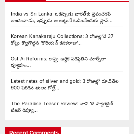
India vs Sri Lanka: ఒకప్పుడు భారత్‌కు ప్రపంచకప్
అందించాడు, ఇప్పుడు ఆ జట్టునే ఓడించేందుకు ప్లాన్‌…
Korean Kanakaraju Collections: 3 రోజుల్లోనే 37
కోట్లు కొల్లగొట్టిన ‘కొరియన్ కనకరాజు’…
Gst Ai Reforms: రాష్ట్ర ఆర్థిక పరిస్థితిని మార్చేలా
వ్యూహం…
Latest rates of silver and gold: 3 రోజుల్లో రూ.5వేల
900 పెరిగిన తులం గోల్డ్…
The Paradise Teaser Review: నాని ‘ది ప్యారడైజ్’
టీజర్ రివ్యూ…
Recent Comments