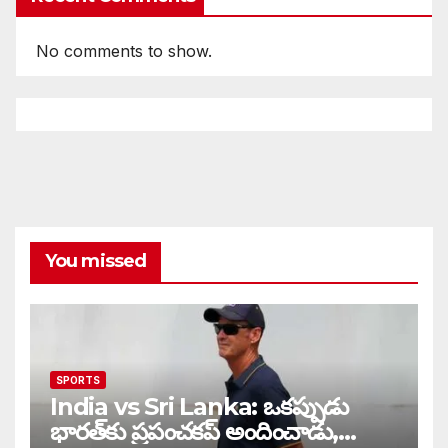
No comments to show.
You missed
SPORTS
India vs Sri Lanka: ఒకప్పుడు
భారత్‌కు ప్రపంచకప్ అందించాడు,