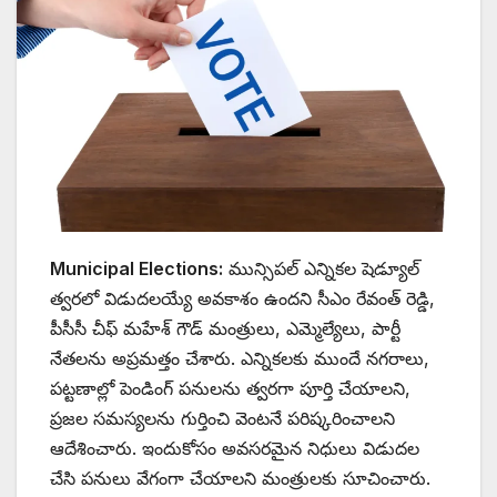
Municipal Elections:
మున్సిపల్ ఎన్నికల షెడ్యూల్
త్వరలో విడుదలయ్యే అవకాశం ఉందని సీఎం రేవంత్ రెడ్డి,
పీసీసీ చీఫ్ మహేశ్ గౌడ్ మంత్రులు, ఎమ్మెల్యేలు, పార్టీ
నేతలను అప్రమత్తం చేశారు. ఎన్నికలకు ముందే నగరాలు,
పట్టణాల్లో పెండింగ్ పనులను త్వరగా పూర్తి చేయాలని,
ప్రజల సమస్యలను గుర్తించి వెంటనే పరిష్కరించాలని
ఆదేశించారు. ఇందుకోసం అవసరమైన నిధులు విడుదల
చేసి పనులు వేగంగా చేయాలని మంత్రులకు సూచించారు.