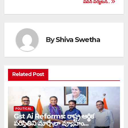
పవన్ పర్యటన..
By
Shiva Swetha
Related Post
POLITICAL
Gst Ai Reforms: రాష్ట్ర ఆర్థిక
పరిస్థితిని మార్చేలా వ్యూహం…