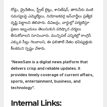
రోడ్లు, డ్రైనేజీలు, స్ట్రీట్ లైట్లు, శానిటేషన్, తాగునీరు వంటి
సమస్యలపై ఎమ్మెల్యేలు, నియోజకవర్గ ఇన్‌చార్జీలు ప్రత్యేక
దృష్టి పెట్టాలని తెలిపారు. డివిజన్లు, వార్డుల్లో పర్యటిస్తూ
ప్రజల ఇబ్బందులు తెలుసుకుని పరిష్కార చర్యలు
తీసుకోవాలని సూచించారు. మున్సిపల్ ఎన్నికల్లో కాంగ్రెస్
ఎక్కువ సీట్లు గెలవాలని, ఈ ఫలితాలే నేతల భవిష్యత్తుకు
కీలకమని స్పష్టం చేశారు.
“
News5am is a digital news platform that
delivers crisp and reliable updates. It
provides timely coverage of current affairs,
sports, entertainment, business, and
technology”.
Internal Links: