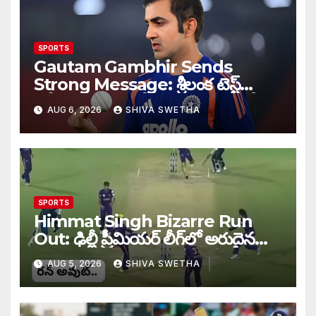
SPORTS
Gautam Gambhir Sends
Strong Message: శ్రీలంక టెస్ట్
సిరీస్‌కు ముందు టీమిండియాకు గంభీర్
AUG 6, 2026
SHIVA SWETHA
వార్నింగ్…
SPORTS
Himmat Singh Bizarre Run
Out: ఢిల్లీ ప్రీమియర్ లీగ్‌లో అరుదైన
రనౌట్ ఘటన వైరల్.
AUG 5, 2026
SHIVA SWETHA