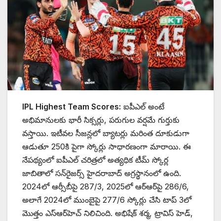
IPL Highest Team Scores:
ఐపీఎల్ అంటే
అభిమానులకు భారీ సిక్సర్లు, పరుగుల వర్షమే గుర్తుకు
వస్తాయి. ఇటీవల సీజన్లలో బ్యాటర్లు మరింత దూకుడుగా
ఆడుతూ 250కి పైగా స్కోర్లు సాధారణంగా మారాయి. ఈ
నేపథ్యంలో ఐపీఎల్ చరిత్రలో అత్యధిక టీమ్ స్కోర్ల
జాబితాలో సన్‌రైజర్స్ హైదరాబాద్ అగ్రస్థానంలో ఉంది.
2024లో ఆర్సీబీపై 287/3, 2025లో ఆర్ఆర్‌పై 286/6,
అలాగే 2024లో ముంబైపై 277/6 స్కోర్లు చేసి టాప్ 3లో
మొత్తం ఎస్‌ఆర్‌హెచ్ నిలిచింది. అభిషేక్ శర్మ, ట్రావిస్ హెడ్,