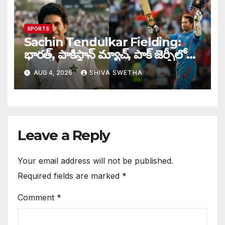
SPORTS
Sachin Tendulkar Fielding:
భారత్, పాకిస్థాన్ మ్యాచ్, పాక్ జెర్సీలో
బరిలోకి దిగిన సచిన్…
AUG 4, 2026
SHIVA SWETHA
Leave a Reply
Your email address will not be published.
Required fields are marked
*
Comment
*