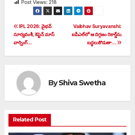
Post Views:
218
Post
IPL 2026: వైభవ్
Vaibhav Suryavanshi:
సూర్యవంశీ, కెప్టెన్ మాస్
ఐపీఎల్‌లో ఆ దిగ్గజం రికార్డ్‌ను
navigation
వార్నింగ్…
బద్ధలుకొడుతా…
By
Shiva Swetha
Related Post