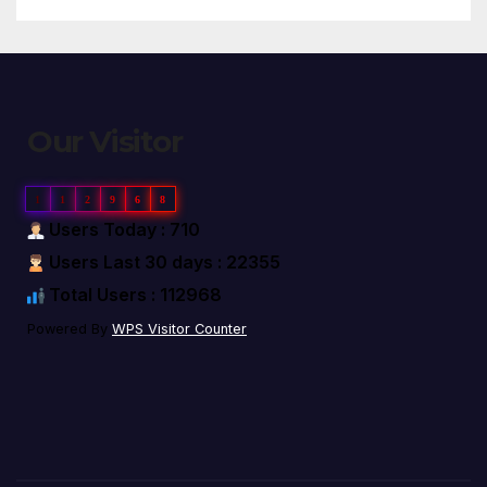
Our Visitor
1
1
2
9
6
8
Users Today : 710
Users Last 30 days : 22355
Total Users : 112968
Powered By
WPS Visitor Counter