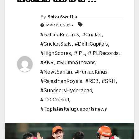
By
Shiva Swetha
MAR 20, 2026
#BattingRecords
,
#Cricket
,
#CricketStats
,
#DelhiCapitals
,
#HighScores
,
#IPL
,
#IPLRecords
,
#KKR
,
#MumbaiIndians
,
#News5am.in
,
#PunjabKings
,
#RajasthanRoyals
,
#RCB
,
#SRH
,
#SunrisersHyderabad
,
#T20Cricket
,
#Toplatesttelugusportsnews