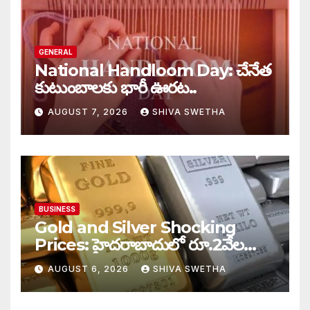
GENERAL
National Handloom Day: చేనేత
కుటుంబాలకు భారీ ఊరట..
AUGUST 7, 2026
SHIVA SWETHA
BUSINESS
Gold and Silver Shocking
Prices: హైదరాబాదులో రూ.2వేల
900 పెరిగిన తులం రేటు…
AUGUST 6, 2026
SHIVA SWETHA