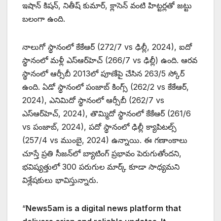
ఇషాన్ కిషన్, నితీష్ కుమార్, క్లాసెన్ వంటి హిట్టర్లతో జట్టు
బలంగా ఉంది.
నాలుగో స్థానంలో కేకేఆర్ (272/7 vs ఢిల్లీ, 2024), ఐదో
స్థానంలో మళ్లీ ఎస్‌ఆర్‌హెచ్ (266/7 vs ఢిల్లీ) ఉంది. ఆరవ
స్థానంలో ఆర్సీబీ 2013లో పూణేపై చేసిన 263/5 స్కోర్
ఉంది. ఏడో స్థానంలో పంజాబ్ కింగ్స్ (262/2 vs కేకేఆర్,
2024), ఎనిమిదో స్థానంలో ఆర్సీబీ (262/7 vs
ఎస్‌ఆర్‌హెచ్, 2024), తొమ్మిదో స్థానంలో కేకేఆర్ (261/6
vs పంజాబ్, 2024), పదో స్థానంలో ఢిల్లీ క్యాపిటల్స్
(257/4 vs ముంబై, 2024) ఉన్నాయి. ఈ గణాంకాలు
చూస్తే ప్రతి సీజన్‌లో బ్యాటింగ్ ప్రభావం పెరుగుతోందని,
భవిష్యత్తులో 300 పరుగుల మార్క్ కూడా సాధ్యమని
విశ్లేషకులు భావిస్తున్నారు.
“
News5am is a digital news platform that