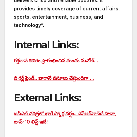
delivers crisp and reliable updates. It
provides timely coverage of current affairs,
sports, entertainment, business, and
technology”.
Internal Links:
రక్తదాన శిబిరం ప్రారంభించిన మంచు మనోజ్…
ది గర్ల్ ఫ్రెండ్.. బాగానే వసూలు చేస్తుందిగా….
External Links:
ఐపీఎల్ చరిత్రలో భారీ స్కోర్ల వర్షం.. ఎస్‌ఆర్‌హెచ్‌దే హవా,
టాప్-10 లిస్ట్ ఇదే!