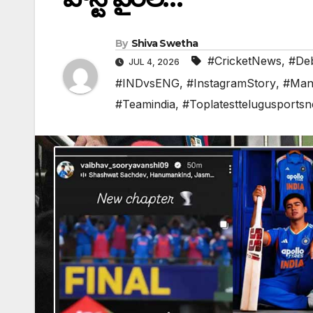
By
Shiva Swetha
#CricketNews
,
#De
JUL 4, 2026
#INDvsENG
,
#InstagramStory
,
#Man
#Teamindia
,
#Toplatesttelugusports