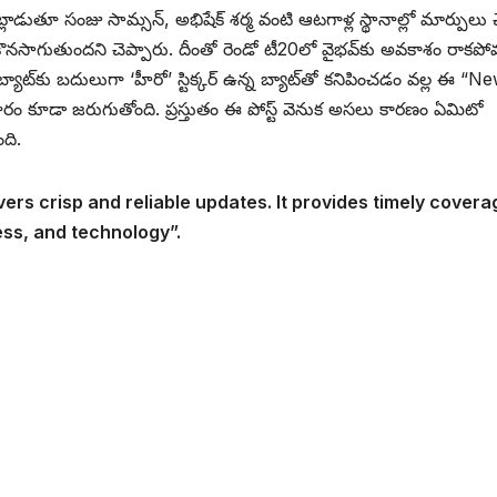
లాడుతూ సంజు సామ్సన్, అభిషేక్ శర్మ వంటి ఆటగాళ్ల స్థానాల్లో మార్పులు చ
 కొనసాగుతుందని చెప్పారు. దీంతో రెండో టీ20లో వైభవ్‌కు అవకాశం రాకపోవ
్‌కు బదులుగా ‘హీరో’ స్టిక్కర్ ఉన్న బ్యాట్‌తో కనిపించడం వల్ల ఈ “N
ప్రచారం కూడా జరుగుతోంది. ప్రస్తుతం ఈ పోస్ట్ వెనుక అసలు కారణం ఏమిటో
ది.
vers crisp and reliable updates. It provides timely covera
ess, and technology”.