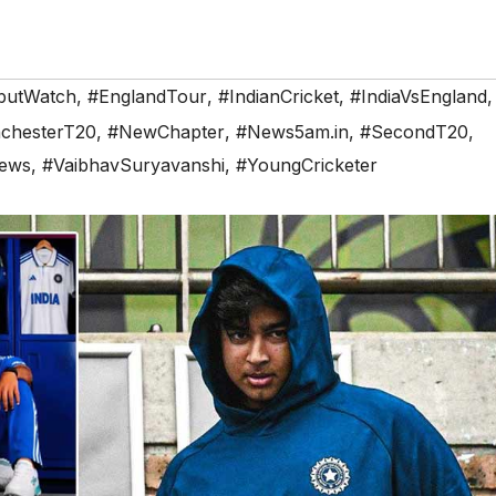
butWatch
,
#EnglandTour
,
#IndianCricket
,
#IndiaVsEngland
,
chesterT20
,
#NewChapter
,
#News5am.in
,
#SecondT20
,
news
,
#VaibhavSuryavanshi
,
#YoungCricketer