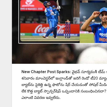
New Chapter Post Sparks:
వైభవ్ సూర్యవంశీ టీమ్ 
శనివారం మాంచెస్టర్‌లో ఇంగ్లాండ్‌తో జరిగే రెండో టీ20 మ్య
బ్యాట్‌ను పైకెత్తి ఉన్న ఫొటోను షేర్ చేయడంతో సోషల్ మీ
లేక కొత్త బ్యాట్ స్పాన్సర్‌షిప్ ఒప్పందానికి సంబంధించిన
ఎలాంటి వివరణ ఇవ్వలేదు.