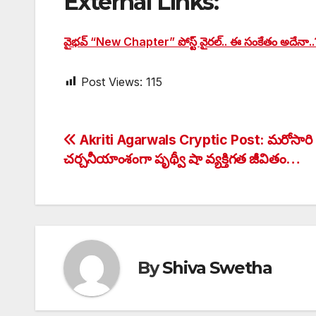
External Links:
వైభవ్ “New Chapter” పోస్ట్ వైరల్.. ఈ సంకేతం అదేనా..
Post Views:
115
Post
Akriti Agarwals Cryptic Post: మరోసారి
చర్చనీయాంశంగా పృథ్వీ షా వ్యక్తిగత జీవితం…
navigation
By
Shiva Swetha