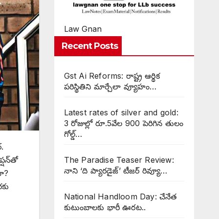
Law Gnan
Recent Posts
Gst Ai Reforms: రాష్ట్ర ఆర్థిక
పరిస్థితిని మార్చేలా వ్యూహం…
Latest rates of silver and gold:
3 రోజుల్లో రూ.5వేల 900 పెరిగిన తులం
గోల్డ్…
.
షన్‌తో
The Paradise Teaser Review:
నాని ‘ది ప్యారడైజ్’ టీజర్ రివ్యూ…
మా?
రకు
National Handloom Day: చేనేత
కుటుంబాలకు భారీ ఊరట..