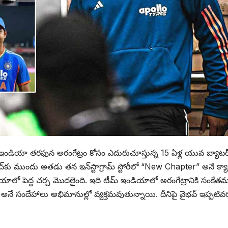
ఇండియా తరఫున అరంగేట్రం కోసం ఎదురుచూస్తున్న 15 ఏళ్ల యువ బ్యాటర్
ాచ్‌కు ముందు అతడు తన ఇన్‌స్టాగ్రామ్ స్టోరీలో “New Chapter” అనే క్యాప్
డియాలో పెద్ద చర్చ మొదలైంది. ఇది టీమ్ ఇండియాలో అరంగేట్రానికి సంకేత
దా? అనే సందేహాలు అభిమానుల్లో వ్యక్తమవుతున్నాయి. దీనిపై వైభవ్ ఇప్పటివ