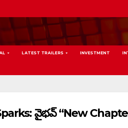
NAL
LATEST TRAILERS
INVESTMENT
I
parks: వైభవ్ “New Chapte