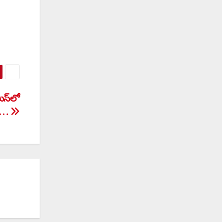
స్‌లో
యం…