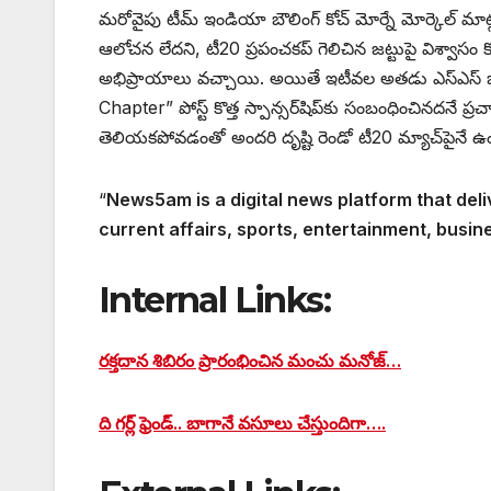
మరోవైపు టీమ్ ఇండియా బౌలింగ్ కోచ్ మోర్నే మోర్కెల్ మాట్
ఆలోచన లేదని, టీ20 ప్రపంచకప్ గెలిచిన జట్టుపై విశ్వాసం
అభిప్రాయాలు వచ్చాయి. అయితే ఇటీవల అతడు ఎస్‌ఎస్ బ్యాట
Chapter” పోస్ట్ కొత్త స్పాన్సర్‌షిప్‌కు సంబంధించినదనే 
తెలియకపోవడంతో అందరి దృష్టి రెండో టీ20 మ్యాచ్‌పైనే ఉం
“
News5am is a digital news platform that deli
current affairs, sports, entertainment, busin
Internal Links:
రక్తదాన శిబిరం ప్రారంభించిన మంచు మనోజ్…
ది గర్ల్ ఫ్రెండ్.. బాగానే వసూలు చేస్తుందిగా….