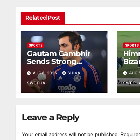
Related Post
SPORTS
SPORTS
Gautam Gambhir
Him
Sends Strong
Bizar
Message: శ్రీలంక టెస్ట్
ప్రీమ
AUG 6, 2026
SHIVA
AUG 5
సిరీస్‌కు ముందు
రనౌట్
టీమిండియాకు గంభీర్
SWETHA
SWETH
వార్నింగ్…
Leave a Reply
Your email address will not be published.
Require