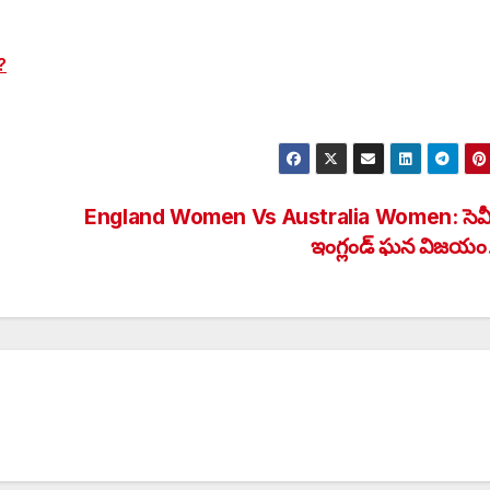
?
England Women Vs Australia Women: సెమీ
ఇంగ్లండ్ ఘన విజ