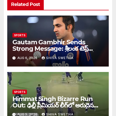
Related Post
SPORTS
Gautam Gambhir Sends
Strong Message: శ్రీలంక టెస్ట్
సిరీస్‌కు ముందు టీమిండియాకు గంభీర్
AUG 6, 2026
SHIVA SWETHA
వార్నింగ్…
SPORTS
Himmat Singh Bizarre Run
Out: ఢిల్లీ ప్రీమియర్ లీగ్‌లో అరుదైన
రనౌట్ ఘటన వైరల్.
AUG 5, 2026
SHIVA SWETHA