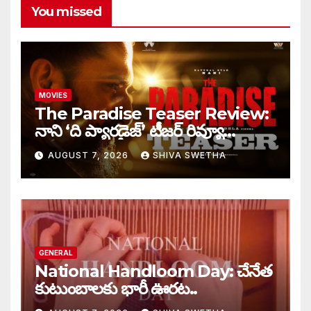
You missed
MOVIES
The Paradise Teaser Review:
నాని ‘ది ప్యారడైజ్’ టీజర్ రివ్యూ…
AUGUST 7, 2026
SHIVA SWETHA
GENERAL
National Handloom Day: చేనేత
కుటుంబాలకు భారీ ఊరట..