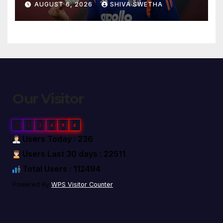
AUGUST 6, 2026
SHIVA SWETHA
వార్నింగ్…
Our Visitor
1
1
2
4
9
4
Users Today : 236
Users Last 30 days : 22511
Total Users : 112494
Powered By
WPS Visitor Counter