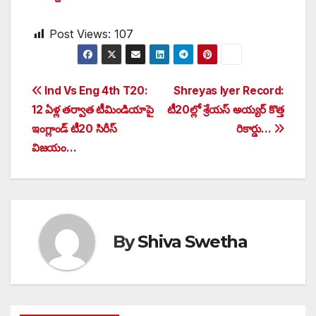
Post Views:
107
Post
Ind Vs Eng 4th T20:
Shreyas Iyer Record:
12 ఏళ్ల తర్వాత టీమిండియాపై
టీ20ల్లో శ్రేయస్ అయ్యర్ కొత్త
navigation
ఇంగ్లాండ్ టీ20 సిరీస్
రికార్డు…
విజయం…
By
Shiva Swetha