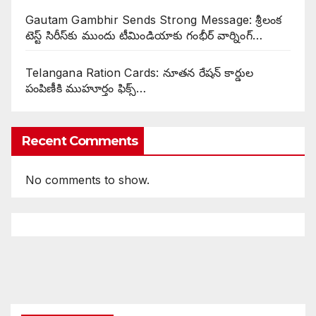
Gautam Gambhir Sends Strong Message: శ్రీలంక
టెస్ట్ సిరీస్‌కు ముందు టీమిండియాకు గంభీర్ వార్నింగ్…
Telangana Ration Cards: నూతన రేషన్ కార్డుల
పంపిణీకి ముహూర్తం ఫిక్స్‌…
Recent Comments
No comments to show.