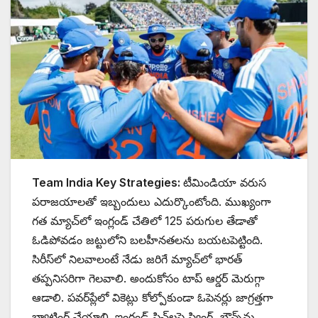
Team India Key Strategies:
టీమిండియా వరుస
పరాజయాలతో ఇబ్బందులు ఎదుర్కొంటోంది. ముఖ్యంగా
గత మ్యాచ్‌లో ఇంగ్లండ్ చేతిలో 125 పరుగుల తేడాతో
ఓడిపోవడం జట్టులోని బలహీనతలను బయటపెట్టింది.
సిరీస్‌లో నిలవాలంటే నేడు జరిగే మ్యాచ్‌లో భారత్
తప్పనిసరిగా గెలవాలి. అందుకోసం టాప్ ఆర్డర్ మెరుగ్గా
ఆడాలి. పవర్‌ప్లేలో వికెట్లు కోల్పోకుండా ఓపెనర్లు జాగ్రత్తగా
బ్యాటింగ్ చేయాలి. ఇంగ్లండ్ పిచ్‌లపై స్వింగ్, బౌన్స్‌ను