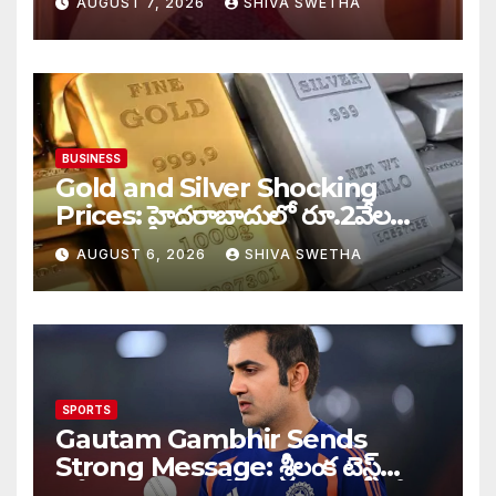
AUGUST 7, 2026
SHIVA SWETHA
BUSINESS
Gold and Silver Shocking
Prices: హైదరాబాదులో రూ.2వేల
900 పెరిగిన తులం రేటు…
AUGUST 6, 2026
SHIVA SWETHA
SPORTS
Gautam Gambhir Sends
Strong Message: శ్రీలంక టెస్ట్
సిరీస్‌కు ముందు టీమిండియాకు గంభీర్