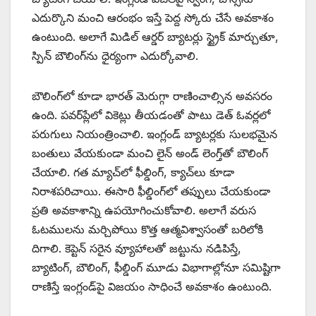
ఎదుర్కొని మంచి ఆరంభం ఇస్తే పెద్ద స్కోరు చేసే అవకాశం
ఉంటుంది. అలాగే మిడిల్ ఆర్డర్ బ్యాటర్లు స్ట్రైక్ మార్చుతూ,
స్పిన్ బౌలింగ్‌ను ధైర్యంగా ఎదుర్కోవాలి.
బౌలింగ్‌లో కూడా భారత్ మెరుగ్గా రాణించాల్సిన అవసరం
ఉంది. పవర్‌ప్లేలో వికెట్లు తీయడంతో పాటు డెత్ ఓవర్లలో
పరుగులు నియంత్రించాలి. ఇంగ్లండ్ బ్యాటర్లకు సులభమైన
బంతులు వేయకుండా మంచి లైన్ అండ్ లెంగ్త్‌తో బౌలింగ్
చేయాలి. గత మ్యాచ్‌లో ఫీల్డింగ్, క్యాచ్‌లు కూడా
నిరాశపరిచాయి. ఈసారి ఫీల్డింగ్‌లో తప్పులు చేయకుండా
ప్రతి అవకాశాన్ని ఉపయోగించుకోవాలి. అలాగే వరుస
ఓటములను మర్చిపోయి కొత్త ఆత్మవిశ్వాసంతో బరిలోకి
దిగాలి. కెప్టెన్ సరైన వ్యూహాలతో జట్టును నడిపిస్తే,
బ్యాటింగ్, బౌలింగ్, ఫీల్డింగ్ మూడు విభాగాల్లోనూ సమిష్టిగా
రాణిస్తే ఇంగ్లండ్‌పై విజయం సాధించే అవకాశం ఉంటుంది.