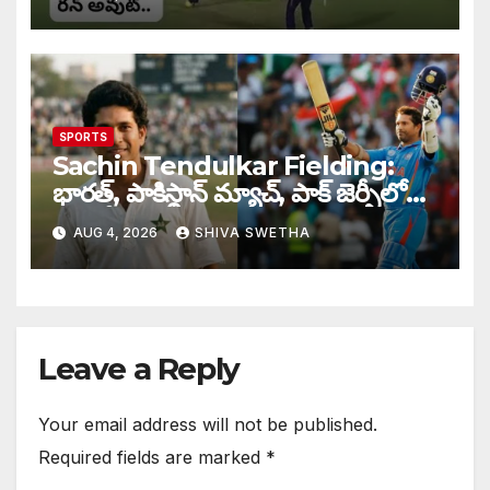
SPORTS
Sachin Tendulkar Fielding:
భారత్, పాకిస్థాన్ మ్యాచ్, పాక్ జెర్సీలో
బరిలోకి దిగిన సచిన్…
AUG 4, 2026
SHIVA SWETHA
Leave a Reply
Your email address will not be published.
Required fields are marked
*