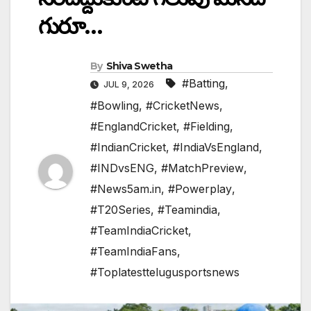
గురూ…
By
Shiva Swetha
#Batting
,
JUL 9, 2026
#Bowling
,
#CricketNews
,
#EnglandCricket
,
#Fielding
,
#IndianCricket
,
#IndiaVsEngland
,
#INDvsENG
,
#MatchPreview
,
#News5am.in
,
#Powerplay
,
#T20Series
,
#Teamindia
,
#TeamIndiaCricket
,
#TeamIndiaFans
,
#Toplatesttelugusportsnews