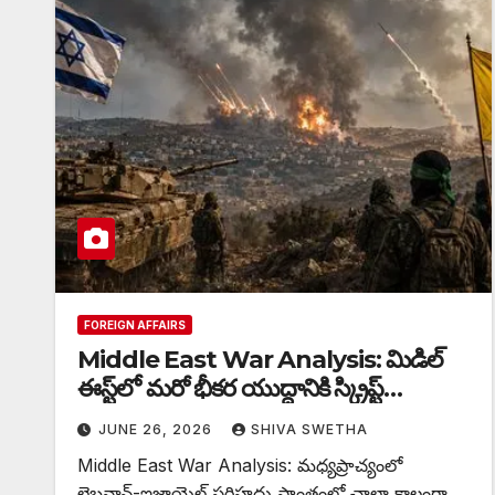
FOREIGN AFFAIRS
Middle East War Analysis: మిడిల్
ఈస్ట్‌లో మరో భీకర యుద్ధానికి స్క్రిప్ట్…
JUNE 26, 2026
SHIVA SWETHA
Middle East War Analysis: మధ్యప్రాచ్యంలో
లెబనాన్-ఇజ్రాయెల్ సరిహద్దు ప్రాంతంలో చాలా కాలంగా