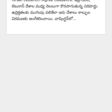
లెబనాన్ దేశాల మధ్య నెలలుగా కొనసాగుతున్న సరిహద్దు
ఉద్రిక్తతలకు ముగింపు పలికేలా ఇరు దేశాలు కాల్పుల
విరమణకు అంగీకరించాయి. వాషింగ్టన్‌లో…