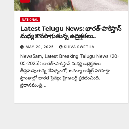
NATIONAL
Latest Telugu News: భారత్-పాకిస్తాన్
మధ్య కొనసాగుతున్న ఉద్రిక్తతలు..
MAY 20, 2025
SHIVA SWETHA
News5am, Latest Breaking Telugu News (20-
05-2025): భారత్-పాకిస్తాన్ మధ్య ఉద్రిక్తతలు
తీవ్రమవుతున్న నేపథ్యంలో, జమ్మూ కాశ్మీర్ సరిహద్దు
ప్రాంతాల్లో భారత సైన్యం హైఅలర్ట్ ప్రకటించింది.
ప్రధానమంత్రి…