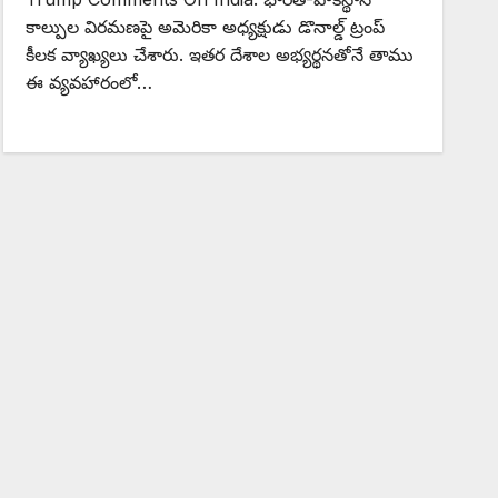
కాల్పుల విరమణపై అమెరికా అధ్యక్షుడు డొనాల్డ్ ట్రంప్
కీలక వ్యాఖ్యలు చేశారు. ఇతర దేశాల అభ్యర్థనతోనే తాము
ఈ వ్యవహారంలో…