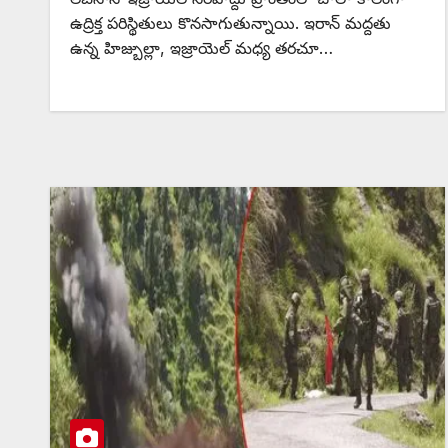
ఉద్రిక్త పరిస్థితులు కొనసాగుతున్నాయి. ఇరాన్ మద్దతు
ఉన్న హిజ్బుల్లా, ఇజ్రాయెల్ మధ్య తరచూ…