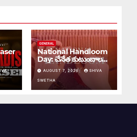
GENERAL
aser
National Handloom
Day: చేనేత కుటుంబాలకు
్యూ…
భారీ ఊరట..
IVA
AUGUST 7, 2026
SHIVA
SWETHA