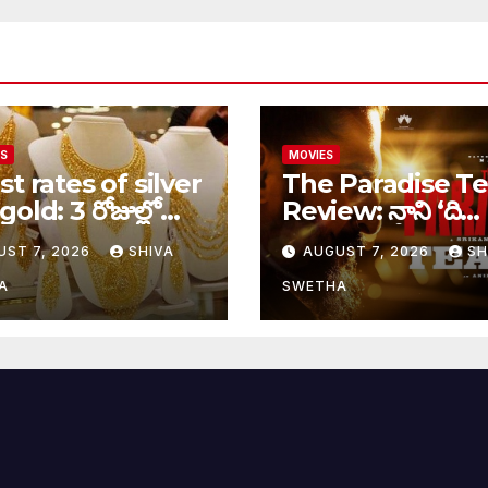
SS
MOVIES
st rates of silver
The Paradise Te
old: 3 రోజుల్లో
Review: నాని ‘ది
ేల 900 పెరిగిన
ప్యారడైజ్’ టీజర్ రివ
UST 7, 2026
SHIVA
AUGUST 7, 2026
SH
గోల్డ్…
A
SWETHA