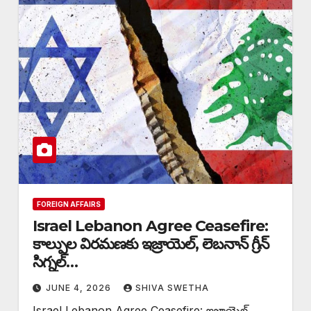
FOREIGN AFFAIRS
Israel Lebanon Agree Ceasefire:
కాల్పుల విరమణకు ఇజ్రాయెల్, లెబనాన్ గ్రీన్
సిగ్నల్…
JUNE 4, 2026
SHIVA SWETHA
Israel Lebanon Agree Ceasefire: ఇజ్రాయెల్,