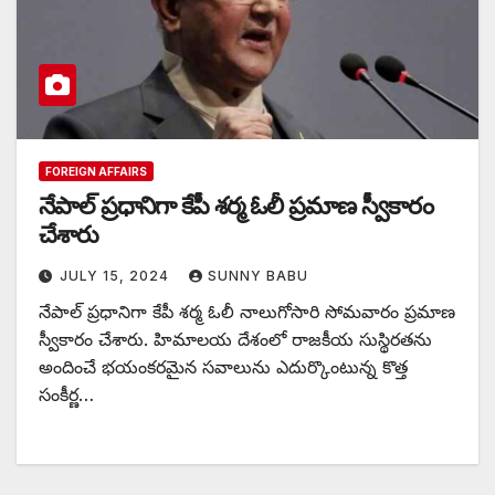
FOREIGN AFFAIRS
నేపాల్ ప్రధానిగా కేపీ శర్మ ఓలీ ప్రమాణ స్వీకారం
చేశారు
JULY 15, 2024
SUNNY BABU
నేపాల్ ప్రధానిగా కేపీ శర్మ ఓలీ నాలుగోసారి సోమవారం ప్రమాణ
స్వీకారం చేశారు. హిమాలయ దేశంలో రాజకీయ సుస్థిరతను
అందించే భయంకరమైన సవాలును ఎదుర్కొంటున్న కొత్త
సంకీర్ణ…