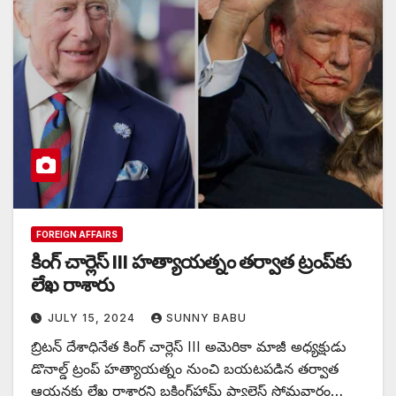
FOREIGN AFFAIRS
కింగ్ చార్లెస్ III హత్యాయత్నం తర్వాత ట్రంప్‌కు
లేఖ రాశారు
JULY 15, 2024
SUNNY BABU
బ్రిటన్‌ దేశాధినేత కింగ్‌ చార్లెస్‌ III అమెరికా మాజీ అధ్యక్షుడు
డొనాల్డ్‌ ట్రంప్‌ హత్యాయత్నం నుంచి బయటపడిన తర్వాత
ఆయనకు లేఖ రాశారని బకింగ్‌హామ్ ప్యాలెస్ సోమవారం…