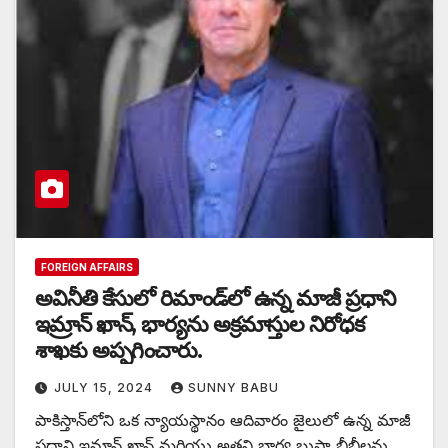
FOREIGN AFFAIRS
అవినీతి కేసులో రిమాండ్‌లో ఉన్న మాజీ ప్రధాని
ఇమ్రాన్ ఖాన్, భార్యను అక్రమాస్తుల నిరోధక
శాఖకు అప్పగించారు.
JULY 15, 2024
SUNNY BABU
పాకిస్తాన్‌లోని ఒక న్యాయస్థానం ఆదివారం జైలులో ఉన్న మాజీ
ప్రధాని ఇమ్రాన్ ఖాన్ మరియు అతని భార్య బుష్రా బీబీలను