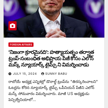
FOREIGN AFFAIRS
‘నిజంగా క్రూరమైనది’: హత్యాయత్నం తర్వాత
ట్రంప్-సంబంధిత అభిప్రాయ పేజీ కోసం ఎలోన్
మస్క్ న్యూయార్క్ టైమ్స్ ని విమర్శించాడు
JULY 15, 2024
SUNNY BABU
రాబోయే అధ్యక్ష ఎన్నికల్లో డొనాల్డ్ ట్రంప్‌ను "తిరస్కరించాలని"
ఓటర్లను కోరిన న్యూయార్క్ టైమ్స్ ఒపీనియన్ పేజీని ఎలోన్
మస్క్ సోమవారం విమర్శించారు. మాజీ US అధ్యక్షుడు
పెన్సిల్వేనియాలో…