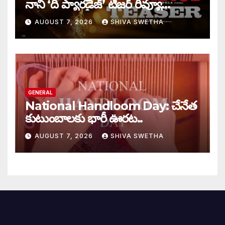
నాని ‘ది ప్యారడైజ్’ టీజర్ రివ్యూ…
AUGUST 7, 2026
SHIVA SWETHA
GENERAL
National Handloom Day: చేనేత
కుటుంబాలకు భారీ ఊరట..
AUGUST 7, 2026
SHIVA SWETHA