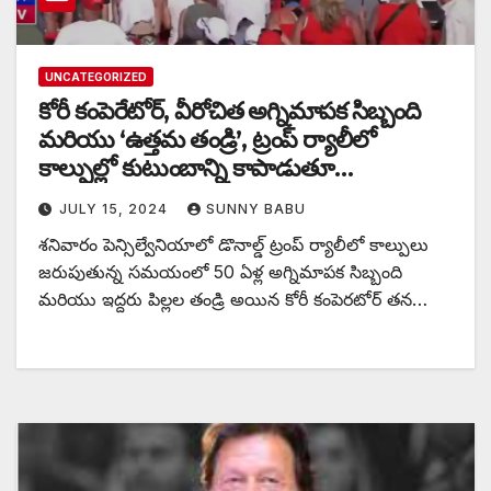
UNCATEGORIZED
కోరీ కంపెరేటోర్, వీరోచిత అగ్నిమాపక సిబ్బంది
మరియు ‘ఉత్తమ తండ్రి’, ట్రంప్ ర్యాలీలో
కాల్పుల్లో కుటుంబాన్ని కాపాడుతూ
మరణించారు
JULY 15, 2024
SUNNY BABU
శనివారం పెన్సిల్వేనియాలో డొనాల్డ్ ట్రంప్ ర్యాలీలో కాల్పులు
జరుపుతున్న సమయంలో 50 ఏళ్ల అగ్నిమాపక సిబ్బంది
మరియు ఇద్దరు పిల్లల తండ్రి అయిన కోరీ కంపెరటోర్ తన…