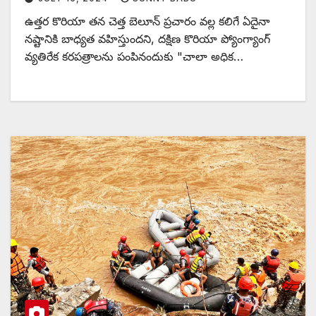
ఉత్తర కొరియా తన చెత్త బెలూన్ ప్రచారం వల్ల కలిగే ఏదైనా
నష్టానికి బాధ్యత వహిస్తుందని, దక్షిణ కొరియా ప్యోంగ్యాంగ్
వ్యతిరేక కరపత్రాలను పంపినందుకు "చాలా అధిక…