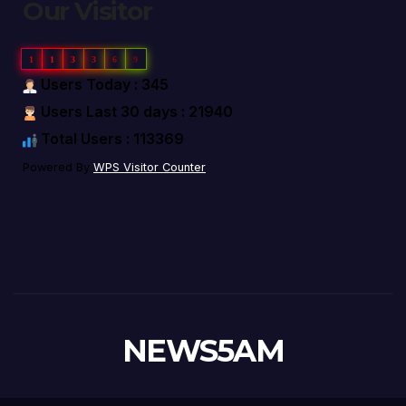
Our Visitor
1
1
3
3
6
9
Users Today : 345
Users Last 30 days : 21940
Total Users : 113369
Powered By
WPS Visitor Counter
NEWS5AM