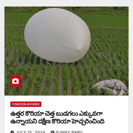
FOREIGN AFFAIRS
ఉత్తర కొరియా చెత్త బుడగలు ఎక్కువగా
ఉన్నాయని దక్షిణ కొరియా హెచ్చరించింది
JULY 15, 2024
SUNNY BABU