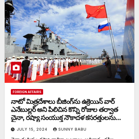
FOREIGN AFFAIRS
నాటో మిత్రదేశాలు బీజింగ్‌ను ఉక్రెయిన్ వార్
ఎనేబుల్లర్ అని పిలిచిన కొన్ని రోజుల తర్వాత
చైనా, రష్యా సంయుక్త నౌకాదళ కసరత్తులను
ప్రారంభించాయి
JULY 15, 2024
SUNNY BABU