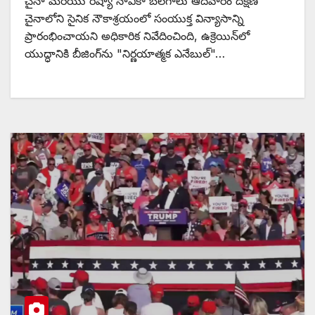
చైనా మరియు రష్యా నావికా బలగాలు ఆదివారం దక్షిణ
చైనాలోని సైనిక నౌకాశ్రయంలో సంయుక్త విన్యాసాన్ని
ప్రారంభించాయని అధికారిక నివేదించింది, ఉక్రెయిన్‌లో
యుద్ధానికి బీజింగ్‌ను "నిర్ణయాత్మక ఎనేబుల్"…