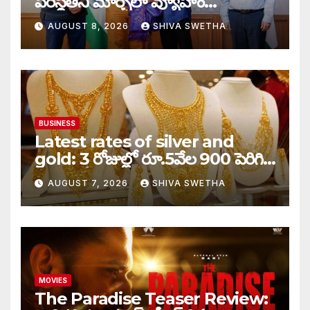
పరిస్థితిని మార్చేలా వ్యూహం…
AUGUST 8, 2026
SHIVA SWETHA
BUSINESS
Latest rates of silver and
gold: 3 రోజుల్లో రూ.5వేల 900 పెరిగిన
తులం గోల్డ్…
AUGUST 7, 2026
SHIVA SWETHA
MOVIES
The Paradise Teaser Review: