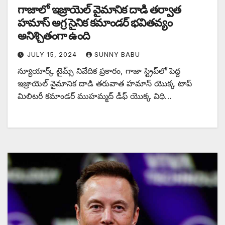
గాజాలో ఇజ్రాయెల్ వైమానిక దాడి తర్వాత
హమాస్ అగ్ర సైనిక కమాండర్ భవితవ్యం
అనిశ్చితంగా ఉంది
JULY 15, 2024
SUNNY BABU
న్యూయార్క్ టైమ్స్ నివేదిక ప్రకారం, గాజా స్ట్రిప్‌లో పెద్ద
ఇజ్రాయెల్ వైమానిక దాడి తరువాత హమాస్ యొక్క టాప్
మిలిటరీ కమాండర్ ముహమ్మద్ డీఫ్ యొక్క విధి…