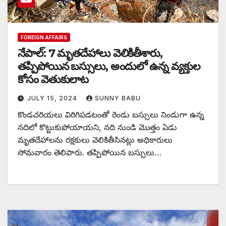
FOREIGN AFFAIRS
నేపాల్: 7 మృతదేహాలు వెలికితీశారు,
తప్పిపోయిన బస్సులు, అందులో ఉన్న వ్యక్తుల
కోసం వెతుకులాట
JULY 15, 2024
SUNNY BABU
కొండచరియలు విరిగిపడటంతో రెండు బస్సులు నిండుగా ఉన్న
నదిలో కొట్టుకుపోయాయని, నది నుండి మొత్తం ఏడు
మృతదేహాలను రక్షకులు వెలికితీసినట్లు అధికారులు
సోమవారం తెలిపారు. తప్పిపోయిన బస్సులు…