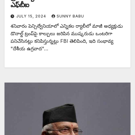
ఎఫ్‌బీఐ
JULY 15, 2024
SUNNY BABU
శనివారం పెన్సిల్వేనియాలో ఎన్నికల ర్యాలీలో మాజీ అధ్యక్షుడు
డొనాల్డ్ ట్రంప్‌పై కాల్పులు జరిపిన ముష్కరుడు ఒంటరిగా
పనిచేసినట్లు కనిపిస్తున్నట్లు FBI తెలిపింది, ఇది సంభావ్య
"దేశీయ ఉగ్రవాద"…