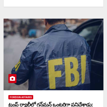
FOREIGN AFFAIRS
ట్రంప్ ర్యాలీలో గన్‌మన్ ఒంటరిగా పనిచేశాడు: