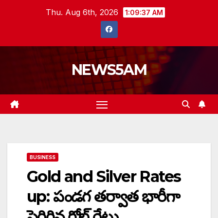
Skip
Thu. Aug 6th, 2026
1:09:38 AM
to
content
NEWS5AM
BUSINESS
Gold and Silver Rates
up: పండగ తర్వాత భారీగా
పెరిగిన గోల్డ్ రేట్లు…