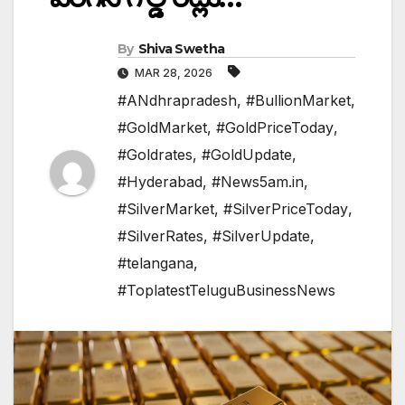
By
Shiva Swetha
MAR 28, 2026
#ANdhrapradesh
,
#BullionMarket
,
#GoldMarket
,
#GoldPriceToday
,
#Goldrates
,
#GoldUpdate
,
#Hyderabad
,
#News5am.in
,
#SilverMarket
,
#SilverPriceToday
,
#SilverRates
,
#SilverUpdate
,
#telangana
,
#ToplatestTeluguBusinessNews