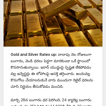
Gold and Silver Rates up:
దాదాపు నెల రోజులుగా
బంగారం, వెండి ధరలు పెద్దగా మారకుండా ఒకే స్థాయిలో
కొనసాగుతున్నాయి. ఇరాన్ యుద్ధంపై స్పష్టత లేకపోవడం
వల్ల ఇన్వెస్టర్లు ఈ లోహాలపై ఆసక్తి తగ్గించారు. అందువల్ల
కొనుగోలు చేయాలనుకునే వారు ముందుగా రిటైల్ ధరలను
చూసి నిర్ణయం తీసుకోవడం మంచిది.
మార్చి 28న బంగారం ధర పెరిగింది. 24 క్యారెట్ల బంగారం