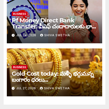
BUSINESS
Pf Money Direct Bank
Transfer: పీఎఫ్ చందాదారులకు భారీ
ఊరట…
JUL 29, 2026
SHIVA SWETHA
BUSINESS
Gold Cost today: మళ్ళీ భగ్గుమన్న
బంగారం ధరలు…
JUL 27, 2026
SHIVA SWETHA