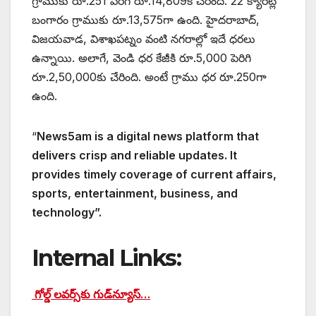
గ్రాముకు రూ.251 పెరిగి రూ.14,809కి చేరింది. 22 క్యారెట్ల
బంగారం గ్రాముకు రూ.13,575గా ఉంది. హైదరాబాద్,
విజయవాడ, విశాఖపట్నం వంటి నగరాల్లో ఇదే ధరలు
ఉన్నాయి. అలాగే, వెండి ధర కేజీకి రూ.5,000 పెరిగి
రూ.2,50,000కు చేరింది. అంటే గ్రాము ధర రూ.250గా
ఉంది.
“
News5am is a digital news platform that
delivers crisp and reliable updates. It
provides timely coverage of current affairs,
sports, entertainment, business, and
technology”.
Internal Links:
గోల్డ్ లవర్స్‌కు గుడ్‌న్యూస్…