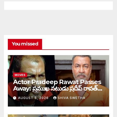
You missed
MOVIES
Actor Pradeep Rawat Passes
Away: ప్రముఖ నటుడు ప్రదీప్ రావత్
మృతి…
AUGUST 5, 2026
SHIVA SWETHA