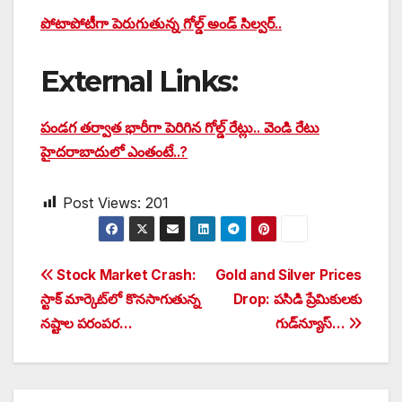
పోటాపోటీగా పెరుగుతున్న గోల్డ్ అండ్ సిల్వర్..
External Links:
పండగ తర్వాత భారీగా పెరిగిన గోల్డ్ రేట్లు.. వెండి రేటు
హైదరాబాదులో ఎంతంటే..?
Post Views:
201
Post
Stock Market Crash:
Gold and Silver Prices
స్టాక్ మార్కెట్‌లో కొనసాగుతున్న
Drop: పసిడి ప్రేమికులకు
navigation
నష్టాల పరంపర…
గుడ్‌న్యూస్‌…