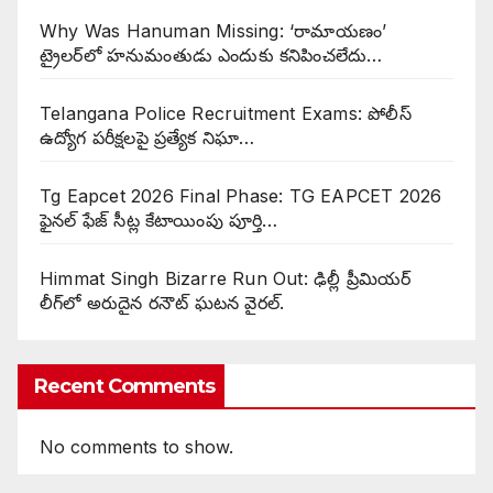
Why Was Hanuman Missing: ‘రామాయణం’
ట్రైలర్‌లో హనుమంతుడు ఎందుకు కనిపించలేదు…
Telangana Police Recruitment Exams: పోలీస్
ఉద్యోగ పరీక్షలపై ప్రత్యేక నిఘా…
Tg Eapcet 2026 Final Phase: TG EAPCET 2026
ఫైనల్ ఫేజ్ సీట్ల కేటాయింపు పూర్తి…
Himmat Singh Bizarre Run Out: ఢిల్లీ ప్రీమియర్
లీగ్‌లో అరుదైన రనౌట్ ఘటన వైరల్.
Recent Comments
No comments to show.