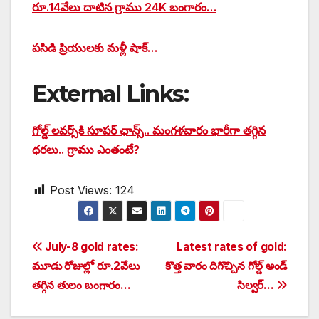
రూ.14వేలు దాటిన గ్రాము 24K బంగారం…
పసిడి ప్రియులకు మళ్లీ షాక్…
External Links:
గోల్డ్ లవర్స్‌కి సూపర్ ఛాన్స్.. మంగళవారం భారీగా తగ్గిన
ధరలు.. గ్రాము ఎంతంటే?
Post Views:
124
Post
July-8 gold rates:
Latest rates of gold:
మూడు రోజుల్లో రూ.2వేలు
కొత్త వారం దిగొచ్చిన గోల్డ్ అండ్
navigation
తగ్గిన తులం బంగారం…
సిల్వర్…