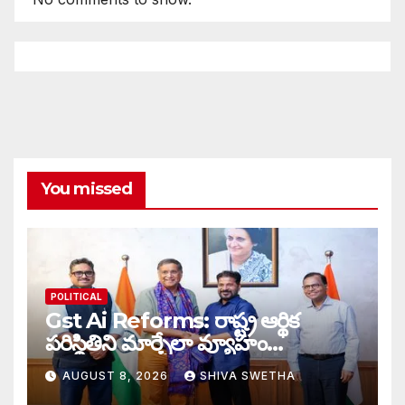
You missed
POLITICAL
Gst Ai Reforms: రాష్ట్ర ఆర్థిక
పరిస్థితిని మార్చేలా వ్యూహం…
AUGUST 8, 2026
SHIVA SWETHA