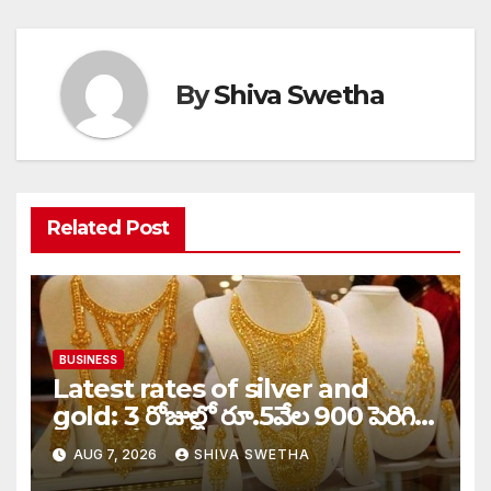
By
Shiva Swetha
Related Post
BUSINESS
Latest rates of silver and
gold: 3 రోజుల్లో రూ.5వేల 900 పెరిగిన
తులం గోల్డ్…
AUG 7, 2026
SHIVA SWETHA