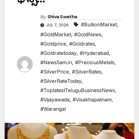
By
Shiva Swetha
#BullionMarket
,
JUL 7, 2026
#GoldMarket
,
#GoldNews
,
#Goldprice
,
#Goldrates
,
#Goldratetoday
,
#Hyderabad
,
#News5am.in
,
#PreciousMetals
,
#SilverPrice
,
#SilverRates
,
#SilverRateToday
,
#ToplatestTeluguBusinessNews
,
#Vijayawada
,
#Visakhapatnam
,
#Warangal