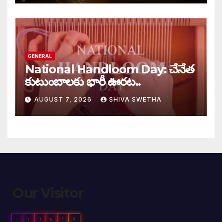
GENERAL
National Handloom Day: చేనేత
కుటుంబాలకు భారీ ఊరట..
AUGUST 7, 2026
SHIVA SWETHA
Our Visitor
1
1
3
6
7
9