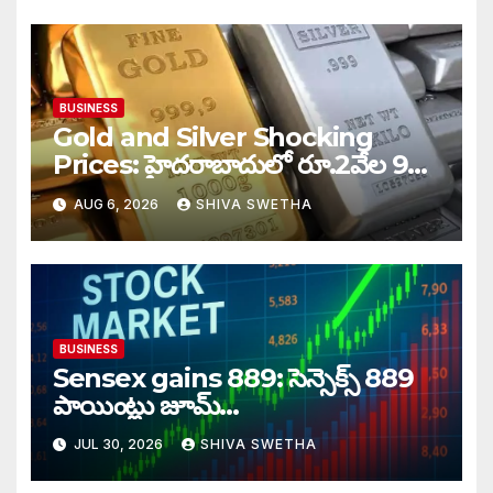
BUSINESS
Gold and Silver Shocking
Prices: హైదరాబాదులో రూ.2వేల 900
పెరిగిన తులం రేటు…
AUG 6, 2026
SHIVA SWETHA
BUSINESS
Sensex gains 889: సెన్సెక్స్ 889
పాయింట్లు జూమ్‌‌…
JUL 30, 2026
SHIVA SWETHA