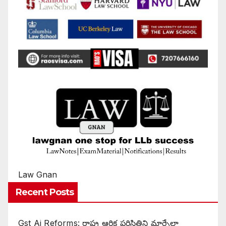
Law Gnan
Recent Posts
Gst Ai Reforms: రాష్ట్ర ఆర్థిక పరిస్థితిని మార్చేలా