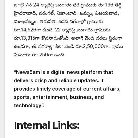
జూలై 7న 24 క్యారెట్ల బంగారం ధర గ్రాముకు రూ.136 తగ్గి
హైదరాబాద్, వరంగల్, నిజాంబాద్, ఖమ్మం, విజయవాడ,
విశాఖపట్నం, తిరుపతి, కడప నగరాల్లో గ్రాముకు
రూ.14,526గా ఉంది. 22 క్యారెట్ల బంగారం గ్రాముకు
రూ.13,315గా కొనసాగుతోంది. అలాగే వెండి ధరలు స్థిరంగా
ఉండగా, ఈ నగరాల్లో కిలో వెండి రూ.2,50,000గా, గ్రాము
సుమారు రూ.250గా ఉంది.
“
News5am is a digital news platform that
delivers crisp and reliable updates. It
provides timely coverage of current affairs,
sports, entertainment, business, and
technology”.
Internal Links: