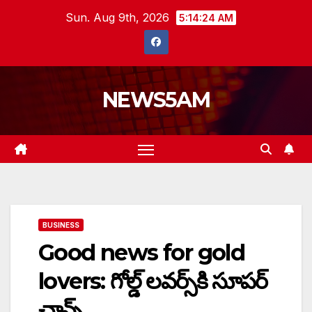
Skip
Sun. Aug 9th, 2026
5:14:25 AM
to
content
NEWS5AM
BUSINESS
Good news for gold
lovers: గోల్డ్ లవర్స్‌కి సూపర్
ఛాన్స్…