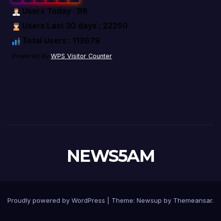
Users Today : 98
Users Last 30 days : 22250
Total Users : 113679
Powered By
WPS Visitor Counter
NEWS5AM
Proudly powered by WordPress
|
Theme: Newsup by
Themeansar
.