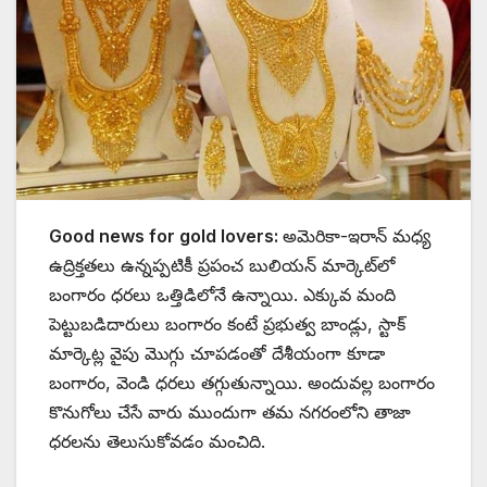
Good news for gold lovers:
అమెరికా-ఇరాన్ మధ్య
ఉద్రిక్తతలు ఉన్నప్పటికీ ప్రపంచ బులియన్ మార్కెట్‌లో
బంగారం ధరలు ఒత్తిడిలోనే ఉన్నాయి. ఎక్కువ మంది
పెట్టుబడిదారులు బంగారం కంటే ప్రభుత్వ బాండ్లు, స్టాక్
మార్కెట్ల వైపు మొగ్గు చూపడంతో దేశీయంగా కూడా
బంగారం, వెండి ధరలు తగ్గుతున్నాయి. అందువల్ల బంగారం
కొనుగోలు చేసే వారు ముందుగా తమ నగరంలోని తాజా
ధరలను తెలుసుకోవడం మంచిది.