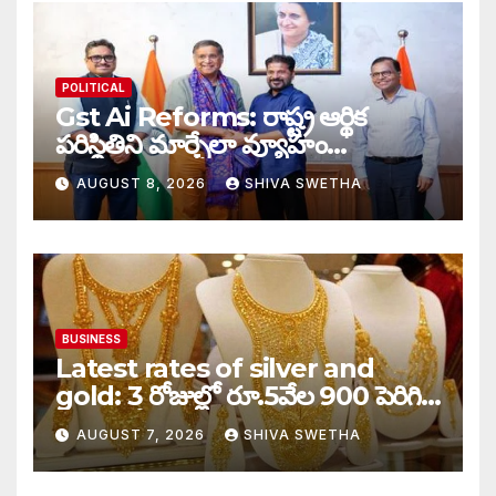
POLITICAL
Gst Ai Reforms: రాష్ట్ర ఆర్థిక
పరిస్థితిని మార్చేలా వ్యూహం…
AUGUST 8, 2026
SHIVA SWETHA
BUSINESS
Latest rates of silver and
gold: 3 రోజుల్లో రూ.5వేల 900 పెరిగిన
తులం గోల్డ్…
AUGUST 7, 2026
SHIVA SWETHA