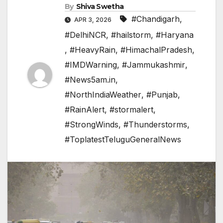
By
Shiva Swetha
#Chandigarh
,
APR 3, 2026
#DelhiNCR
,
#hailstorm
,
#Haryana
,
#HeavyRain
,
#HimachalPradesh
,
#IMDWarning
,
#Jammukashmir
,
#News5am.in
,
#NorthIndiaWeather
,
#Punjab
,
#RainAlert
,
#stormalert
,
#StrongWinds
,
#Thunderstorms
,
#ToplatestTeluguGeneralNews