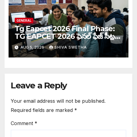
GENERAL
Tg Eapcet 2026 Final Phase:
TG EAPCET 2026 ఫైనల్ ఫేజ్ సీట్ల
కేటాయింపు పూర్తి…
AUG 5, 2026
SHIVA SWETHA
Leave a Reply
Your email address will not be published.
Required fields are marked
*
Comment
*