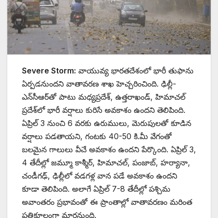
Severe Storm:
వాయువ్య భారతదేశంలో భారీ తుఫాను
ఏర్పడనుందని వాతావరణ శాఖ హెచ్చరించింది. ఢిల్లీ-
ఎన్‌సీఆర్‌తో పాటు మధ్యప్రదేశ్, ఉత్తరాఖండ్, హిమాచల్
ప్రదేశ్‌లో భారీ వర్షాలు కురిసే అవకాశం ఉందని తెలిపింది.
ఏప్రిల్ 3 నుంచి 6 వరకు ఉరుములు, మెరుపులతో కూడిన
వర్షాలు పడతాయని, గంటకు 40-50 కి.మీ వేగంతో
బలమైన గాలులు వీచే అవకాశం ఉందని పేర్కొంది. ఏప్రిల్ 3,
4 తేదీల్లో జమ్మూ కాశ్మీర్, హిమాచల్, పంజాబ్, హర్యానా,
చండీగఢ్, ఢిల్లీలో వడగళ్ల వాన పడే అవకాశం ఉందని
కూడా తెలిపింది. అలాగే ఏప్రిల్ 7-8 తేదీల్లో పశ్చిమ
అవాంతరం ప్రభావంతో ఈ ప్రాంతాల్లో వాతావరణం మరింత
ప్రతికూలంగా మారనుంది.