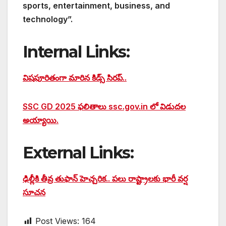
sports, entertainment, business, and
technology”.
Internal Links:
విషపూరితంగా మారిన కిడ్స్ సిరప్..
SSC GD 2025 ఫలితాలు ssc.gov.in లో విడుదల
అయ్యాయి.
External Links:
ఢిల్లీకి తీవ్ర తుఫాన్ హెచ్చరిక.. పలు రాష్ట్రాలకు భారీ వర్ష
సూచన
Post Views:
164