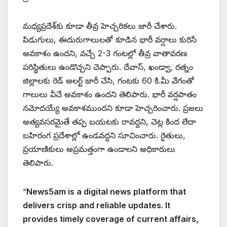
మధ్యప్రదేశ్‌కు కూడా తీవ్ర హెచ్చరికలు జారీ చేశారు.
పిడుగులు, ఈదురుగాలులతో కూడిన భారీ వర్షాలు కురిసే
అవకాశం ఉందని, వచ్చే 2-3 గంటల్లో తీవ్ర వాతావరణ
పరిస్థితులు ఉండొచ్చని చెప్పారు. దేవాస్, ఖండ్వా, రత్నం
జిల్లాలకు రెడ్ అలర్ట్ జారీ చేసి, గంటకు 60 కి.మీ వేగంతో
గాలులు వీచే అవకాశం ఉందని తెలిపారు. భారీ వర్షపాతం
నమోదయ్యే అవకాశముందని కూడా హెచ్చరించారు. ప్రజలు
అత్యవసరమైతే తప్ప బయటకు రావద్దని, చెట్ల కింద లేదా
బహిరంగ ప్రదేశాల్లో ఉండవద్దని సూచించారు. రైతులు,
ప్రయాణికులు అప్రమత్తంగా ఉండాలని అధికారులు
తెలిపారు.
“
News5am is a digital news platform that
delivers crisp and reliable updates. It
provides timely coverage of current affairs,