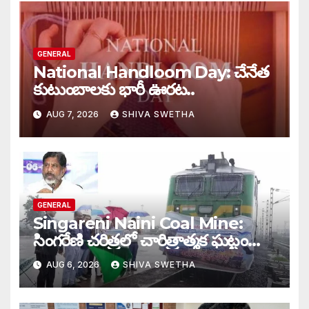
GENERAL
National Handloom Day: చేనేత
కుటుంబాలకు భారీ ఊరట..
AUG 7, 2026
SHIVA SWETHA
GENERAL
Singareni Naini Coal Mine:
సింగరేణి చరిత్రలో చారిత్రాత్మక ఘట్టం…
AUG 6, 2026
SHIVA SWETHA