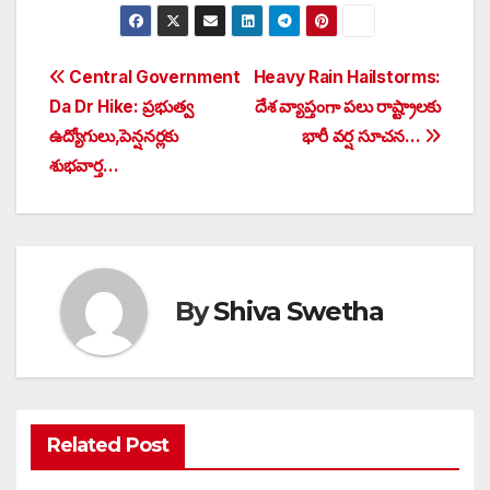
Post
Central Government
Heavy Rain Hailstorms:
Da Dr Hike: ప్రభుత్వ
దేశ వ్యాప్తంగా పలు రాష్ట్రాలకు
navigation
ఉద్యోగులు,పెన్షనర్లకు
భారీ వర్ష సూచన…
శుభవార్త…
By
Shiva Swetha
Related Post