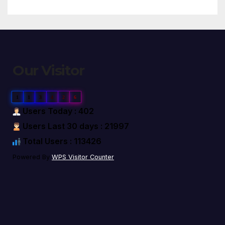
Our Visitor
1
1
3
4
2
6
Users Today : 402
Users Last 30 days : 21997
Total Users : 113426
Powered By
WPS Visitor Counter