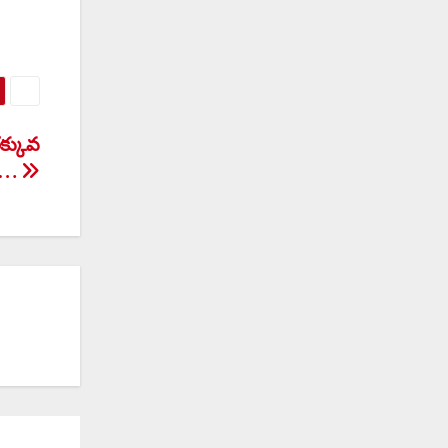
క్కువ
యం…