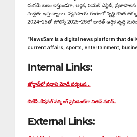
రంగమే బలం ఇస్తుండగా, ఆర్థిక, రియల్ ఎస్టేట్, ప్రజాపా
మద్దతు ఇస్తున్నాయి. వ్యవసాయ రంగంలో వృద్ధి కొంత తక్కు
2024–25తో పోలిస్తే 2025–26లో భారత్ ఆర్థిక వృద్ధి మరిం
“
News5am is a digital news platform that deli
current affairs, sports, entertainment, busin
Internal Links:
జోర్డాన్‌లో ప్రధాని మోడీ పర్యటన…
బీజేపీ నేషనల్ వర్కింగ్ ప్రెసిడెంట్‌గా నితిన్ నబిన్..
External Links: