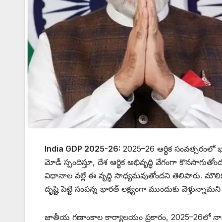
India GDP 2025-26:
2025–26 ఆర్థిక సంవత్సరంలో భారత్
మోడీ స్పందిస్తూ, దేశ ఆర్థిక అభివృద్ధి వేగంగా కొనసాగుతోం
విధానాల వల్లే ఈ వృద్ధి సాధ్యమవుతోందని తెలిపారు. మౌ
దృష్టి పెట్టి సంపన్న భారత్ లక్ష్యంగా ముందుకు వెళ్తున్నామని
జాతీయ గణాంకాల కార్యాలయం ప్రకారం, 2025–26లో నామినల