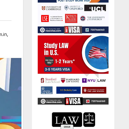
.in
,