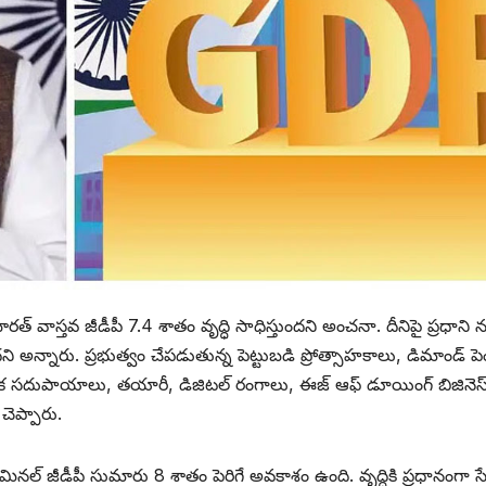
 వాస్తవ జీడీపీ 7.4 శాతం వృద్ధి సాధిస్తుందని అంచనా. దీనిపై ప్రధాని నర
దని అన్నారు. ప్రభుత్వం చేపడుతున్న పెట్టుబడి ప్రోత్సాహకాలు, డిమాండ్ పె
లిక సదుపాయాలు, తయారీ, డిజిటల్ రంగాలు, ఈజ్ ఆఫ్ డూయింగ్ బిజినెస్‌
 చెప్పారు.
్ జీడీపీ సుమారు 8 శాతం పెరిగే అవకాశం ఉంది. వృద్ధికి ప్రధానంగా 