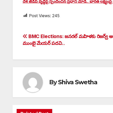
దేశ జీడీపీ వృద్ధిపై స్పందించిన ప్రధాని మోడీ.. భారత్ లక్ష్యంపై 
Post Views:
245
Post
BMC Elections: జనరల్ మహిళకు రిజర్వ్ 
ముంబై మేయర్ పదవి..
navigation
By
Shiva Swetha