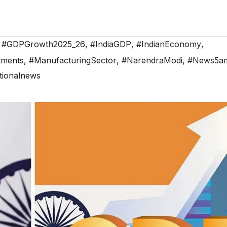
,
#GDPGrowth2025_26
,
#IndiaGDP
,
#IndianEconomy
,
tments
,
#ManufacturingSector
,
#NarendraModi
,
#News5am
tionalnews