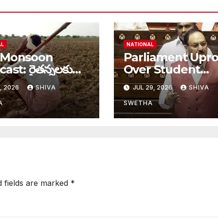
AL
NATIONAL
 Monsoon
Parliament Upro
 రైతన్నలకు
Over Student
ార్త, ఆగస్టు,
Protests: ఉద్యమాల్
, 2026
SHIVA
JUL 29, 2026
SHIVA
ంబర్‌లలో తగ్గనున్న
పాల్గొంటే పోలీసు దెబ్
లు…
సిద్ధపడాల్సిందే”…
A
SWETHA
d fields are marked
*