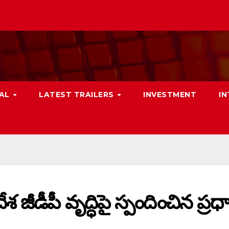
NAL
LATEST TRAILERS
INVESTMENT
I
ీడీపీ వృద్ధిపై స్పందించిన ప్రధా