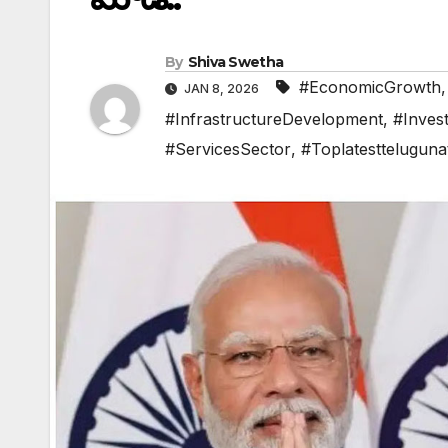
By
Shiva Swetha
#EconomicGrowth
JAN 8, 2026
#InfrastructureDevelopment
,
#Inves
#ServicesSector
,
#Toplatestteluguna