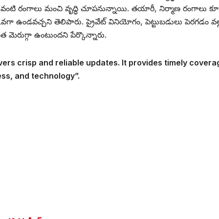
లన వంటి రంగాలు మంచి వృద్ధి చూపనున్నాయి. తయారీ, నిర్మాణ రంగాలు క
వగా ఉండవచ్చని తెలిపారు. ప్రైవేట్ వినియోగం, పెట్టుబడులు పెరగడం వల్
త మెరుగ్గా ఉంటుందని పేర్కొన్నారు.
vers crisp and reliable updates. It provides timely covera
ess, and technology”.