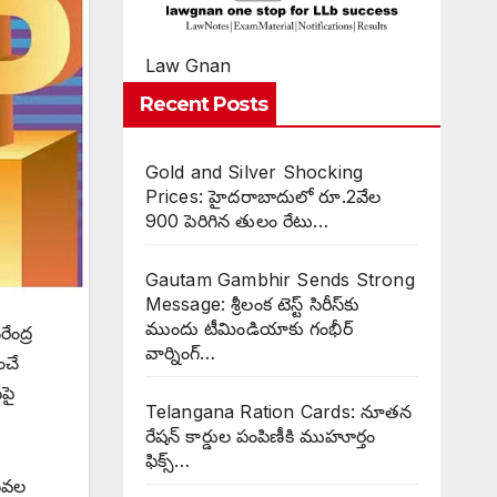
Law Gnan
Recent Posts
Gold and Silver Shocking
Prices: హైదరాబాదులో రూ.2వేల
900 పెరిగిన తులం రేటు…
Gautam Gambhir Sends Strong
Message: శ్రీలంక టెస్ట్ సిరీస్‌కు
ముందు టీమిండియాకు గంభీర్
ేంద్ర
వార్నింగ్…
ంచే
పై
Telangana Ration Cards: నూతన
రేషన్ కార్డుల పంపిణీకి ముహూర్తం
ఫిక్స్‌…
సేవల