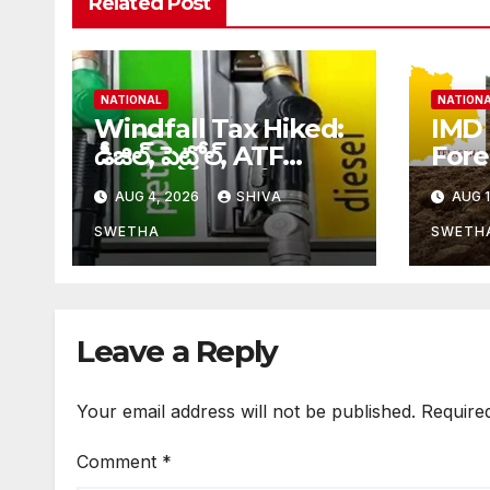
Related Post
NATIONAL
NATION
Windfall Tax Hiked:
IMD
డీజిల్, పెట్రోల్, ATF
Forecast:
ఎగుమతులపై భారీగా
చేదు వ
AUG 4, 2026
SHIVA
AUG 1
Windfall Tax పెంపు…
సెప్టె
వర్షా
SWETHA
SWETH
Leave a Reply
Your email address will not be published.
Require
Comment
*