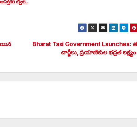
ఆసక్తికర ట్వీట్..
అయిన
Bharat Taxi Government Launches: త
చార్జీలు, ప్రయాణికుల భద్రత లక్ష్