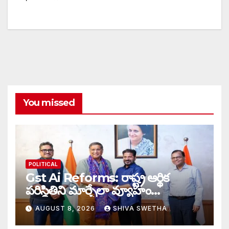
You missed
POLITICAL
Gst Ai Reforms: రాష్ట్ర ఆర్థిక
పరిస్థితిని మార్చేలా వ్యూహం…
AUGUST 8, 2026
SHIVA SWETHA