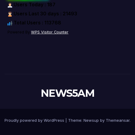
Users Today : 187
Users Last 30 days : 21493
Total Users : 113768
Powered By
WPS Visitor Counter
NEWS5AM
Proudly powered by WordPress
|
Theme: Newsup by
Themeansar
.