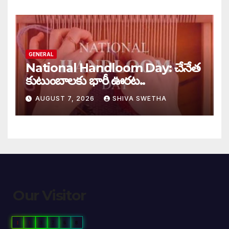
GENERAL
National Handloom Day: చేనేత
కుటుంబాలకు భారీ ఊరట..
AUGUST 7, 2026
SHIVA SWETHA
Our Visitor
1
1
3
7
6
8