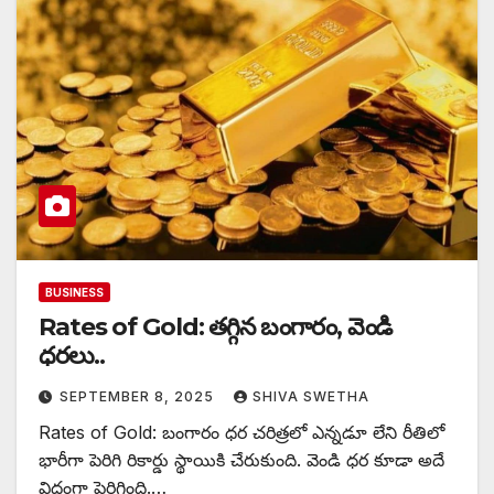
BUSINESS
Rates of Gold: తగ్గిన బంగారం, వెండి
ధరలు..
SEPTEMBER 8, 2025
SHIVA SWETHA
Rates of Gold: బంగారం ధర చరిత్రలో ఎన్నడూ లేని రీతిలో
భారీగా పెరిగి రికార్డు స్థాయికి చేరుకుంది. వెండి ధర కూడా అదే
విధంగా పెరిగింది.…