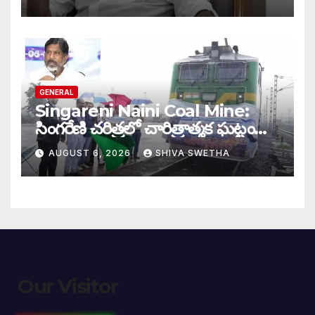
GENERAL
Singareni Naini Coal Mine:
సింగరేణి చరిత్రలో చారిత్రాత్మక ఘట్టం…
AUGUST 6, 2026
SHIVA SWETHA
Our Visitor