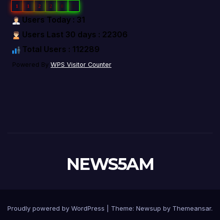
1
1
2
2
8
9
Users Today : 31
Users Last 30 days : 22306
Total Users : 112289
Powered By
WPS Visitor Counter
NEWS5AM
Proudly powered by WordPress
|
Theme: Newsup by
Themeansar
.