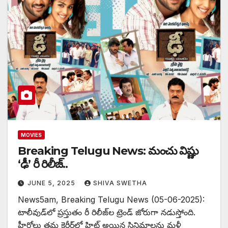
MOVIES
Breaking Telugu News: మంచు విష్ణు
‘ఢీ’ రీ రిలీజ్‌..
JUNE 5, 2025
SHIVA SWETHA
News5am, Breaking Telugu News (05-06-2025):
టాలీవుడ్‌లో ప్రస్తుతం రీ రిలీజ్‌ల ట్రెండ్ జోరుగా నడుస్తోంది.
హీరోలు తమ కెరీర్‌లో హిట్ అయిన సినిమాలను మళ్లీ