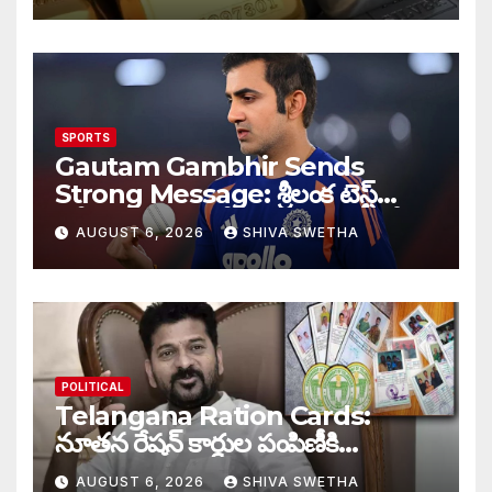
SPORTS
Gautam Gambhir Sends
Strong Message: శ్రీలంక టెస్ట్
సిరీస్‌కు ముందు టీమిండియాకు గంభీర్
AUGUST 6, 2026
SHIVA SWETHA
వార్నింగ్…
POLITICAL
Telangana Ration Cards:
నూతన రేషన్ కార్డుల పంపిణీకి
ముహూర్తం ఫిక్స్‌…
AUGUST 6, 2026
SHIVA SWETHA