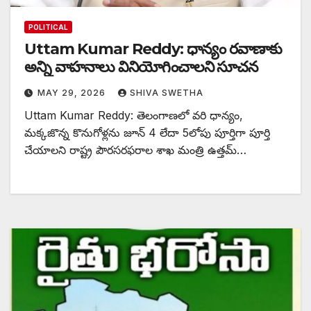
POLITICAL
Uttam Kumar Reddy: ధాన్యం రవాణాకు
అన్ని వాహనాలు వినియోగించాలని సూచన
MAY 29, 2026
SHIVA SWETHA
Uttam Kumar Reddy: తెలంగాణలో వరి ధాన్యం,
మక్కజొన్న కొనుగోళ్లను జూన్ 4 లేదా 5లోపు పూర్తిగా పూర్తి
చేయాలని రాష్ట్ర పౌరసరఫరాల శాఖ మంత్రి ఉత్తమ్…