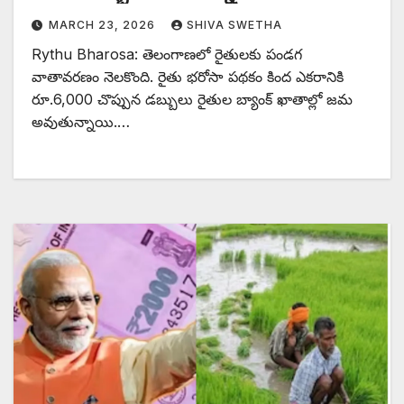
MARCH 23, 2026
SHIVA SWETHA
Rythu Bharosa: తెలంగాణలో రైతులకు పండగ
వాతావరణం నెలకొంది. రైతు భరోసా పథకం కింద ఎకరానికి
రూ.6,000 చొప్పున డబ్బులు రైతుల బ్యాంక్ ఖాతాల్లో జమ
అవుతున్నాయి.…