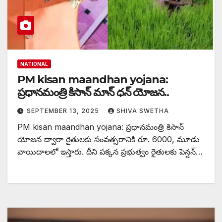
NATIONAL
PM kisan maandhan yojana:
ప్రధానమంత్రి కిసాన్ మాన్ ధన్ యోజన..
SEPTEMBER 13, 2025
SHIVA SWETHA
PM kisan maandhan yojana: ప్రధానమంత్రి కిసాన్
యోజన ద్వారా రైతులకు సంవత్సరానికి రూ. 6000, మూడు
వాయిదాలలో ఇస్తారు. దీని పక్కన ప్రభుత్వం రైతులకు పెన్షన్…