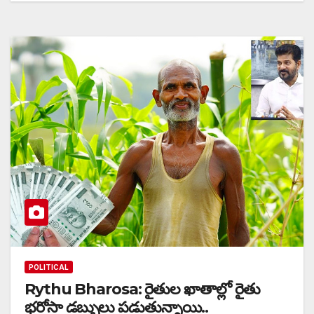
POLITICAL
Rythu Bharosa: రైతుల ఖాతాల్లో రైతు
భరోసా డబ్బులు పడుతున్నాయి..