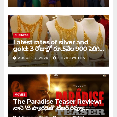
BUSINESS
Latest rates of silver and
gold: 3 రోజుల్లో రూ.5వేల 900 పెరిగిన
తులం గోల్డ్…
AUGUST 7, 2026
SHIVA SWETHA
MOVIES
The Paradise Teaser Review:
నాని ‘ది ప్యారడైజ్’ టీజర్ రివ్యూ…