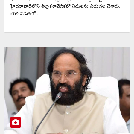
హైదరాబాద్‌లోని శిల్పకళావేదికలో నిధులను విడుదల చేశారు.
తొలి విడతలో…