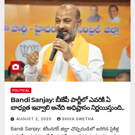
POLITICAL
Bandi Sanjay: బీజేపీ పార్టీలో ఎవరికి ఏ
బాధ్యత ఇవ్వాలి అనేది అధిష్టానం నిర్ణయిస్తుంది..
AUGUST 2, 2025
SHIVA SWETHA
Bandi Sanjay: కరీంనగర్ జిల్లా చొప్పదండిలో జరిగిన సైకిళ్ల