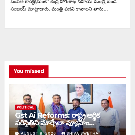
పంపిణీ కార్యక్రమంలో కేంద్ర హోంశాఖ సహాయ మంత్రి బండి
సంజయ్ మాట్లాడారు. మంత్రి పదవి కావాలని తాను…
You missed
POLITICAL
Gst Ai Reforms: రాష్ట్ర ఆర్థిక
పరిస్థితిని మార్చేలా వ్యూహం…
AUGUST 8, 2026
SHIVA SWETHA