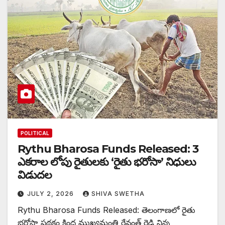
POLITICAL
Rythu Bharosa Funds Released: 3
ఎకరాల లోపు రైతులకు ‘రైతు భరోసా’ నిధులు
విడుదల
JULY 2, 2026
SHIVA SWETHA
Rythu Bharosa Funds Released: తెలంగాణలో రైతు
భరోసా పథకం కింద ముఖ్యమంత్రి రేవంత్ రెడ్డి నిన్న