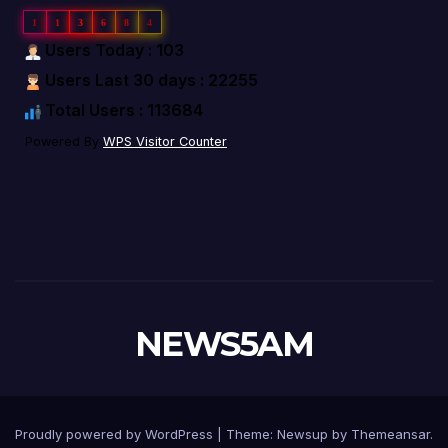
1
1
3
6
8
4
Users Today : 103
Users Last 30 days : 22255
Total Users : 113684
Powered By
WPS Visitor Counter
NEWS5AM
Proudly powered by WordPress
|
Theme: Newsup by
Themeansar
.