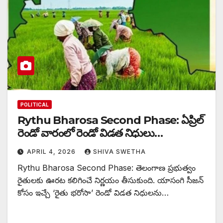
POLITICAL
Rythu Bharosa Second Phase: ఏప్రిల్
రెండో వారంలో రెండో విడత నిధులు…
APRIL 4, 2026
SHIVA SWETHA
Rythu Bharosa Second Phase: తెలంగాణ ప్రభుత్వం
రైతులకు ఊరట కలిగించే నిర్ణయం తీసుకుంది. యాసంగి సీజన్
కోసం ఇచ్చే ‘రైతు భరోసా’ రెండో విడత నిధులను…