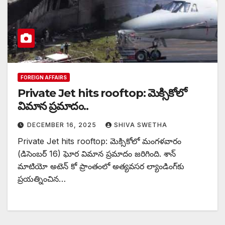
FOREIGN AFFAIRS
Private Jet hits rooftop: మెక్సికోలో
విమాన ప్రమాదం..
DECEMBER 16, 2025
SHIVA SWETHA
Private Jet hits rooftop: మెక్సికోలో మంగళవారం
(డిసెంబర్ 16) ఘోర విమాన ప్రమాదం జరిగింది. శాన్
మాటియో అటెన్ కో ప్రాంతంలో అత్యవసర ల్యాండింగ్‌కు
ప్రయత్నించిన…