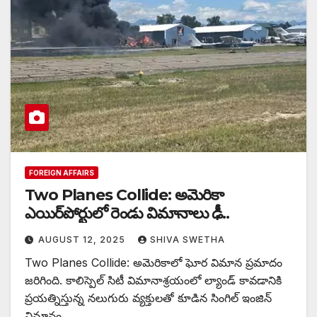
FOREIGN AFFAIRS
Two Planes Collide: అమెరికా
ఎయిర్‌పోర్టులో రెండు విమానాలు ఢీ..
AUGUST 12, 2025
SHIVA SWETHA
Two Planes Collide: అమెరికాలో ఘోర విమాన ప్రమాదం
జరిగింది. కాలిస్పెల్ సిటీ విమానాశ్రయంలో ల్యాండ్ కావడానికి
ప్రయత్నిస్తున్న నలుగురు వ్యక్తులతో కూడిన సింగిల్ ఇంజిన్
విమానం,…