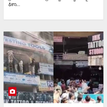
ఢీకొని…