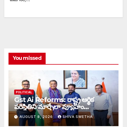
You missed
POLITICAL
Gst Ai Reforms: రాష్ట్ర ఆర్థిక
పరిస్థితిని మార్చేలా వ్యూహం…
AUGUST 8, 2026
SHIVA SWETHA