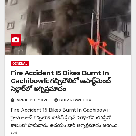
GENERAL
Fire Accident 15 Bikes Burnt In
Gachibowli: గచ్చిబౌలిలో అపార్ట్‌మెంట్
సెల్లార్‌లో అగ్నిప్రమాదం
APRIL 20, 2026
SHIVA SWETHA
Fire Accident 15 Bikes Burnt In Gachibowli:
హైదరాబాద్ గచ్చిబౌలి పోలీస్ స్టేషన్ పరిధిలోని టిఎన్జీవో
కాలనీలో సోమవారం ఉదయం భారీ అగ్నిప్రమాదం జరిగింది.
ఒక…