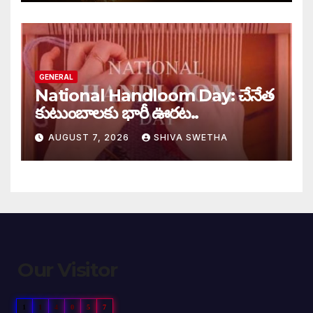
GENERAL
National Handloom Day: చేనేత
కుటుంబాలకు భారీ ఊరట..
AUGUST 7, 2026
SHIVA SWETHA
Our Visitor
1
1
4
0
5
7