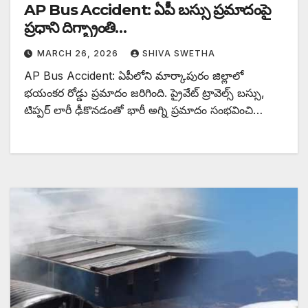
AP Bus Accident: ఏపీ బస్సు ప్రమాదంపై
ప్రధాని దిగ్భ్రాంతి…
MARCH 26, 2026
SHIVA SWETHA
AP Bus Accident: ఏపీలోని మార్కాపురం జిల్లాలో
భయంకర రోడ్డు ప్రమాదం జరిగింది. ప్రైవేట్ ట్రావెల్స్ బస్సు,
టిప్పర్ లారీ ఢీకొనడంతో భారీ అగ్ని ప్రమాదం సంభవించి…