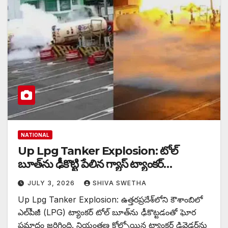
NATIONAL
Up Lpg Tanker Explosion: టోల్
బూత్‌ను ఢీకొట్టి పేలిన గ్యాస్ ట్యాంకర్…
JULY 3, 2026
SHIVA SWETHA
Up Lpg Tanker Explosion: ఉత్తరప్రదేశ్‌లోని కౌశాంబిలో
ఎల్‌పీజీ (LPG) ట్యాంకర్ టోల్ బూత్‌ను ఢీకొట్టడంతో ఘోర
ప్రమాదం జరిగింది. నియంత్రణ కోల్పోయిన ట్యాంకర్ డివైడర్‌ను