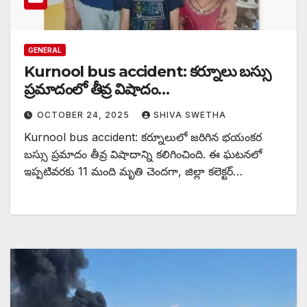
GENERAL
Kurnool bus accident: కర్నూలు బస్సు
ప్రమాదంలో తీవ్ర విషాదం…
OCTOBER 24, 2025
SHIVA SWETHA
Kurnool bus accident: కర్నూలులో జరిగిన భయంకర
బస్సు ప్రమాదం తీవ్ర విషాదాన్ని కలిగించింది. ఈ ఘటనలో
ఇప్పటివరకు 11 మంది మృతి చెందగా, జిల్లా కలెక్టర్…