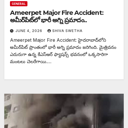
GENERAL
Ameerpet Major Fire Accident:
అమీర్‌పేట్‌లో భారీ అగ్ని ప్రమాదం..
JUNE 4, 2026
SHIVA SWETHA
Ameerpet Major Fire Accident: హైదరాబాద్‌లోని
అమీర్‌పేట్ ప్రాంతంలో భారీ అగ్ని ప్రమాదం జరిగింది. మైత్రివనం
ఎదురుగా ఉన్న కేఎస్‌ఆర్ ఫ్యాషన్స్ భవనంలో ఒక్కసారిగా
మంటలు చెలరేగాయి.…