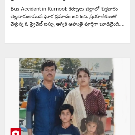
Bus Accident in Kurnool: కర్నూలు జిల్లాలో శుక్రవారం
తెల్లవారుజామున ఘోర ప్రమాదం జరిగింది. ప్రయాణికులతో
వెళ్తున్న ఓ ప్రైవేట్ బస్సు అగ్నికి ఆహుతై పూర్తిగా బూడిదైంది.…