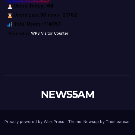
Users Today : 64
Users Last 30 days : 21782
Total Users : 114057
Powered By
WPS Visitor Counter
NEWS5AM
Proudly powered by WordPress
|
Theme: Newsup by
Themeansar
.