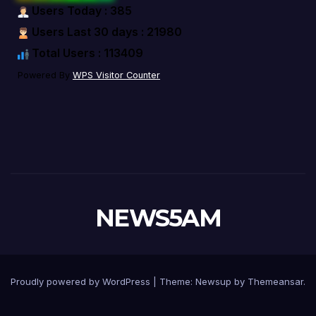
Users Today : 385
Users Last 30 days : 21980
Total Users : 113409
Powered By
WPS Visitor Counter
NEWS5AM
Proudly powered by WordPress
|
Theme: Newsup by
Themeansar
.