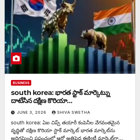
BUSINESS
south korea: భారత స్టాక్ మార్కెట్ను
దాటేసిన దక్షిణ కొరియా…
JUNE 3, 2026
SHIVA SWETHA
south korea: ఏఐ చిప్స్ తయారీ కంపెనీల వేగవంతమైన
వృద్ధితో దక్షిణ కొరియా స్టాక్ మార్కెట్ భారత మార్కెట్‌ను
అధిగమించి ప్రపంచంలో ఆరో అతిపెద్ద ఈక్విటీ మార్కెట్‌గా…