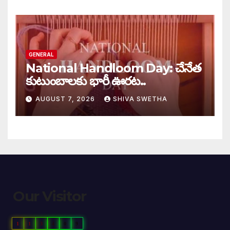
GENERAL
National Handloom Day: చేనేత
కుటుంబాలకు భారీ ఊరట..
AUGUST 7, 2026
SHIVA SWETHA
Our Visitor
1
1
3
4
0
9