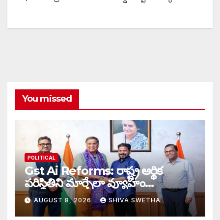
You missed
POLITICAL
Gst Ai Reforms: రాష్ట్ర ఆర్థిక
పరిస్థితిని మార్చేలా వ్యూహం…
AUGUST 8, 2026
SHIVA SWETHA