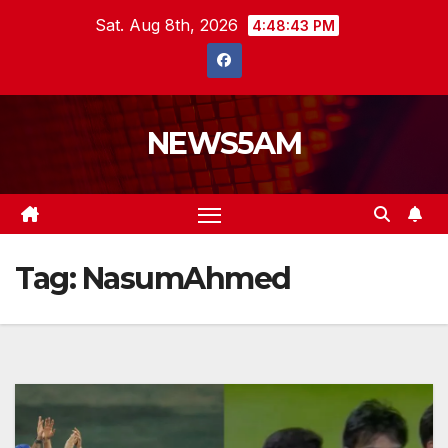
Skip
Sat. Aug 8th, 2026
4:48:44 PM
to
content
NEWS5AM
Tag:
NasumAhmed