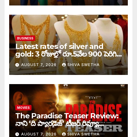
BUSINESS
Latest rates of silver and
gold: 3 రోజుల్లో రూ.5వేల 900 పెరిగిన
తులం గోల్డ్…
AUGUST 7, 2026
SHIVA SWETHA
MOVIES
The Paradise Teaser Review:
నాని ‘ది ప్యారడైజ్’ టీజర్ రివ్యూ…
AUGUST 7, 2026
SHIVA SWETHA