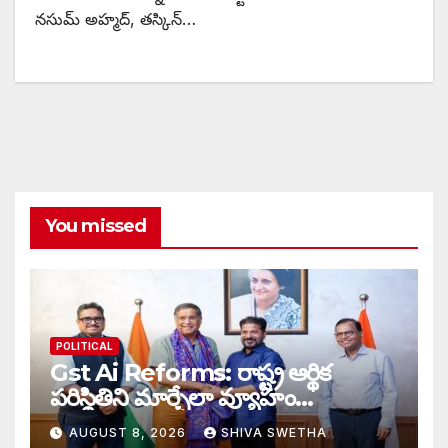
నసుమ్ అహ్మద్, తస్కిన్…
You missed
POLITICAL
Gst Ai Reforms: రాష్ట్ర ఆర్థిక
పరిస్థితిని మార్చేలా వ్యూహం…
AUGUST 8, 2026
SHIVA SWETHA