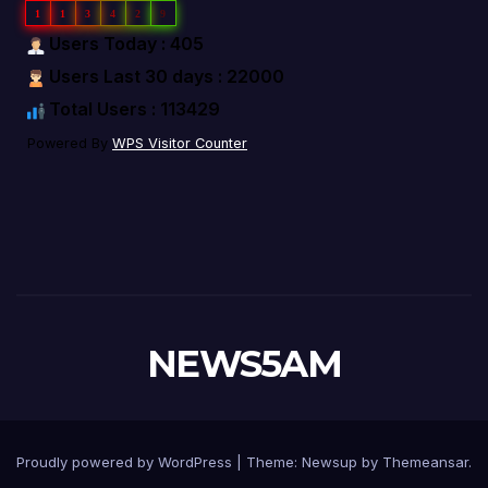
1
1
3
4
2
9
Users Today : 405
Users Last 30 days : 22000
Total Users : 113429
Powered By
WPS Visitor Counter
NEWS5AM
Proudly powered by WordPress
|
Theme: Newsup by
Themeansar
.