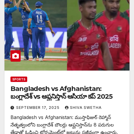
SPORTS
Bangladesh vs Afghanistan:
బంగ్లాదేశ్ vs ఆఫ్ఘనిస్తాన్ ఆసియా కప్ 2025
SEPTEMBER 17, 2025
SHIVA SWETHA
Bangladesh vs Afghanistan: ముస్తాఫిజుర్ రెహ్మాన్
నేతృత్వంలోని బంగ్లాదేశ్ బౌలర్లు ఆఫ్ఘనిస్తాన్‌ను 8 పరుగుల
తేడాతో ఓడించి టోర్నమెంట్‌లో జట్టును సజీవంగా ఉంచారు.