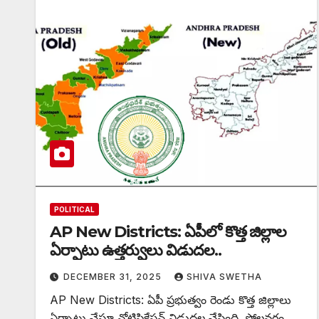
POLITICAL
AP New Districts: ఏపీలో కొత్త జిల్లాల
ఏర్పాటు ఉత్తర్వులు విడుదల..
DECEMBER 31, 2025
SHIVA SWETHA
AP New Districts: ఏపీ ప్రభుత్వం రెండు కొత్త జిల్లాలు
ఏర్పాటు చేస్తూ నోటిఫికేషన్ విడుదల చేసింది. పోలవరం