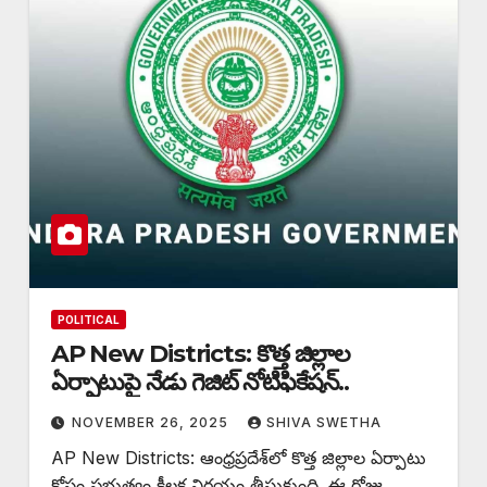
POLITICAL
AP New Districts: కొత్త జిల్లాల
ఏర్పాటుపై నేడు గెజిట్‌ నోటిఫికేషన్‌..
NOVEMBER 26, 2025
SHIVA SWETHA
AP New Districts: ఆంధ్రప్రదేశ్‌లో కొత్త జిల్లాల ఏర్పాటు
కోసం ప్రభుత్వం కీలక నిర్ణయం తీసుకుంది. ఈ రోజు