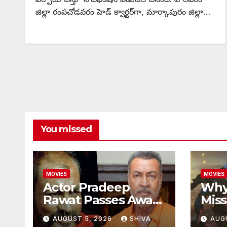
జిల్లా రంపచోడవరం హెడ్ క్వార్టర్‌గా, మార్కాపురం జిల్లా…
You missed
MOVIES
MOVIES
Actor Pradeep
Why
Rawat Passes Away:
Miss
ప్రముఖ నటుడు ప్రదీప్
ట్రై
AUGUST 5, 2026
SHIVA
AUG
రావత్ మృతి…
ఎందు