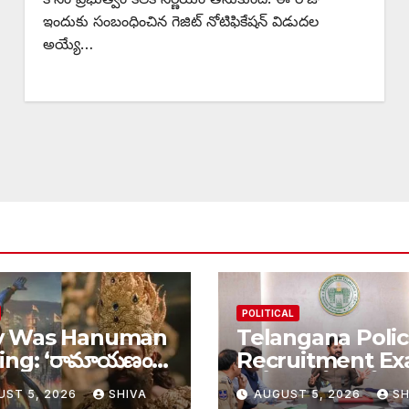
ఇందుకు సంబంధించిన గెజిట్ నోటిఫికేషన్ విడుదల
అయ్యే…
POLITICAL
 Was Hanuman
Telangana Poli
ing: ‘రామాయణం’
Recruitment Ex
లర్‌లో హనుమంతుడు
పోలీస్ ఉద్యోగ పరీక్షల
UST 5, 2026
SHIVA
AUGUST 5, 2026
SH
కు కనిపించలేదు…
ప్రత్యేక నిఘా…