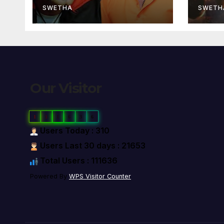
SWETHA
SWETH
Our Visitor
1
1
1
6
3
6
Users Today : 310
Users Last 30 days : 21653
Total Users : 111636
Powered By
WPS Visitor Counter