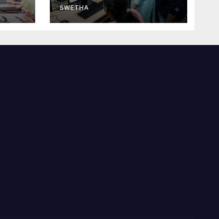
పూర్తి…
SWETHA