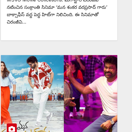
నటించిన సంక్రాంతి సినిమా ‘మన శంకర వరప్రసాద్ గారు’
బాక్సాఫీస్ వద్ద పెద్ద హిట్‌గా నిలిచింది. ఈ సినిమాతో
చిరంజీవి…