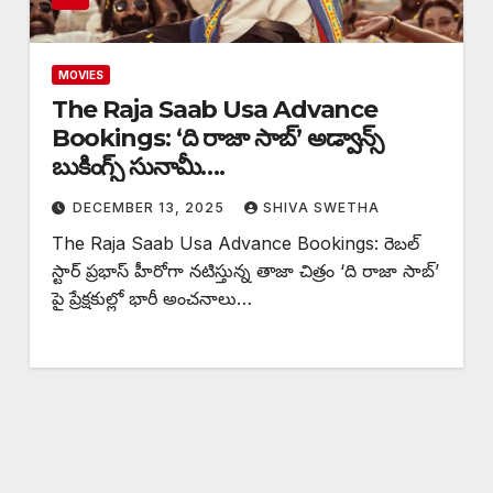
MOVIES
The Raja Saab Usa Advance
Bookings: ‘ది రాజా సాబ్’ అడ్వాన్స్
బుకింగ్స్ సునామీ….
DECEMBER 13, 2025
SHIVA SWETHA
The Raja Saab Usa Advance Bookings: రెబల్
స్టార్ ప్రభాస్ హీరోగా నటిస్తున్న తాజా చిత్రం ‘ది రాజా సాబ్’
పై ప్రేక్షకుల్లో భారీ అంచనాలు…