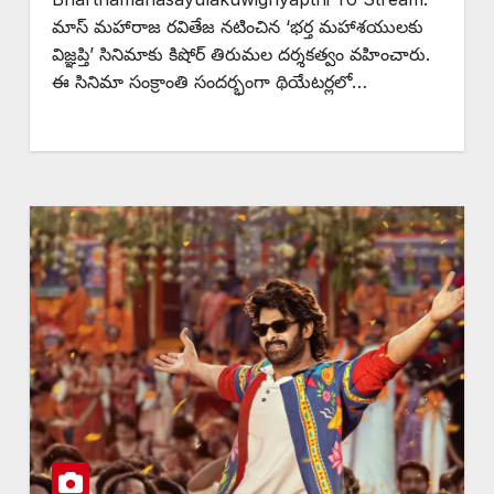
మాస్ మహారాజ రవితేజ నటించిన ‘భర్త మహాశయులకు
విజ్ఞప్తి’ సినిమాకు కిషోర్ తిరుమల దర్శకత్వం వహించారు.
ఈ సినిమా సంక్రాంతి సందర్భంగా థియేటర్లలో…