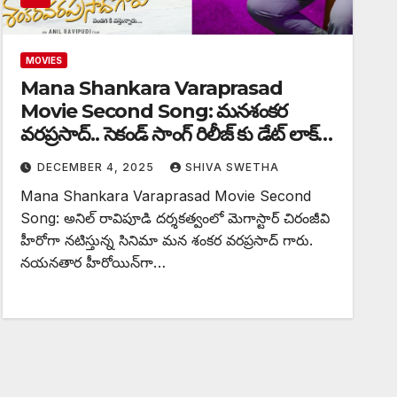
MOVIES
Mana Shankara Varaprasad
Movie Second Song: మనశంకర
వరప్రసాద్.. సెకండ్ సాంగ్ రిలీజ్ కు డేట్ లాక్…
DECEMBER 4, 2025
SHIVA SWETHA
Mana Shankara Varaprasad Movie Second
Song: అనిల్ రావిపూడి దర్శకత్వంలో మెగాస్టార్ చిరంజీవి
హీరోగా నటిస్తున్న సినిమా మన శంకర వరప్రసాద్ గారు.
నయనతార హీరోయిన్‌గా…