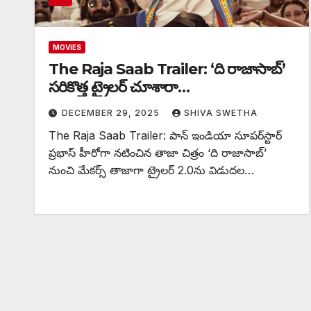
MOVIES
The Raja Saab Trailer: ‘ది రాజాసాబ్‌’
సరికొత్త ట్రైలర్ చూశారా…
DECEMBER 29, 2025
SHIVA SWETHA
The Raja Saab Trailer: పాన్ ఇండియా సూపర్‌స్టార్
ప్రభాస్ హీరోగా నటించిన తాజా చిత్రం ‘ది రాజాసాబ్’
నుంచి మేకర్స్ తాజాగా ట్రైలర్ 2.0ను విడుదల…