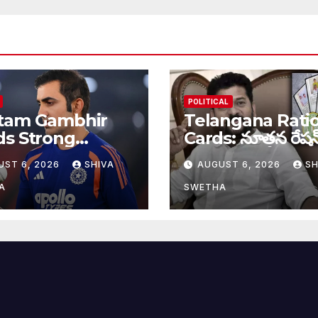
POLITICAL
tam Gambhir
Telangana Rati
ds Strong
Cards: నూతన రేషన
ge: శ్రీలంక టెస్ట్
కార్డుల పంపిణీకి ము
UST 6, 2026
SHIVA
AUGUST 6, 2026
SH
్‌కు ముందు
ఫిక్స్‌…
ండియాకు గంభీర్
A
SWETHA
ింగ్…