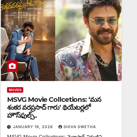
MOVIES
MSVG Movie Collcetions: ‘మన
శంకర వరప్రసాద్ గారు’ థియేటర్లలో
హౌస్‌ఫుల్స్..
JANUARY 16, 2026
SHIVA SWETHA
MSVG Movie Collcetions: మెగాస్టార్ చిరంజీవి