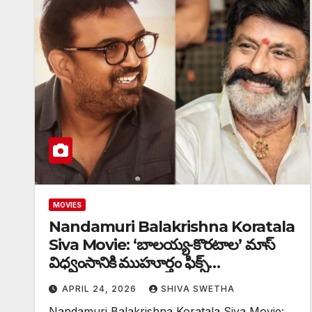
MOVIES
Nandamuri Balakrishna Koratala
Siva Movie: ‘బాలయ్య-కొరటాల’ మాస్
విధ్వంసానికి ముహూర్తం ఫిక్స్…
APRIL 24, 2026
SHIVA SWETHA
Nandamuri Balakrishna Koratala Siva Movie: