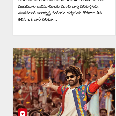
నందమూరి అభిమానులకు మంచి వార్త వినిపిస్తోంది.
నందమూరి బాలకృష్ణ మరియు దర్శకుడు కొరటాల శివ
కలిసి ఒక భారీ సినిమా…