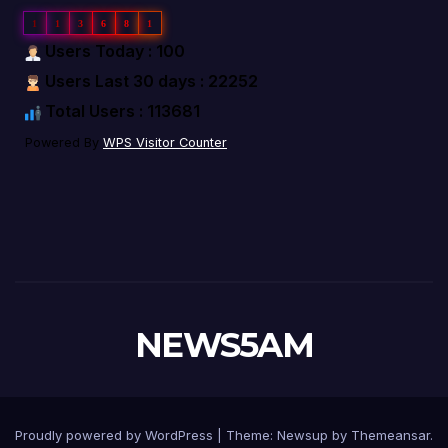
1
1
3
6
8
1
Users Today : 100
Users Last 30 days : 22252
Total Users : 113681
Powered By
WPS Visitor Counter
NEWS5AM
Proudly powered by WordPress
|
Theme: Newsup by
Themeansar
.