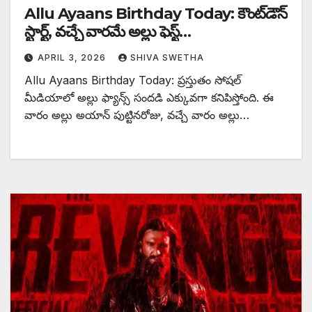
Allu Ayaans Birthday Today: కౌంట్‌డౌన్
స్టార్ట్, వచ్చే వారమే అల్లు ఫెస్ట్…
APRIL 3, 2026
SHIVA SWETHA
Allu Ayaans Birthday Today: ప్రస్తుతం సోషల్
మీడియాలో అల్లు ఫ్యాన్స్ సందడి ఎక్కువగా కనిపిస్తోంది. ఈ
వారం అల్లు అయాన్ పుట్టినరోజు, వచ్చే వారం అల్లు…