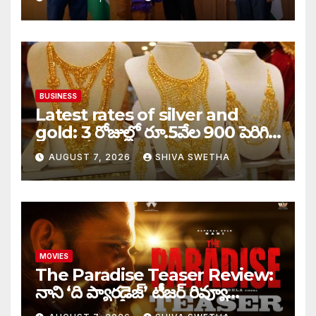
BUSINESS
Latest rates of silver and
gold: 3 రోజుల్లో రూ.5వేల 900 పెరిగిన
తులం గోల్డ్…
AUGUST 7, 2026
SHIVA SWETHA
MOVIES
The Paradise Teaser Review:
నాని ‘ది ప్యారడైజ్’ టీజర్ రివ్యూ…