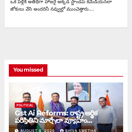
ఒక పెళ్లికి అతిథిగా హాజరై అక్కడ స్టాండప్ కమెడియన్‌లా
జోకులు వేసి అందరినీ నవ్వుల్లో ముంచెత్తారు.…
You missed
POLITICAL
Gst Ai Reforms: రాష్ట్ర ఆర్థిక
పరిస్థితిని మార్చేలా వ్యూహం…
AUGUST 8, 2026
SHIVA SWETHA