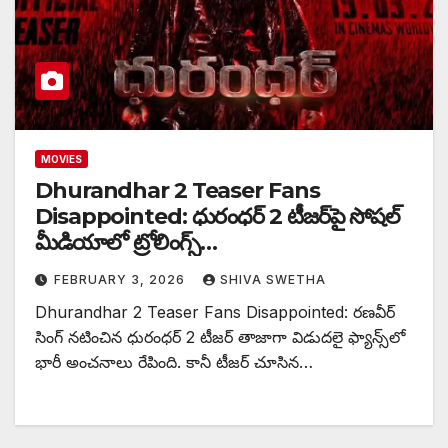
MOVIES
Dhurandhar 2 Teaser Fans
Disappointed: ధురంధర్ 2 టీజర్‌పై సోషల్
మీడియాలో ట్రోలింగ్స్…
FEBRUARY 3, 2026
SHIVA SWETHA
Dhurandhar 2 Teaser Fans Disappointed: రణవీర్
సింగ్ నటించిన ధురంధర్ 2 టీజర్ తాజాగా విడుదలై ఫ్యాన్స్‌లో
భారీ అంచనాలు రేపింది. కానీ టీజర్ చూసిన…