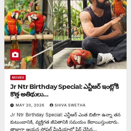
MOVIES
Jr Ntr Birthday Special: ఎన్టీఆర్ ఇంట్లోకి
కొత్త అతిథులు…
MAY 20, 2026
SHIVA SWETHA
Jr Ntr Birthday Special: ఎన్టీఆర్ ఎంత బిజీగా ఉన్నా తన
కుటుంబానికి, వ్యక్తిగత జీవితానికి సమయం కేటాయిస్తుంటారు.
తాజాగా ఆయన సోషల్ మీడియాలో షేర్ చేసిన…