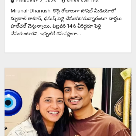
FEBRUARY 2, 2026
SHIVA SWETHA
Mrunal-Dhanush: కొద్ది రోజులుగా సోషల్ మీడియాలో
మృణాల్ ఠాకూర్, ధనుష్ పెళ్లి చేసుకోబోతున్నారంటూ వార్తలు
హల్‌చల్ చేస్తున్నాయి. ఫిబ్రవరి 14న వీరిద్దరూ పెళ్లి
చేసుకుంటారని, ఇప్పటికే రహస్యంగా…