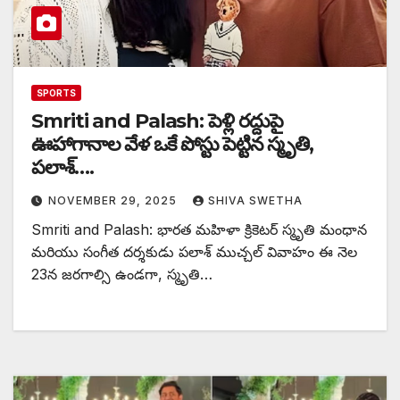
SPORTS
Smriti and Palash: పెళ్లి రద్దుపై
ఊహాగానాల వేళ ఒకే పోస్టు పెట్టిన స్మృతి,
పలాశ్….
NOVEMBER 29, 2025
SHIVA SWETHA
Smriti and Palash: భారత మహిళా క్రికెటర్ స్మృతి మంధాన
మరియు సంగీత దర్శకుడు పలాశ్ ముచ్చల్ వివాహం ఈ నెల
23న జరగాల్సి ఉండగా, స్మృతి…