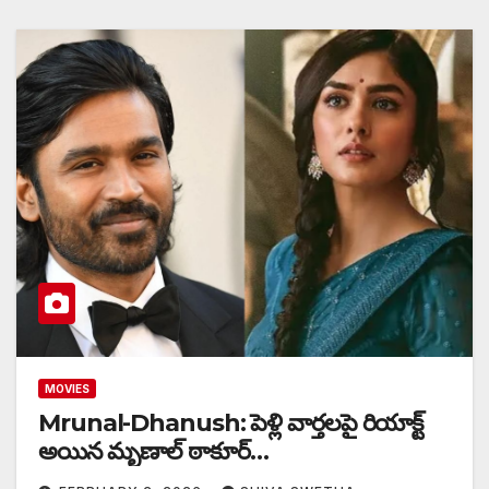
MOVIES
Mrunal-Dhanush: పెళ్లి వార్తలపై రియాక్ట్
అయిన మృణాల్ ఠాకూర్…