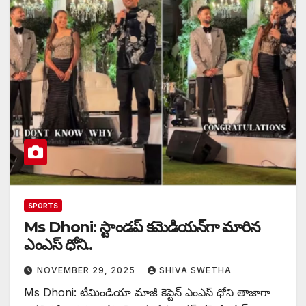
SPORTS
Ms Dhoni: స్టాండప్ కమెడియన్‌గా మారిన
ఎంఎస్ ధోని..
NOVEMBER 29, 2025
SHIVA SWETHA
Ms Dhoni: టీమిండియా మాజీ కెప్టెన్ ఎంఎస్ ధోని తాజాగా