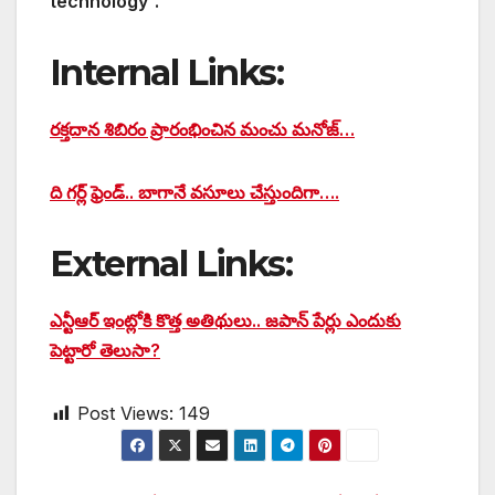
technology”.
Internal Links:
రక్తదాన శిబిరం ప్రారంభించిన మంచు మనోజ్…
ది గర్ల్ ఫ్రెండ్.. బాగానే వసూలు చేస్తుందిగా….
External Links:
ఎన్టీఆర్ ఇంట్లోకి కొత్త అతిథులు.. జపాన్ పేర్లు ఎందుకు
పెట్టారో తెలుసా?
Post Views:
149