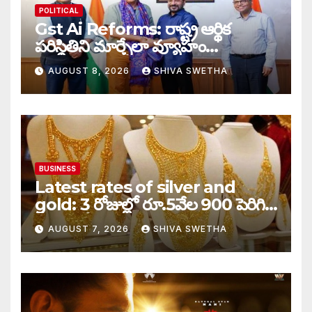
POLITICAL
Gst Ai Reforms: రాష్ట్ర ఆర్థిక
పరిస్థితిని మార్చేలా వ్యూహం…
AUGUST 8, 2026
SHIVA SWETHA
BUSINESS
Latest rates of silver and
gold: 3 రోజుల్లో రూ.5వేల 900 పెరిగిన
తులం గోల్డ్…
AUGUST 7, 2026
SHIVA SWETHA