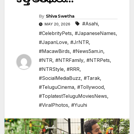
By
Shiva Swetha
#Asahi
,
MAY 20, 2026
#CelebrityPets
,
#JapaneseNames
,
#JapanLove
,
#JrNTR
,
#MacawBirds
,
#News5am.in
,
#NTR
,
#NTRFamily
,
#NTRPets
,
#NTRStyle
,
#RRR
,
#SocialMediaBuzz
,
#Tarak
,
#TeluguCinema
,
#Tollywood
,
#ToplatestTeluguMoviesNews
,
#ViralPhotos
,
#Yuuhi