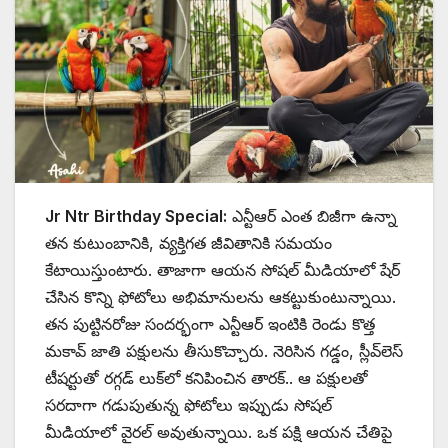
Jr Ntr Birthday Special:
ఎన్టీఆర్ ఎంత బిజీగా ఉన్నా
తన కుటుంబానికి, వ్యక్తిగత జీవితానికి సమయం
కేటాయిస్తుంటారు. తాజాగా ఆయన సోషల్ మీడియాలో షేర్
చేసిన కొన్ని ఫోటోలు అభిమానులను ఆకట్టుకుంటున్నాయి.
తన పుట్టినరోజు సందర్భంగా ఎన్టీఆర్ ఇంటికి రెండు కొత్త
మకావ్ జాతి పక్షులను తీసుకొచ్చారు. నెరిసిన గడ్డం, స్లీవ్‌లెస్
టీషర్టుతో రగ్గడ్ లుక్‌లో కనిపించిన తారక్.. ఆ పక్షులతో
సరదాగా గడుపుతున్న ఫోటోలు ఇప్పుడు సోషల్
మీడియాలో వైరల్ అవుతున్నాయి. ఒక పక్షి ఆయన చేతిపై