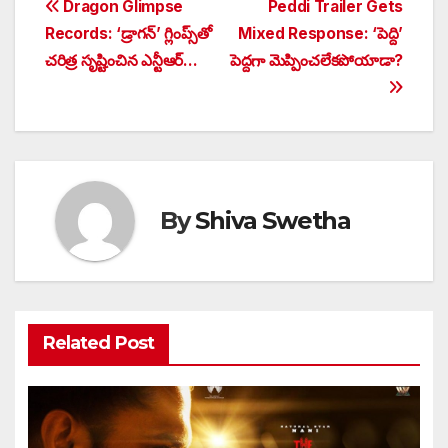
Post
Dragon Glimpse
Peddi Trailer Gets
Records: ‘డ్రాగన్’ గ్లింప్స్‌తో
Mixed Response: ‘పెద్ది’
navigation
చరిత్ర సృష్టించిన ఎన్టీఆర్…
పెద్దగా మెప్పించలేకపోయాడా?
By
Shiva Swetha
Related Post