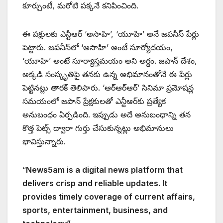
కూర్చుంటే, మరోటి పక్కనే కనిపించింది.
ఈ పక్షులకు ఎన్టీఆర్ ‘అసాహి’, ‘యూహి’ అనే జపనీస్ పేర్లు
పెట్టారు. జపనీస్‌లో ‘అసాహి’ అంటే సూర్యోదయం,
‘యూహి’ అంటే సూర్యాస్తమయం అని అర్థం. జపాన్ దేశం,
అక్కడి సంస్కృతిపై తనకు ఉన్న అభిమానంతోనే ఈ పేర్లు
పెట్టినట్లు తారక్ తెలిపారు. ‘ఆర్ఆర్ఆర్’ సినిమా ప్రమోషన్ల
సమయంలో జపాన్ ప్రేక్షకులతో ఎన్టీఆర్‌కు ప్రత్యేక
అనుబంధం ఏర్పడింది. ఇప్పుడు అదే అనుబంధాన్ని తన
కొత్త పెట్స్ ద్వారా గుర్తు చేసుకున్నట్లు అభిమానులు
భావిస్తున్నారు.
“
News5am is a digital news platform that
delivers crisp and reliable updates. It
provides timely coverage of current affairs,
sports, entertainment, business, and