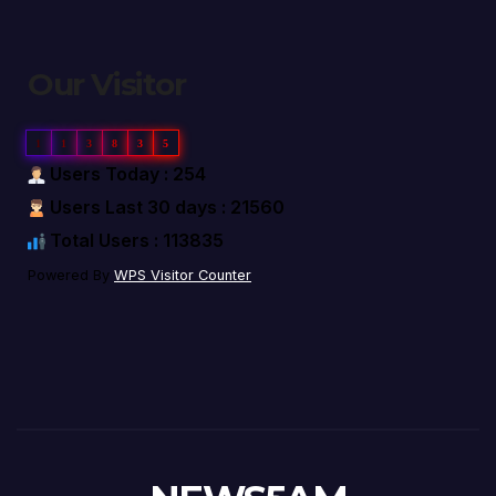
Our Visitor
1
1
3
8
3
5
Users Today : 254
Users Last 30 days : 21560
Total Users : 113835
Powered By
WPS Visitor Counter