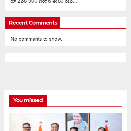
రూ.2వేల 900 పెరిగిన తులం రేటు…
Recent Comments
No comments to show.
You missed