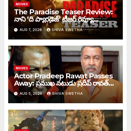
MOVIES
The Paradise Teaser Review:
నాని ‘ది ప్యారడైజ్’ టీజర్ రివ్యూ…
AUG 7, 2026
SHIVA SWETHA
MOVIES
Actor Pradeep Rawat Passes
Away: ప్రముఖ నటుడు ప్రదీప్ రావత్
మృతి…
AUG 5, 2026
SHIVA SWETHA