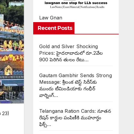
Law Gnan
Recent Posts
Gold and Silver Shocking
Prices: హైదరాబాదులో రూ.2వేల
900 పెరిగిన తులం రేటు…
Gautam Gambhir Sends Strong
Message: శ్రీలంక టెస్ట్ సిరీస్‌కు
ముందు టీమిండియాకు గంభీర్
వార్నింగ్…
Telangana Ration Cards: నూతన
ి 23)
రేషన్ కార్డుల పంపిణీకి ముహూర్తం
ఫిక్స్‌…