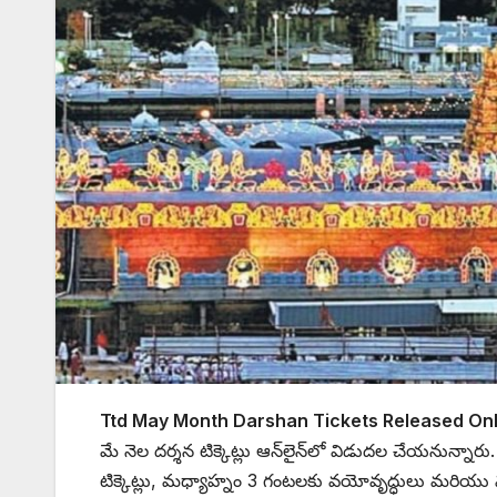
Ttd May Month Darshan Tickets Released Onl
మే నెల దర్శన టిక్కెట్లు ఆన్‌లైన్‌లో విడుదల చేయనున్నారు
టిక్కెట్లు, మధ్యాహ్నం 3 గంటలకు వయోవృద్ధులు మరియు