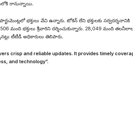
ులోకి రానున్నాయి.
ర్టుమెంట్లలో భక్తులు వేచి ఉన్నారు. టోకెన్ లేని భక్తులకు సర్వదర్శనానికి
 మంది భక్తులు శ్రీవారిని దర్శించుకున్నారు. 28,049 మంది తలనీలా
ట్లు టీటీడీ అధికారులు తెలిపారు.
vers crisp and reliable updates. It provides timely covera
ess, and technology”.