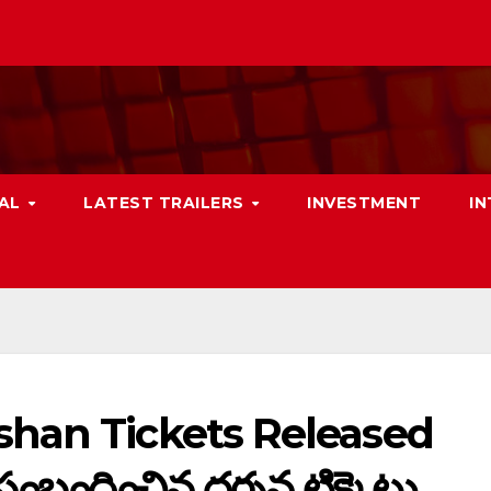
NAL
LATEST TRAILERS
INVESTMENT
I
han Tickets Released
ంబంధించిన దర్శన టిక్కెట్లు