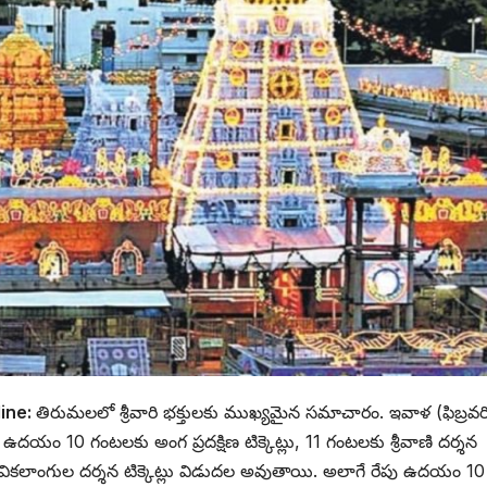
ine:
తిరుమలలో శ్రీవారి భక్తులకు ముఖ్యమైన సమాచారం. ఇవాళ (ఫిబ్రవర
. ఉదయం 10 గంటలకు అంగ ప్రదక్షిణ టిక్కెట్లు, 11 గంటలకు శ్రీవాణి దర్శన
 వికలాంగుల దర్శన టిక్కెట్లు విడుదల అవుతాయి. అలాగే రేపు ఉదయం 10