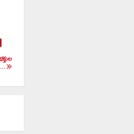
క్తుల
దీ…