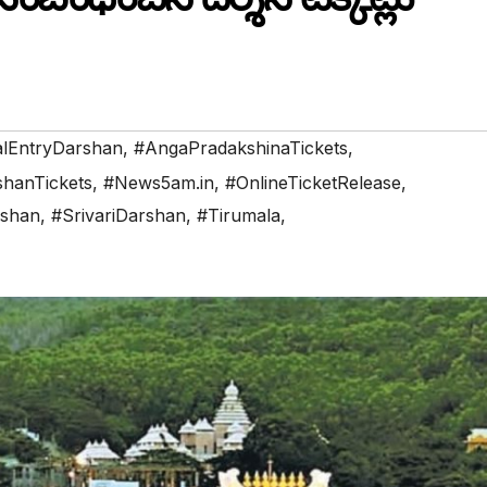
lEntryDarshan
,
#AngaPradakshinaTickets
,
hanTickets
,
#News5am.in
,
#OnlineTicketRelease
,
rshan
,
#SrivariDarshan
,
#Tirumala
,