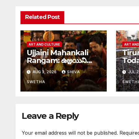
Related Post
ART AND CULTURE
ART AND
Ujjaini Mahankali
Tiru
Rangam: ఉజ్జయిని
Today
మహంకాళి ఆలయంలో
రద్దీ
AUG 3, 2026
SHIVA
JUL 2
సంప్రదాయ రంగం
తిర
కార్యక్రమం
SWETHA
SWETH
Leave a Reply
Your email address will not be published.
Require