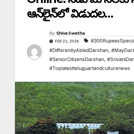
ఆన్⁬లైన్⁬లో విడుదల…
By
Shiva Swetha
#300RupeesSpecia
FEB 23, 2026
#DifferentlyAbledDarshan
,
#MayDars
#SeniorCitizensDarshan
,
#SrivaniDa
#Toplatestteluguartandculturenews