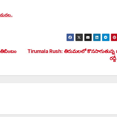
 విడుదల..
రతిబింబం
Tirumala Rush: తిరుమలలో కొనసాగుతున్న భ
రద్