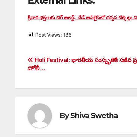
External Links:
శ్రీవారి భక్తులకు బిగ్ అలర్ట్.. నేడే ఆన్⁭లైన్⁭లో దర్శన టిక్కెట్లు
Post Views:
186
Post
Holi Festival: భారతీయ సంస్కృతికి సజీవ ప్
హోలీ…
navigation
By
Shiva Swetha