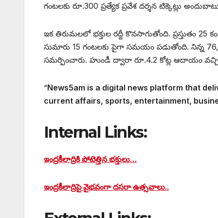
గంటలకు రూ.300 ప్రత్యేక ప్రవేశ దర్శన టిక్కెట్లు అందుబాట
ఇక తిరుమలలో భక్తుల రద్దీ కొనసాగుతోంది. ప్రస్తుతం 25 కంపా
సుమారు 15 గంటలకు పైగా సమయం పడుతోంది. నిన్న 76,506
సమర్పించారు. హుండీ ద్వారా రూ.4.2 కోట్ల ఆదాయం వచ్చిన
“
News5am is a digital news platform that deli
current affairs, sports, entertainment, busin
Internal Links:
ఇంద్రకీలాద్రికి పోటెత్తిన భక్తులు…
ఇంద్రకీలాద్రిపై వైభవంగా దసరా ఉత్సవాలు..