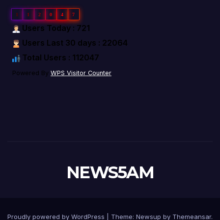
1
1
2
0
4
7
Users Today : 721
Users Last 30 days : 22064
Total Users : 112047
Powered By
WPS Visitor Counter
NEWS5AM
Proudly powered by WordPress
|
Theme: Newsup by
Themeansar
.