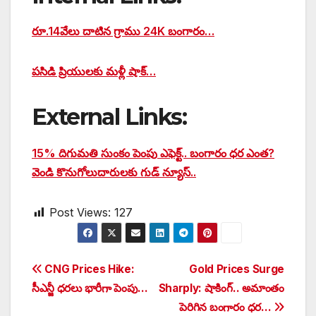
రూ.14వేలు దాటిన గ్రాము 24K బంగారం…
పసిడి ప్రియులకు మళ్లీ షాక్…
External Links:
15% దిగుమతి సుంకం పెంపు ఎఫెక్ట్.. బంగారం ధర ఎంత?
వెండి కొనుగోలుదారులకు గుడ్ న్యూస్..
Post Views:
127
Post
CNG Prices Hike:
Gold Prices Surge
సీఎన్జీ ధరలు భారీగా పెంపు…
Sharply: షాకింగ్‌.. అమాంతం
navigation
పెరిగిన బంగారం ధర…