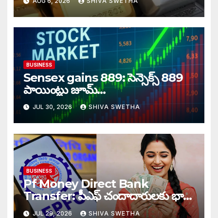
AUG 6, 2026
SHIVA SWETHA
BUSINESS
Sensex gains 889: సెన్సెక్స్ 889
పాయింట్లు జూమ్‌‌…
JUL 30, 2026
SHIVA SWETHA
BUSINESS
Pf Money Direct Bank
Transfer: పీఎఫ్ చందాదారులకు భారీ
ఊరట…
JUL 29, 2026
SHIVA SWETHA