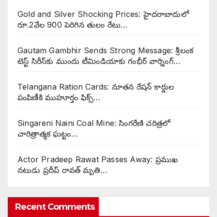
Gold and Silver Shocking Prices: హైదరాబాదులో
రూ.2వేల 900 పెరిగిన తులం రేటు…
Gautam Gambhir Sends Strong Message: శ్రీలంక
టెస్ట్ సిరీస్‌కు ముందు టీమిండియాకు గంభీర్ వార్నింగ్…
Telangana Ration Cards: నూతన రేషన్ కార్డుల
పంపిణీకి ముహూర్తం ఫిక్స్‌…
Singareni Naini Coal Mine: సింగరేణి చరిత్రలో
చారిత్రాత్మక ఘట్టం…
Actor Pradeep Rawat Passes Away: ప్రముఖ
నటుడు ప్రదీప్ రావత్ మృతి…
Recent Comments