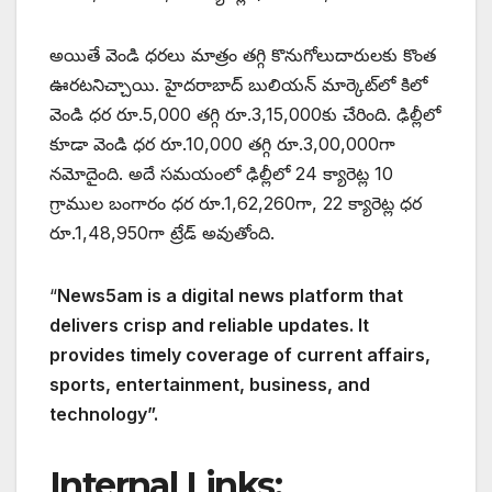
అయితే వెండి ధరలు మాత్రం తగ్గి కొనుగోలుదారులకు కొంత
ఊరటనిచ్చాయి. హైదరాబాద్ బులియన్ మార్కెట్‌లో కిలో
వెండి ధర రూ.5,000 తగ్గి రూ.3,15,000కు చేరింది. ఢిల్లీలో
కూడా వెండి ధర రూ.10,000 తగ్గి రూ.3,00,000గా
నమోదైంది. అదే సమయంలో ఢిల్లీలో 24 క్యారెట్ల 10
గ్రాముల బంగారం ధర రూ.1,62,260గా, 22 క్యారెట్ల ధర
రూ.1,48,950గా ట్రేడ్ అవుతోంది.
“
News5am is a digital news platform that
delivers crisp and reliable updates. It
provides timely coverage of current affairs,
sports, entertainment, business, and
technology”.
Internal Links: