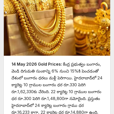
14 May 2026 Gold Prices:
కేంద్ర ప్రభుత్వం బంగారం,
వెండి దిగుమతి సుంకాన్ని 6% నుంచి 15%కి పెంచడంతో
దేశంలో బంగారం ధరలు మళ్లీ పెరిగాయి. హైదరాబాద్‌లో 24
క్యారెట్ల 10 గ్రాముల బంగారం ధర రూ.330 పెరిగి
రూ.1,62,330కు చేరింది. 22 క్యారెట్ల 10 గ్రాముల బంగారం
ధర రూ.300 పెరిగి రూ.1,48,800గా నమోదైంది. ప్రస్తుతం
హైదరాబాద్‌లో 24 క్యారెట్ల బంగారం గ్రాము ధర
రూ.16,233 కాగా, 22 క్యారెట్ల ధర రూ.14,880గా ఉంది.