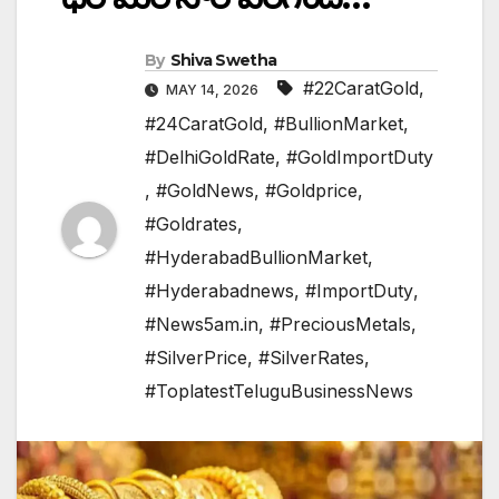
By
Shiva Swetha
#22CaratGold
,
MAY 14, 2026
#24CaratGold
,
#BullionMarket
,
#DelhiGoldRate
,
#GoldImportDuty
,
#GoldNews
,
#Goldprice
,
#Goldrates
,
#HyderabadBullionMarket
,
#Hyderabadnews
,
#ImportDuty
,
#News5am.in
,
#PreciousMetals
,
#SilverPrice
,
#SilverRates
,
#ToplatestTeluguBusinessNews