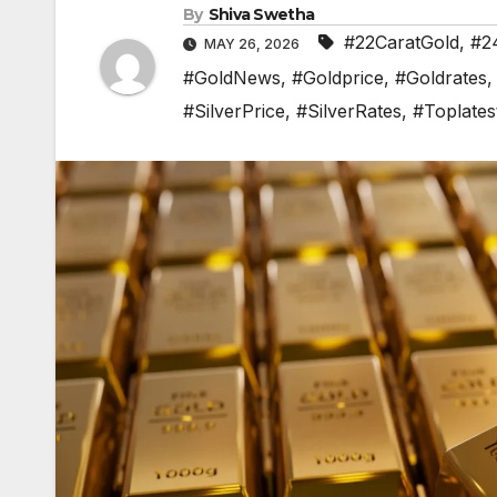
By
Shiva Swetha
#22CaratGold
,
#2
MAY 26, 2026
#GoldNews
,
#Goldprice
,
#Goldrates
#SilverPrice
,
#SilverRates
,
#Toplate