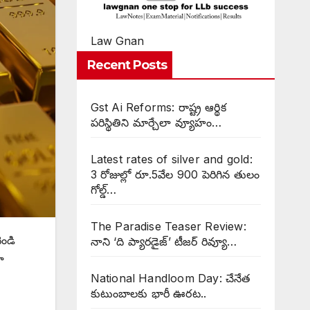
Law Gnan
Recent Posts
Gst Ai Reforms: రాష్ట్ర ఆర్థిక
పరిస్థితిని మార్చేలా వ్యూహం…
Latest rates of silver and gold:
3 రోజుల్లో రూ.5వేల 900 పెరిగిన తులం
గోల్డ్…
The Paradise Teaser Review:
ెండి
నాని ‘ది ప్యారడైజ్’ టీజర్ రివ్యూ…
ా
National Handloom Day: చేనేత
కుటుంబాలకు భారీ ఊరట..