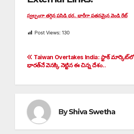
స్వల్పంగా తగ్గిన పసిడి ధర.. భారీగా పతనమైన వెండి రేట్
Post Views:
130
Post
Taiwan Overtakes India: స్టాక్ మార్కెట్‌ల
భారత్‌నే వెనక్కి నెట్టిన ఈ చిన్న దేశం..
navigation
By
Shiva Swetha