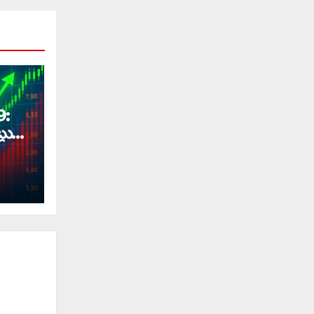
9:
లు