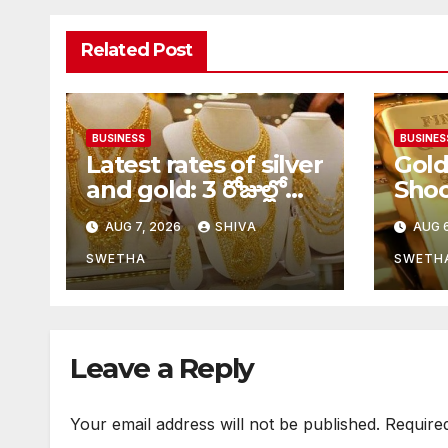
Related Post
BUSINESS
BUSINES
Latest rates of silver
Gold
and gold: 3 రోజుల్లో
Shoc
రూ.5వేల 900 పెరిగిన
హైదర
AUG 7, 2026
SHIVA
AUG 6
తులం గోల్డ్…
900 ప
SWETHA
SWETH
Leave a Reply
Your email address will not be published.
Require