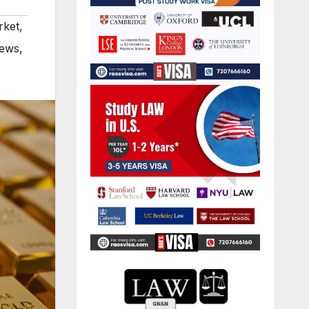
rket
,
News
,