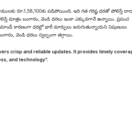
్రాములకు రూ.1,58,100కు పడిపోయింది. ఇది గత గరిష్ట ధరతో పోలిస్తే దా
ిస్తే మాత్రం బంగారం, వెండి ధరలు ఇంకా ఎక్కువగానే ఉన్నాయి. ప్రపంచ
 డిమాండ్ కారణంగా ధరల్లో భారీ మార్పులు జరుగుతున్నాయని నిపుణులు
ంగారం, వెండి ధరలు స్వల్పంగా తగ్గాయి.
vers crisp and reliable updates. It provides timely covera
ess, and technology”.