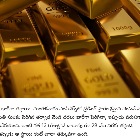
భారీగా తగ్గాయి. మంగళవారం ఎంసీఎక్స్‌లో ట్రేడింగ్ ప్రారంభమైన వెంటనే వ
 సుంకం పెరిగిన తర్వాత వెండి ధరలు భారీగా పెరిగినా, ఇప్పుడు వరుసగ
 చేరుకుంది. అంటే గత 13 రోజుల్లోనే దాదాపు రూ.28 వేల వరకు తగ్గింది.
 ఇప్పుడు ఆ స్థాయి కంటే చాలా తక్కువగా ఉంది.