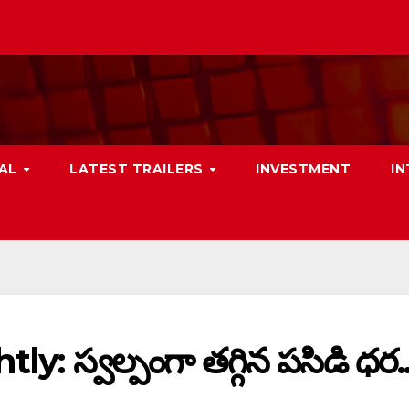
NAL
LATEST TRAILERS
INVESTMENT
I
y: స్వల్పంగా తగ్గిన పసిడి ధర.