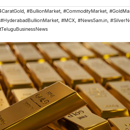
4CaratGold
,
#BullionMarket
,
#CommodityMarket
,
#GoldMa
,
#HyderabadBullionMarket
,
#MCX
,
#News5am.in
,
#Silver
stTeluguBusinessNews