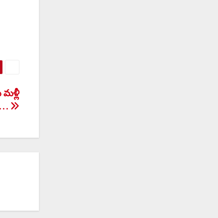
 మళ్లీ
కి…