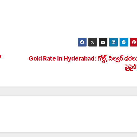
ో
Gold Rate In Hyderabad: గోల్డ్, సిల్వర్ ధరలు
పైపై