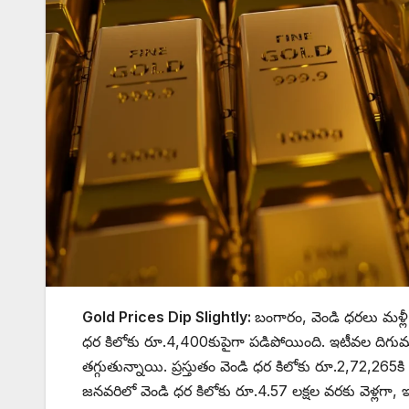
Gold Prices Dip Slightly:
బంగారం, వెండి ధరలు మళ్లీ 
ధర కిలోకు రూ.4,400కుపైగా పడిపోయింది. ఇటీవల దిగుమతి
తగ్గుతున్నాయి. ప్రస్తుతం వెండి ధర కిలోకు రూ.2,72,265కి
జనవరిలో వెండి ధర కిలోకు రూ.4.57 లక్షల వరకు వెళ్లగా,