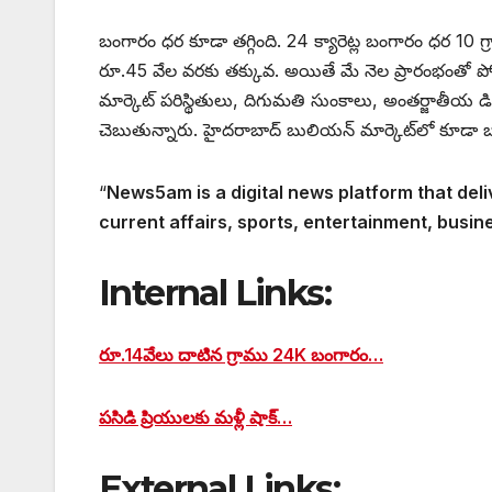
బంగారం ధర కూడా తగ్గింది. 24 క్యారెట్ల బంగారం ధర 10 గ
రూ.45 వేల వరకు తక్కువ. అయితే మే నెల ప్రారంభంతో పోల
మార్కెట్ పరిస్థితులు, దిగుమతి సుంకాలు, అంతర్జాతీయ
చెబుతున్నారు. హైదరాబాద్ బులియన్ మార్కెట్‌లో కూడా బ
“
News5am is a digital news platform that deli
current affairs, sports, entertainment, busin
Internal Links:
రూ.14వేలు దాటిన గ్రాము 24K బంగారం…
పసిడి ప్రియులకు మళ్లీ షాక్…
External Links: