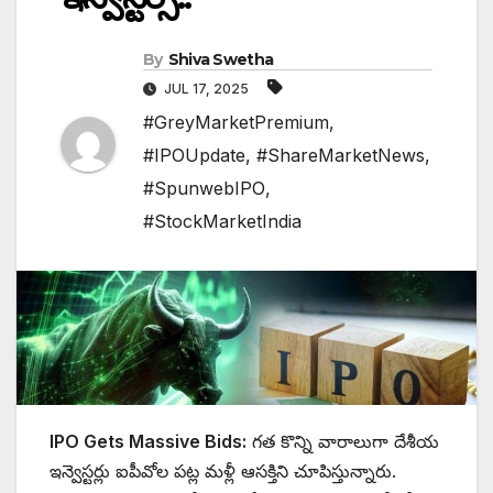
By
Shiva Swetha
JUL 17, 2025
#GreyMarketPremium
,
#IPOUpdate
,
#ShareMarketNews
,
#SpunwebIPO
,
#StockMarketIndia
IPO Gets Massive Bids:
గత కొన్ని వారాలుగా దేశీయ
ఇన్వెస్టర్లు ఐపీవోల పట్ల మళ్లీ ఆసక్తిని చూపిస్తున్నారు.