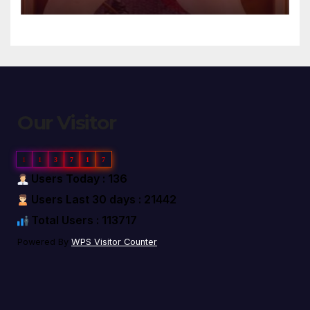
Our Visitor
1
1
3
7
1
7
Users Today : 136
Users Last 30 days : 21442
Total Users : 113717
Powered By
WPS Visitor Counter