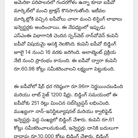
అమెరికా పరిపాలనలో గందరగోళం ఉన్నా కూడా ఐపీవో
మార్కెట్‌లో మంచి ట్రాక్షన్ కొనసాగుతోంది. ఇటీవల
మార్కెట్లోకి వచ్చిన ఐపీవోలు చాలా మంచి లిస్టింగ్ లాభాలు
ఇన్వెస్టర్లకు అందించాయి. ఈ నేపధ్యంలో ఇప్పుడు
ఎస్‌ఎంఈ విభాగానికి చెందిన స్పన్‌వెబ్ నాన్‌వోవెన్ కంపెనీ
ఐపీవో విషయమై ఆసక్తి నెలకొంది. కంపెనీ ఐపీవో బిడ్డింగ్
జూలై 14 నుంచి 16 వరకు జరిగింది. అలాట్మెంట్ ప్రక్రియ
నేటి నుంచి ప్రారంభం కానుంది. ఈ ఐపీవో ద్వారా కంపెనీ
రూ.60.98 కోట్లు సమీకరించాలని లక్ష్యంగా పెట్టుకుంది.
ఈ ఐపీవోలో షేర్ ధర గరిష్ఠంగా రూ.96గా నిర్ణయించబడింది
మరియు లాట్ సైజ్‌ 1200 షేర్లు. బిడ్డింగ్ సమయంలో ఈ
ఐపీవోకు 251 రెట్లు మించిన సబ్‌స్క్రిప్షన్ లభించింది.
ముఖ్యంగా నాన్-ఇనిస్టిట్యూషనల్ మరియు క్వాలిఫైడ్
ఇన్వెస్టర్లు పెద్ద సంఖ్యలో బిడ్డింగ్ చేశారు. కంపెనీ రూ.61
కోట్లు సమీకరించాలనుకుంటే, ఇన్వెస్టర్లు దానికి బదులుగా
దాదాపు రూ.10,000 కోట్లు బిడ్డింగ్ చేశారు. బిడ్డింగ్