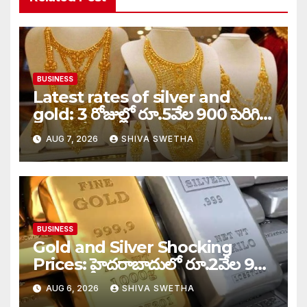
BUSINESS
Latest rates of silver and
gold: 3 రోజుల్లో రూ.5వేల 900 పెరిగిన
తులం గోల్డ్…
AUG 7, 2026
SHIVA SWETHA
BUSINESS
Gold and Silver Shocking
Prices: హైదరాబాదులో రూ.2వేల 900
పెరిగిన తులం రేటు…
AUG 6, 2026
SHIVA SWETHA