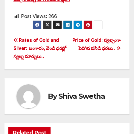
Post Views:
266
Post
Rates of Gold and
Price of Gold: స్వల్పంగా
Silver: బంగారం, వెండి ధరల్లో
పెరిగిన పసిడి ధరలు..
navigation
స్వల్ప మార్పులు..
By
Shiva Swetha
Related Post