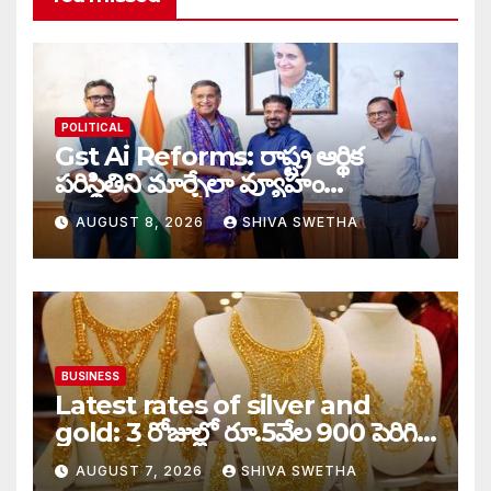
POLITICAL
Gst Ai Reforms: రాష్ట్ర ఆర్థిక
పరిస్థితిని మార్చేలా వ్యూహం…
AUGUST 8, 2026
SHIVA SWETHA
BUSINESS
Latest rates of silver and
gold: 3 రోజుల్లో రూ.5వేల 900 పెరిగిన
తులం గోల్డ్…
AUGUST 7, 2026
SHIVA SWETHA