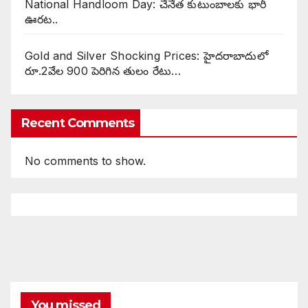
National Handloom Day: చేనేత కుటుంబాలకు భారీ
ఊరట..
Gold and Silver Shocking Prices: హైదరాబాదులో
రూ.2వేల 900 పెరిగిన తులం రేటు…
Recent Comments
No comments to show.
You missed