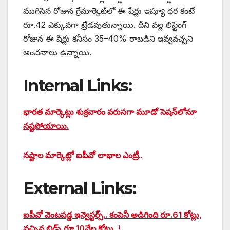
ముగిసిన రోజున గ్రేమార్కెట్‌లో ఈ షేర్లు ఇష్యూ ధర కంటే
రూ.42 ఎక్కువగా ట్రేడవుతున్నాయి. దీని వల్ల లిస్టింగ్
రోజున ఈ షేర్లు కనీసం 35–40% రాబడిని ఇవ్వవచ్చని
అంచనాలు ఉన్నాయి.
Internal Links:
భారత మార్కెట్లు శుక్రవారం వరుసగా మూడో సెషన్‌లోనూ
నష్టపోయాయి.
నష్టాల మార్కెట్లో ఐపీవో లాభాల ఎంట్రీ..
External Links:
ఐపీవో వెంటపడ్డ ఇన్వెస్టర్స్.. కంపెనీ అడిగింది రూ.61 కోట్లు,
వచ్చిన బిడ్స్ రూ.10వేల కోట్లు..!