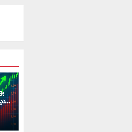
9:
లు