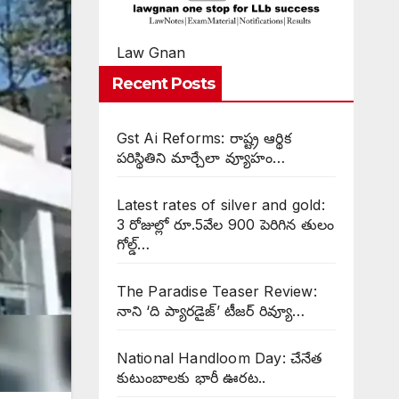
Law Gnan
Recent Posts
Gst Ai Reforms: రాష్ట్ర ఆర్థిక
పరిస్థితిని మార్చేలా వ్యూహం…
Latest rates of silver and gold:
3 రోజుల్లో రూ.5వేల 900 పెరిగిన తులం
గోల్డ్…
The Paradise Teaser Review:
నాని ‘ది ప్యారడైజ్’ టీజర్ రివ్యూ…
National Handloom Day: చేనేత
కుటుంబాలకు భారీ ఊరట..