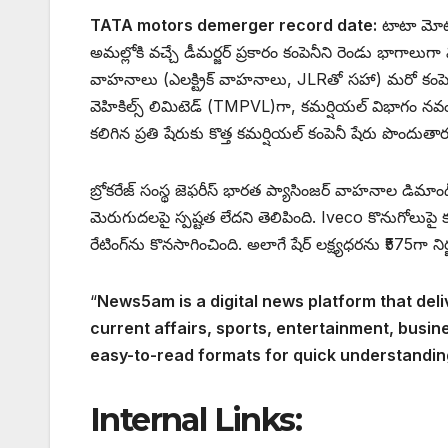
TATA motors demerger record date:
టాటా మోటార
అమల్లోకి వచ్చే డీమర్జర్‌ ప్రకారం కంపెనీని రెండు భాగాలు
వాహనాలు (ఎలక్ట్రిక్‌ వాహనాలు, JLRతో సహా) మరో కంపెనీ
వెహికిల్స్ లిమిటెడ్ (TMPVL)గా, కమర్షియల్‌ విభాగం నవంబర్
కలిగిన ప్రతి షేరుకు కొత్త కమర్షియల్‌ కంపెనీ షేరు పొందుతార
బ్రోకరేజ్‌ సంస్థ జెఫరీస్‌ భారత ప్యాసింజర్‌ వాహనాల డిమా
మెరుగుదలపై స్పష్టత లేదని తెలిపింది. Iveco కొనుగోలుపై 
రేటింగ్‌ను కొనసాగించింది. అలాగే షేర్‌ లక్ష్యధరను ₹575గా ని
“
News5am is a digital news platform that deli
current affairs, sports, entertainment, busin
easy-to-read formats for quick understandin
Internal Links: