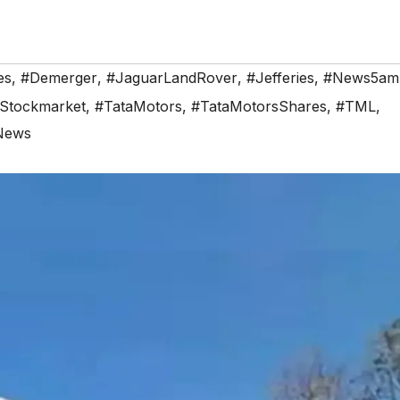
es
,
#Demerger
,
#JaguarLandRover
,
#Jefferies
,
#News5am.
Stockmarket
,
#TataMotors
,
#TataMotorsShares
,
#TML
,
sNews