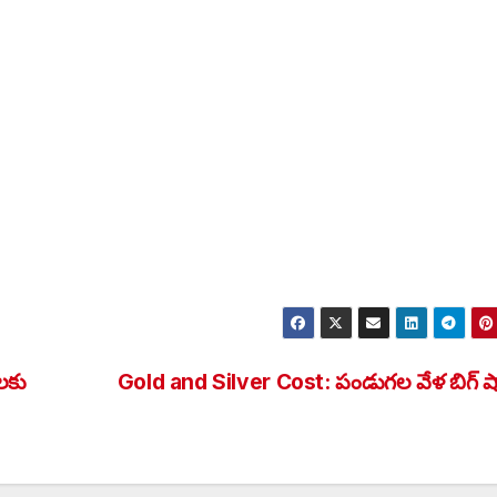
లకు
Gold and Silver Cost: పండుగల వేళ బిగ్ ష