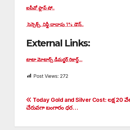
ఐపీవో ఫ్లాప్ షో..
సెన్సెక్స్, నిఫ్టీ దాదాపు 1% డౌన్..
External Links:
టాటా మోటార్స్‌ డీమర్జర్‌ రికార్డ్‌…
Post Views:
272
Post
Today Gold and Silver Cost: లక్ష 20 వే
చేరువగా బంగారం ధర…
navigation