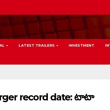
NAL
LATEST TRAILERS
INVESTMENT
I
er record date: టాటా