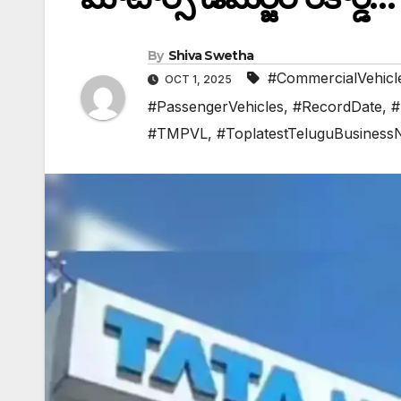
By
Shiva Swetha
#CommercialVehicl
OCT 1, 2025
#PassengerVehicles
,
#RecordDate
,
#
#TMPVL
,
#ToplatestTeluguBusines