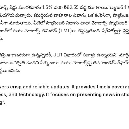
్స్‌ షేర్లు మంగళవారం 1.5% పెరిగి ₹682.55 వద్ద ముగిశాయి. అక్టోబర్‌ 1 
గా విడగొడుతున్నారు. కమర్షియల్‌ వాహనాల విభాగం ఒక కంపెనీగా, ప్యాసింజర
గా మారుతాయి. వీటిలో ప్యాసింజర్‌ విభాగం టాటా మోటార్స్ ప్యాసింజర్
‌లో టాటా మోటార్స్ లిమిటెడ్ (TML)గా లిస్టవుతుంది. షేర్‌హోల్డర్లు ప్రస
ు.
ండ్‌పై ఆశాజనకంగా ఉన్నప్పటికీ, JLR విభాగంలో సవాళ్లు ఉన్నాయని, మార్జిన
కూడా అనిశ్చితి ఉందని పేర్కొంటూ, టాటా మోటార్స్‌పై తన ‘అండర్‌పర్‌ఫామ్‌
ర్ణయించింది.
vers crisp and reliable updates. It provides timely covera
ess, and technology. It focuses on presenting news in sho
g
“.