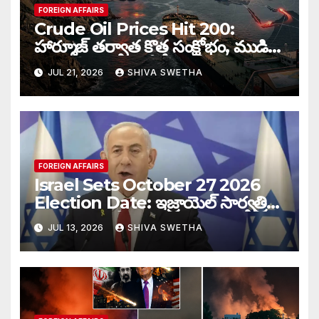
FOREIGN AFFAIRS
Crude Oil Prices Hit 200:
హార్మూజ్‌ తర్వాత కొత్త సంక్షోభం, ముడి
చమురు ధరలు భారీగా పెరుగుతాయా…
JUL 21, 2026
SHIVA SWETHA
FOREIGN AFFAIRS
Israel Sets October 27 2026
Election Date: ఇజ్రాయెల్ సార్వత్రిక
ఎన్నికలకు తేదీ ఖరారు…
JUL 13, 2026
SHIVA SWETHA