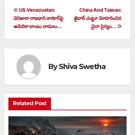
Post
US-Venezuelan:
China And Taiwan:
వెనిజులా రాజధాని కారకాస్⁪పై
తైవాన్ చుట్టూ మోహరించిన
navigation
అమెరికా బాంబు దాడులు…
చైనా సైన్యం…
By
Shiva Swetha
Related Post