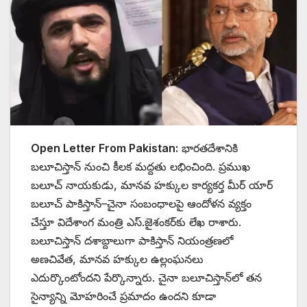
Open Letter From Pakistan:
భారతదేశానికి
బలూచిస్తాన్ నుంచి కీలక మద్దతు లభించింది. ప్రముఖ
బలూచ్ నాయకుడు, మానవ హక్కుల కార్యకర్త మీర్ యార్
బలూచ్ పాకిస్తాన్–చైనా సంబంధాలపై ఆందోళన వ్యక్తం
చేస్తూ విదేశాంగ మంత్రి ఎస్.జైశంకర్‌కు లేఖ రాశారు.
బలూచిస్తాన్ దశాబ్దాలుగా పాకిస్తాన్ నియంత్రణలో
అణచివేత, మానవ హక్కుల ఉల్లంఘనలు
ఎదుర్కొంటోందని పేర్కొన్నారు. చైనా బలూచిస్తాన్‌లో తన
సైన్యాన్ని మోహరించే ప్రమాదం ఉందని కూడా