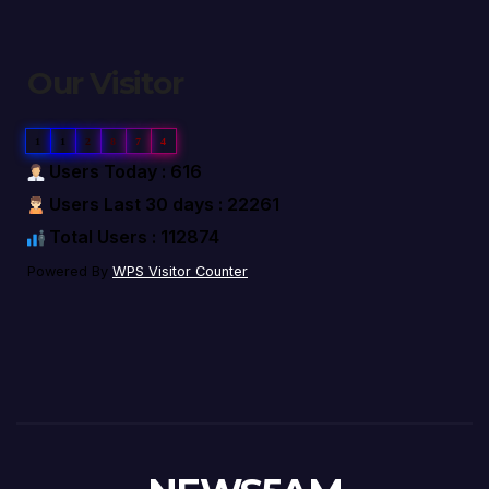
Our Visitor
1
1
2
8
7
4
Users Today : 616
Users Last 30 days : 22261
Total Users : 112874
Powered By
WPS Visitor Counter