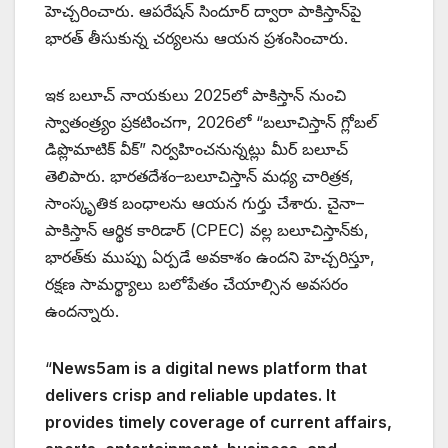
హెచ్చరించారు. ఆపరేషన్ సిందూర్ ద్వారా పాకిస్తాన్‌పై
భారత్ తీసుకున్న చర్యలను ఆయన ప్రశంసించారు.
ఇక బలూచ్ నాయకులు 2025లో పాకిస్తాన్ నుంచి
స్వాతంత్ర్యం ప్రకటించగా, 2026లో “బలూచిస్తాన్ గ్లోబల్
డిప్లొమాటిక్ వీక్” నిర్వహించనున్నట్లు మీర్ బలూచ్
తెలిపారు. భారతదేశం–బలూచిస్తాన్ మధ్య చారిత్రక,
సాంస్కృతిక బంధాలను ఆయన గుర్తు చేశారు. చైనా–
పాకిస్తాన్ ఆర్థిక కారిడార్ (CPEC) వల్ల బలూచిస్తాన్‌కు,
భారత్‌కు ముప్పు ఏర్పడే అవకాశం ఉందని హెచ్చరిస్తూ,
రక్షణ సామర్థ్యాలు బలోపేతం చేయాల్సిన అవసరం
ఉందన్నారు.
“
News5am is a digital news platform that
delivers crisp and reliable updates. It
provides timely coverage of current affairs,