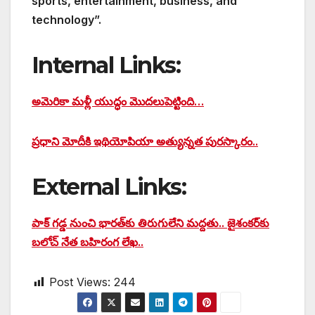
sports, entertainment, business, and
technology”.
Internal Links:
అమెరికా మళ్లీ యుద్ధం మొదలుపెట్టింది…
ప్రధాని మోదీకి ఇథియోపియా అత్యున్నత పురస్కారం..
External Links:
పాక్ గడ్డ నుంచి భారత్‌కు తిరుగులేని మద్దతు.. జైశంకర్‌కు
బలోచ్ నేత బహిరంగ లేఖ..
Post Views:
244