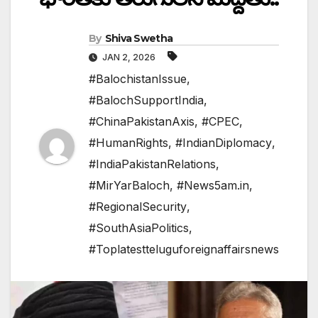
By
Shiva Swetha
JAN 2, 2026
#BalochistanIssue
,
#BalochSupportIndia
,
#ChinaPakistanAxis
,
#CPEC
,
#HumanRights
,
#IndianDiplomacy
,
#IndiaPakistanRelations
,
#MirYarBaloch
,
#News5am.in
,
#RegionalSecurity
,
#SouthAsiaPolitics
,
#Toplatestteluguforeignaffairsnews