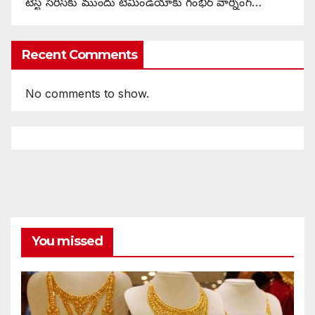
టెస్ట్ సిరీస్‌కు ముందు టీమిండియాకు గంభీర్ వార్నింగ్…
Recent Comments
No comments to show.
You missed