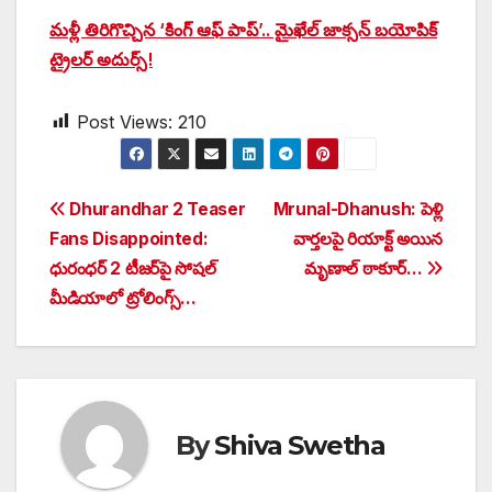
మళ్లీ తిరిగొచ్చిన ‘కింగ్ ఆఫ్ పాప్’.. మైఖేల్ జాక్సన్ బయోపిక్
ట్రైలర్ అదుర్స్!
Post Views:
210
Post
Dhurandhar 2 Teaser
Mrunal-Dhanush: పెళ్లి
Fans Disappointed:
వార్తలపై రియాక్ట్ అయిన
navigation
ధురంధర్ 2 టీజర్‌పై సోషల్
మృణాల్ ఠాకూర్…
మీడియాలో ట్రోలింగ్స్…
By
Shiva Swetha