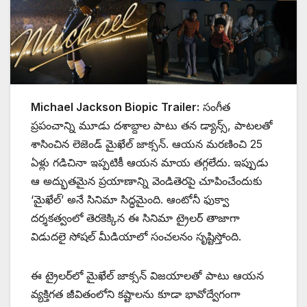
Michael Jackson Biopic Trailer:
సంగీత
ప్రపంచాన్ని మూడు దశాబ్దాల పాటు తన డ్యాన్స్‌, పాటలతో
శాసించిన లెజెండ్ మైఖేల్ జాక్సన్. ఆయన మరణించి 25
ఏళ్లు గడిచినా ఇప్పటికీ ఆయన మాయ తగ్గలేదు. ఇప్పుడు
ఆ అద్భుతమైన ప్రయాణాన్ని వెండితెరపై చూపించేందుకు
‘మైఖేల్’ అనే సినిమా సిద్ధమైంది. ఆంటోనీ ఫుక్వా
దర్శకత్వంలో తెరకెక్కిన ఈ సినిమా ట్రైలర్ తాజాగా
విడుదలై సోషల్ మీడియాలో సంచలనం సృష్టిస్తోంది.
ఈ ట్రైలర్‌లో మైఖేల్ జాక్సన్ విజయాలతో పాటు ఆయన
వ్యక్తిగత జీవితంలోని కష్టాలను కూడా భావోద్వేగంగా