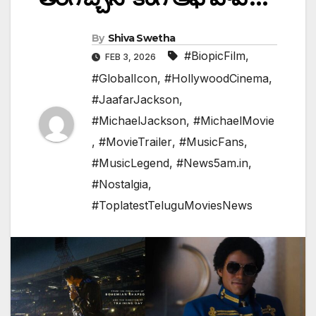
By
Shiva Swetha
#BiopicFilm
,
FEB 3, 2026
#GlobalIcon
,
#HollywoodCinema
,
#JaafarJackson
,
#MichaelJackson
,
#MichaelMovie
,
#MovieTrailer
,
#MusicFans
,
#MusicLegend
,
#News5am.in
,
#Nostalgia
,
#ToplatestTeluguMoviesNews