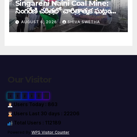
Singareni Naini Coal Mine:
సింగరేణి చరిత్రలో చారిత్రాత్మక ఘట్టం…
AUGUST 6, 2026
SHIVA SWETHA
Our Visitor
1
1
2
1
8
9
Users Today : 863
Users Last 30 days : 22206
Total Users : 112189
Powered By
WPS Visitor Counter