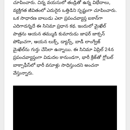
చూపించారు. చిన్న వయసులో తండ్రితో ఉన్న విభేదాలు,
వ్యక్తిగత జీవితంలో ఎదురైన ఒత్తిడిని స్పష్టంగా చూపించారు.
ఒక సాధారణ బాలుడు ఎలా ప్రపంచవ్యాప్త ఐకాన్‌గా
ఎదిగాడన్నదే ఈ సినిమా ప్రధాన కథ. ఇందులో మైఖేల్
పాత్రను ఆయన తమ్ముడి కుమారుడు జాఫర్ జాక్సన్
పోషించగా, ఆయన లుక్స్‌, డ్యాన్స్‌, బాడీ లాంగ్వేజ్
మైఖేల్‌ను గుర్తు చేసేలా ఉన్నాయి. ఈ సినిమా ఏప్రిల్ 24న
ప్రపంచవ్యాప్తంగా విడుదల కానుండగా, భారీ క్రేజ్‌తో గ్లోబల్
బాక్సాఫీస్‌లో భారీ వసూళ్లు సాధిస్తుందని అంచనా
వేస్తున్నారు.