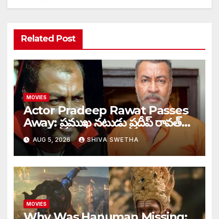
Related Post
MOVIES
Actor Pradeep Rawat Passes
Away: ప్రముఖ నటుడు ప్రదీప్ రావత్
మృతి…
AUG 5, 2026
SHIVA SWETHA
MOVIES
Why Was Hanuman Missing: