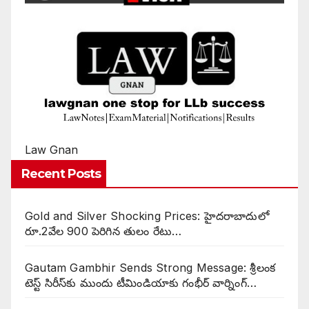
Law Gnan
Recent Posts
Gold and Silver Shocking Prices: హైదరాబాదులో
రూ.2వేల 900 పెరిగిన తులం రేటు…
Gautam Gambhir Sends Strong Message: శ్రీలంక
టెస్ట్ సిరీస్‌కు ముందు టీమిండియాకు గంభీర్ వార్నింగ్…