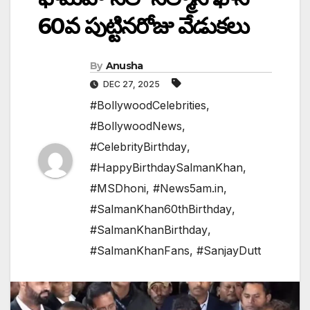
60వ పుట్టినరోజు వేడుకలు
By
Anusha
DEC 27, 2025
#BollywoodCelebrities
,
#BollywoodNews
,
#CelebrityBirthday
,
#HappyBirthdaySalmanKhan
,
#MSDhoni
,
#News5am.in
,
#SalmanKhan60thBirthday
,
#SalmanKhanBirthday
,
#SalmanKhanFans
,
#SanjayDutt