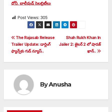
ధోనీ, బాలీవుడ్ సెల‌బ్రిటీలు
Post Views:
305
Post
The Rajasab Release
Shah Rukh Khan In
Trailer Update: డార్లింగ్
Jailer 2: జైలర్ 2 లో షారుక్
navigation
ఫ్యాన్స్‌కు గుడ్ న్యూస్..
ఖాన్..
By
Anusha