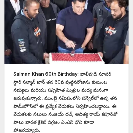
Salman Khan 60th Birthday:
బాలీవుడ్ సూపర్
స్టార్ సల్మాన్ ఖాన్ తన 60వ పుట్టినరోజును కుటుంబ
సభ్యులు మరియు సన్నిహిత మిత్రుల మధ్య ఘనంగా
జరుపుకున్నారు. ముంబై సమీపంలోని పన్వేల్‌లో ఉన్న తన
ఫామ్‌హౌస్‌లో ఈ ప్రత్యేక వేడుకలు నిర్వహించబడ్డాయి. ఈ
వేడుకలకు నటులు సంజయ్ దత్, ఆదిత్య రాయ్ కపూర్‌తో
పాటు భారత క్రికెట్ దిగ్గజం ఎంఎస్ ధోని కూడా
హాజరయ్యారు.