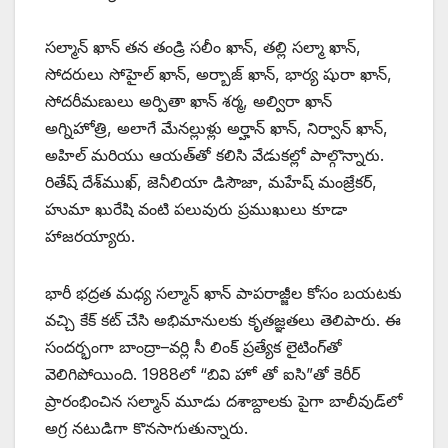
సల్మాన్ ఖాన్ తన తండ్రి సలీం ఖాన్, తల్లి సల్మా ఖాన్,
సోదరులు సోహైల్ ఖాన్, అర్బాజ్ ఖాన్, భార్య షురా ఖాన్,
సోదరీమణులు అర్పితా ఖాన్ శర్మ, అల్విరా ఖాన్
అగ్నిహోత్రి, అలాగే మేనల్లుళ్లు అర్హాన్ ఖాన్, నిర్వాన్ ఖాన్,
అహిల్ మరియు ఆయత్‌తో కలిసి వేడుకల్లో పాల్గొన్నారు.
రితేష్ దేశ్‌ముఖ్, జెనీలియా డిసౌజా, మహేష్ మంజ్రేకర్,
హుమా ఖురేషి వంటి పలువురు ప్రముఖులు కూడా
హాజరయ్యారు.
భారీ భద్రత మధ్య సల్మాన్ ఖాన్ పాపరాజ్జీల కోసం బయటకు
వచ్చి కేక్ కట్ చేసి అభిమానులకు కృతజ్ఞతలు తెలిపారు. ఈ
సందర్భంగా బాంద్రా–వర్లి సీ లింక్ ప్రత్యేక లైటింగ్‌తో
వెలిగిపోయింది. 1988లో “బివి హో తో ఐసి”తో కెరీర్
ప్రారంభించిన సల్మాన్ మూడు దశాబ్దాలకు పైగా బాలీవుడ్‌లో
అగ్ర నటుడిగా కొనసాగుతున్నారు.