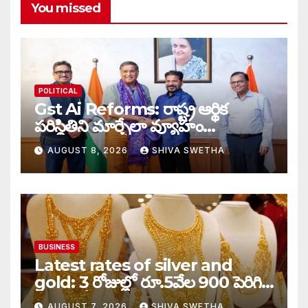
You missed
POLITICAL
Gst Ai Reforms: రాష్ట్ర ఆర్థిక
పరిస్థితిని మార్చేలా వ్యూహం…
AUGUST 8, 2026
SHIVA SWETHA
BUSINESS
Latest rates of silver and
gold: 3 రోజుల్లో రూ.5వేల 900 పెరిగిన
తులం గోల్డ్…
AUGUST 7, 2026
SHIVA SWETHA