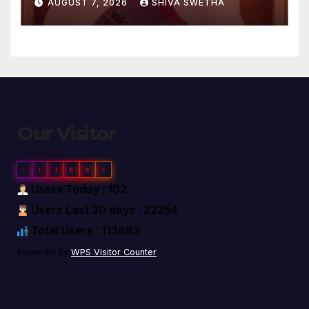
AUGUST 7, 2026
SHIVA SWETHA
Our Visitor
1
1
3
6
8
3
Users Today : 102
Users Last 30 days : 22254
Total Users : 113683
Powered By
WPS Visitor Counter