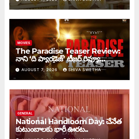
MOVIES
The Paradise Teaser Review:
నాని ‘ది ప్యారడైజ్’ టీజర్ రివ్యూ…
AUGUST 7, 2026
SHIVA SWETHA
GENERAL
National Handloom Day: చేనేత
కుటుంబాలకు భారీ ఊరట..