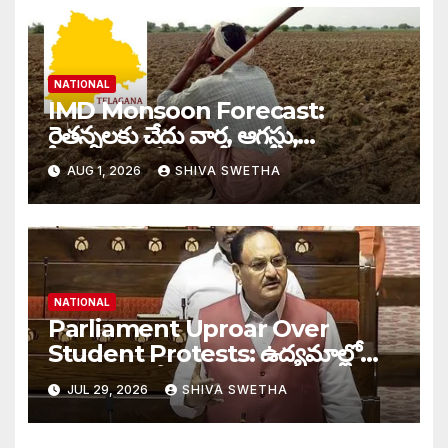
NATIONAL
IMD Monsoon Forecast:
రైతన్నలకు చేదు వార్త, ఆగస్టు,
సెప్టెంబర్‌లలో తగ్గనున్న వర్షాలు…
AUG 1, 2026
SHIVA SWETHA
NATIONAL
Parliament Uproar Over
Student Protests: ఉద్యమాల్లో
పాల్గొంటే పోలీసు దెబ్బలకు
JUL 29, 2026
SHIVA SWETHA
సిద్ధపడాల్సిందే”…