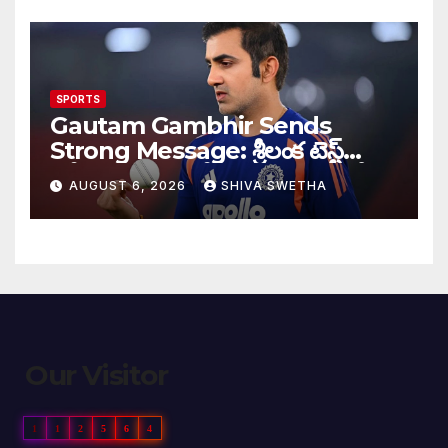
SPORTS
Gautam Gambhir Sends
Strong Message: శ్రీలంక టెస్ట్
సిరీస్‌కు ముందు టీమిండియాకు గంభీర్
AUGUST 6, 2026
SHIVA SWETHA
వార్నింగ్…
Our Visitor
1
1
2
5
6
4