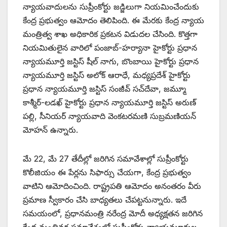
న్యాయవాదులను సుప్రీంకోర్టు జడ్జిలుగా నియమించేందుకు
కేంద్ర ప్రభుత్వం ఆమోదం తెలిపింది. ఈ మేరకు కేంద్ర న్యాయ
మంత్రిత్వ శాఖ అధికారిక ప్రకటన విడుదల చేసింది. కొత్తగా
నియమితులైన వారిలో పంజాబ్-హర్యానా హైకోర్టు ప్రధాన
న్యాయమూర్తి జస్టిస్ షీల్ నాగు, బొంబాయి హైకోర్టు ప్రధాన
న్యాయమూర్తి జస్టిస్ అలోక్ ఆరాధే, మధ్యప్రదేశ్ హైకోర్టు
ప్రధాన న్యాయమూర్తి జస్టిస్ సంజీవ్ సచ్‌దేవా, జమ్మూ
కాశ్మీర్-లడఖ్ హైకోర్టు ప్రధాన న్యాయమూర్తి జస్టిస్ అరుణ్
పల్లి, సీనియర్ న్యాయవాది వెంకటరమణి సుబ్రమణియన్
మోహన్ ఉన్నారు.
మే 22, మే 27 తేదీల్లో జరిగిన సమావేశాల్లో సుప్రీంకోర్టు
కొలీజియం ఈ పేర్లను సిఫార్సు చేయగా, కేంద్ర ప్రభుత్వం
వాటిని ఆమోదించింది. రాష్ట్రపతి ఆమోదం అనంతరం వీరు
ప్రమాణ స్వీకారం చేసి బాధ్యతలు చేపట్టనున్నారు. ఇదే
సమయంలో, ప్రధానమంత్రి నరేంద్ర మోదీ అధ్యక్షతన జరిగిన