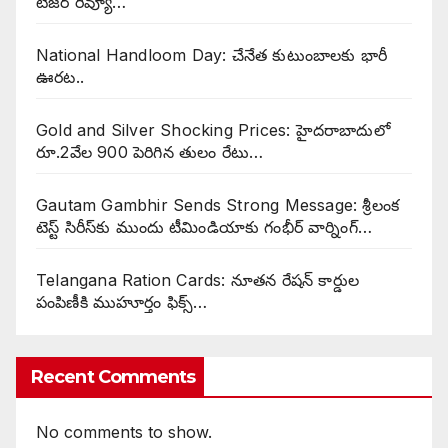
టీజర్ రివ్యూ…
National Handloom Day: చేనేత కుటుంబాలకు భారీ
ఊరట..
Gold and Silver Shocking Prices: హైదరాబాదులో
రూ.2వేల 900 పెరిగిన తులం రేటు…
Gautam Gambhir Sends Strong Message: శ్రీలంక
టెస్ట్ సిరీస్‌కు ముందు టీమిండియాకు గంభీర్ వార్నింగ్…
Telangana Ration Cards: నూతన రేషన్ కార్డుల
పంపిణీకి ముహూర్తం ఫిక్స్‌…
Recent Comments
No comments to show.