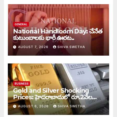
GENERAL
National Handloom Day: చేనేత
కుటుంబాలకు భారీ ఊరట..
AUGUST 7, 2026
SHIVA SWETHA
BUSINESS
Gold and Silver Shocking
Prices: హైదరాబాదులో రూ.2వేల
900 పెరిగిన తులం రేటు…
AUGUST 6, 2026
SHIVA SWETHA