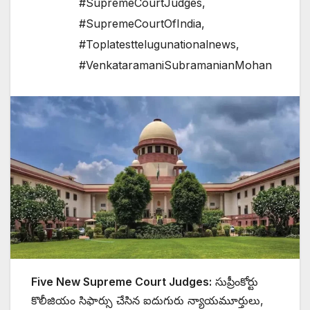
#SupremeCourtJudges
,
#SupremeCourtOfIndia
,
#Toplatesttelugunationalnews
,
#VenkataramaniSubramanianMohan
Five New Supreme Court Judges:
సుప్రీంకోర్టు
కొలీజియం సిఫార్సు చేసిన ఐదుగురు న్యాయమూర్తులు,