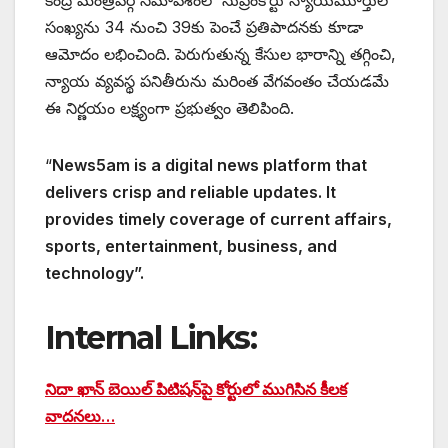
కేంద్ర మంత్రివర్గ సమావేశంలో సుప్రీంకోర్టు న్యాయమూర్తుల
సంఖ్యను 34 నుంచి 39కు పెంచే ప్రతిపాదనకు కూడా
ఆమోదం లభించింది. పెరుగుతున్న కేసుల భారాన్ని తగ్గించి,
న్యాయ వ్యవస్థ పనితీరును మరింత వేగవంతం చేయడమే
ఈ నిర్ణయం లక్ష్యంగా ప్రభుత్వం తెలిపింది.
“
News5am is a digital news platform that
delivers crisp and reliable updates. It
provides timely coverage of current affairs,
sports, entertainment, business, and
technology”.
Internal Links:
నిదా ఖాన్‌ బెయిల్‌ పిటిషన్‌పై కోర్టులో ముగిసిన కీలక
వాదనలు…