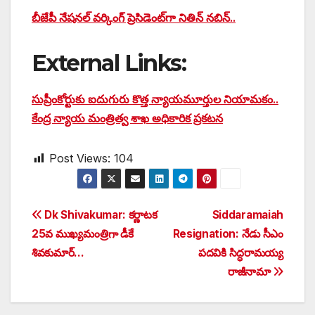
బీజేపీ నేషనల్ వర్కింగ్ ప్రెసిడెంట్‌గా నితిన్ నబిన్..
External Links:
సుప్రీంకోర్టుకు ఐదుగురు కొత్త న్యాయమూర్తుల నియామకం..
కేంద్ర న్యాయ మంత్రిత్వ శాఖ అధికారిక ప్రకటన
Post Views:
104
Post
Dk Shivakumar: కర్ణాటక
Siddaramaiah
25వ ముఖ్యమంత్రిగా డీకే
Resignation: నేడు సీఎం
navigation
శివకుమార్…
పదవికి సిద్ధరామయ్య
రాజీనామా