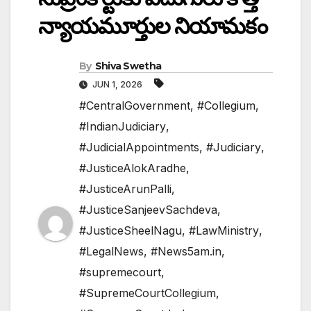
న్యాయమూర్తుల నియామకం
By
Shiva Swetha
JUN 1, 2026
#CentralGovernment
,
#Collegium
,
#IndianJudiciary
,
#JudicialAppointments
,
#Judiciary
,
#JusticeAlokAradhe
,
#JusticeArunPalli
,
#JusticeSanjeevSachdeva
,
#JusticeSheelNagu
,
#LawMinistry
,
#LegalNews
,
#News5am.in
,
#supremecourt
,
#SupremeCourtCollegium
,