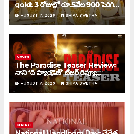
gold: 3 రోజుల్లో రూ.5వేల 900 పెరిగిన
తులం గోల్డ్…
AUGUST 7, 2026
SHIVA SWETHA
MOVIES
The Paradise Teaser Review:
నాని ‘ది ప్యారడైజ్’ టీజర్ రివ్యూ…
AUGUST 7, 2026
SHIVA SWETHA
GENERAL
National Handloom Day: చేనేత