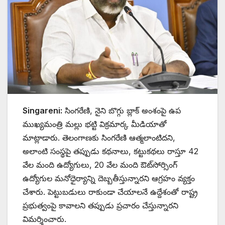
Singareni:
సింగరేణి, నైని బొగ్గు బ్లాక్ అంశంపై ఉప
ముఖ్యమంత్రి మల్లు భట్టి విక్రమార్క మీడియాతో
మాట్లాడారు. తెలంగాణకు సింగరేణి ఆత్మలాంటిదని,
అలాంటి సంస్థపై తప్పుడు కథనాలు, కట్టుకథలు రాస్తూ 42
వేల మంది ఉద్యోగులు, 20 వేల మంది ఔట్‌సోర్సింగ్
ఉద్యోగుల మనోధైర్యాన్ని దెబ్బతీస్తున్నారని ఆగ్రహం వ్యక్తం
చేశారు. పెట్టుబడులు రాకుండా చేయాలనే ఉద్దేశంతో రాష్ట్ర
ప్రభుత్వంపై కావాలని తప్పుడు ప్రచారం చేస్తున్నారని
విమర్శించారు.