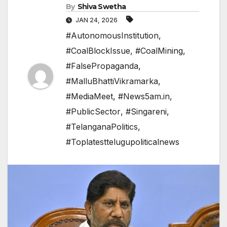
By
Shiva Swetha
JAN 24, 2026
#AutonomousInstitution
,
#CoalBlockIssue
,
#CoalMining
,
#FalsePropaganda
,
#MalluBhattiVikramarka
,
#MediaMeet
,
#News5am.in
,
#PublicSector
,
#Singareni
,
#TelanganaPolitics
,
#Toplatesttelugupoliticalnews