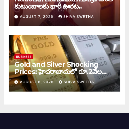
కుటుంబాలకు భారీ ఊరట..
AUGUST 7, 2026
SHIVA SWETHA
BUSINESS
Gold and Silver Shocking
Prices: హైదరాబాదులో రూ.2వేల
900 పెరిగిన తులం రేటు…
AUGUST 6, 2026
SHIVA SWETHA