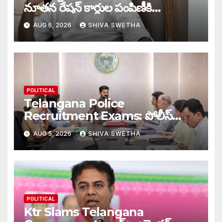
నూతన రేషన్ కార్డుల పంపిణీకి
ముహూర్తం ఫిక్స్‌…
AUG 6, 2026
SHIVA SWETHA
POLITICAL
Telangana Police
Recruitment Exams: పోలీస్
ఉద్యోగ పరీక్షలపై ప్రత్యేక నిఘా…
AUG 5, 2026
SHIVA SWETHA
POLITICAL
Ktr Slams Telangana