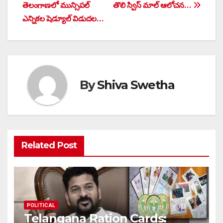
navigation
తెలంగాణలో మున్సిపల్‌
తొలి స్విస్ మాల్ ఆలోచన…
ఎన్నికల షెడ్యూల్‌ విడుదల…
By
Shiva Swetha
Related Post
POLITICAL
Telangana Ration Cards: