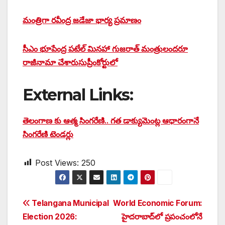
మంత్రిగా రవీంద్ర జడేజా భార్య ప్రమాణం
సీఎం భూపేంద్ర పటేల్ మినహా గుజరాత్ మంత్రులందరూ
రాజీనామా చేశారు
సుప్రీంకోర్టులో
External Links:
తెలంగాణ కు ఆత్మ సింగరేణి.. గత డాక్యుమెంట్ల ఆధారంగానే
సింగరేణి టెండర్లు
Post Views:
250
Post
Telangana Municipal
World Economic Forum:
Election 2026:
హైదరాబాద్‌లో ప్రపంచంలోనే