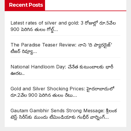
Recent Posts
Latest rates of silver and gold: 3 రోజుల్లో రూ.5వేల
900 పెరిగిన తులం గోల్డ్…
The Paradise Teaser Review: నాని ‘ది ప్యారడైజ్’
టీజర్ రివ్యూ…
National Handloom Day: చేనేత కుటుంబాలకు భారీ
ఊరట..
Gold and Silver Shocking Prices: హైదరాబాదులో
రూ.2వేల 900 పెరిగిన తులం రేటు…
Gautam Gambhir Sends Strong Message: శ్రీలంక
టెస్ట్ సిరీస్‌కు ముందు టీమిండియాకు గంభీర్ వార్నింగ్…