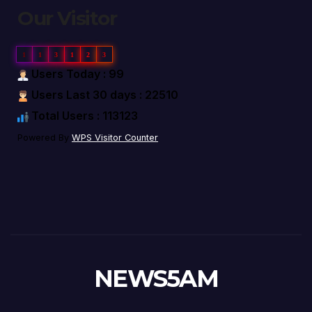
Our Visitor
1
1
3
1
2
3
Users Today : 99
Users Last 30 days : 22510
Total Users : 113123
Powered By
WPS Visitor Counter
NEWS5AM