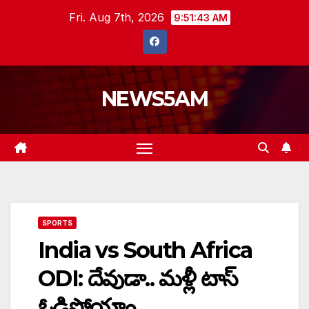
Skip
Fri. Aug 7th, 2026
9:51:44 AM
to
content
NEWS5AM
SPORTS
India vs South Africa
ODI: దేవుడా.. మళ్లీ టాస్
ఓడిపోయాం..