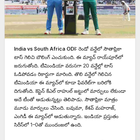
India vs South Africa ODI:
రెండో వన్డేలో సౌతాఫ్రికా
టాస్ గెలిచి బౌలింగ్ ఎంచుకుంది. ఈ మ్యాచ్ రాయ్‌పూర్‌లో
జరుగుతోంది. టీమిండియా వరుసగా 20 వన్డేల్లో టాస్
ఓడిపోవడం రికార్డుగా మారింది. తొలి వన్డేలో గెలిచిన
టీమిండియా ఈ మ్యాచ్‌లో కూడా ఫేవరేట్‌గా బరిలోకి
దిగుతోంది. కెప్టెన్ కేఎల్ రాహుల్ జట్టులో మార్పులు లేకుండా
అదే టీంతో ఆడుతున్నట్లు తెలిపాడు. సౌతాఫ్రికా మాత్రం
మూడు మార్పులు చేసింది. బవుమా, కేశవ్ మహరాజ్,
ఎంగిడీ ఈ మ్యాచ్‌లో ఆడుతున్నారు. ఇండియా ప్రస్తుతం
సిరీస్‌లో 1–0తో ముందంజలో ఉంది.