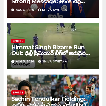
Strong Message: శ్రీలంక టెస్ట్
సిరీస్‌కు ముందు టీమిండియాకు గంభీర్
AUG 6, 2026
SHIVA SWETHA
వార్నింగ్…
SPORTS
Himmat Singh Bizarre Run
Out: ఢిల్లీ ప్రీమియర్ లీగ్‌లో అరుదైన
రనౌట్ ఘటన వైరల్.
AUG 5, 2026
SHIVA SWETHA
SPORTS
Sachin Tendulkar Fielding:
భారత్, పాకిస్థాన్ మ్యాచ్, పాక్ జెర్సీలో