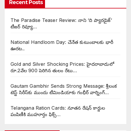
Recent Posts
The Paradise Teaser Review: నాని ‘ది ప్యారడైజ్’
టీజర్ రివ్యూ…
National Handloom Day: చేనేత కుటుంబాలకు భారీ
ఊరట..
Gold and Silver Shocking Prices: హైదరాబాదులో
రూ.2వేల 900 పెరిగిన తులం రేటు…
Gautam Gambhir Sends Strong Message: శ్రీలంక
టెస్ట్ సిరీస్‌కు ముందు టీమిండియాకు గంభీర్ వార్నింగ్…
Telangana Ration Cards: నూతన రేషన్ కార్డుల
పంపిణీకి ముహూర్తం ఫిక్స్‌…