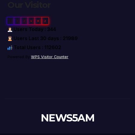
Our Visitor
1
1
2
6
0
2
Users Today : 344
Users Last 30 days : 21989
Total Users : 112602
Powered By
WPS Visitor Counter
NEWS5AM