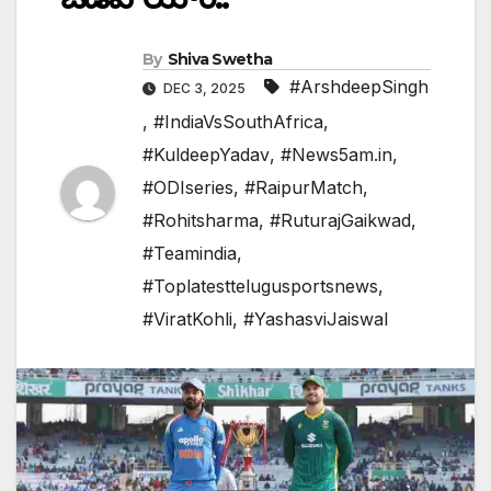
By
Shiva Swetha
#ArshdeepSingh
DEC 3, 2025
,
#IndiaVsSouthAfrica
,
#KuldeepYadav
,
#News5am.in
,
#ODIseries
,
#RaipurMatch
,
#Rohitsharma
,
#RuturajGaikwad
,
#Teamindia
,
#Toplatesttelugusportsnews
,
#ViratKohli
,
#YashasviJaiswal