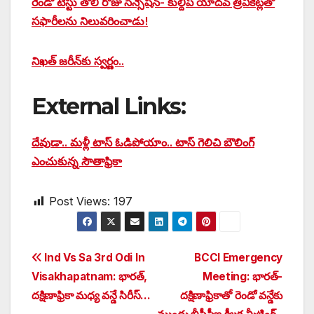
రెండో టెస్టు తొలి రోజు సెన్సేషన్- కుల్దీప్ యాదవ్ త్రివికెట్లతో
సఫారీలను నిలువరించాడు!
నిఖత్ జరీన్‌కు స్వర్ణం..
External Links:
దేవుడా.. మళ్లీ టాస్ ఓడిపోయాం.. టాస్ గెలిచి బౌలింగ్
ఎంచుకున్న సౌతాఫ్రికా
Post Views:
197
Post
Ind Vs Sa 3rd Odi In
BCCI Emergency
Visakhapatnam: భారత్,
Meeting: భారత్-
navigation
దక్షిణాఫ్రికా మధ్య వన్డే సిరీస్…
దక్షిణాఫ్రికాతో రెండో వన్డేకు