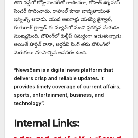
తొలి వన్డేలో కోహ్లీ సెంచరీతో రాణించగా, రోహిత్ శర్మ హాఫ్
సెంచరీ సాధించాడు. రాహుల్ కూడా బాధ్యతాయుత
ఇన్నింగ్స్ ఆడాడు. యువ ఆటగాళ్లు యశస్వి జైశ్వాల్,
రుతురాజ్ గైక్వాడ్ ఈ మ్యాచ్‌లో మంచి ప్రదర్శన చేయడం
ముఖ్యమైంది. బౌలింగ్‌లో కుల్దీప్ సమర్థంగా ఆడుతున్నాడు.
అయితే హర్షిత్ రానా, అర్షదీప్ సింగ్ తమ బౌలింగ్‌లో
మెరుగులు చూపాల్సిన అవసరం ఉంది.
“
News5am is a digital news platform that
delivers crisp and reliable updates. It
provides timely coverage of current affairs,
sports, entertainment, business, and
technology”.
Internal Links: