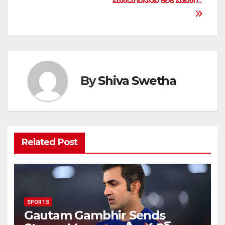
ముందు బీసీసీఐ కీలక మీటింగ్..
By
Shiva Swetha
Related Post
SPORTS
Gautam Gambhir Sends