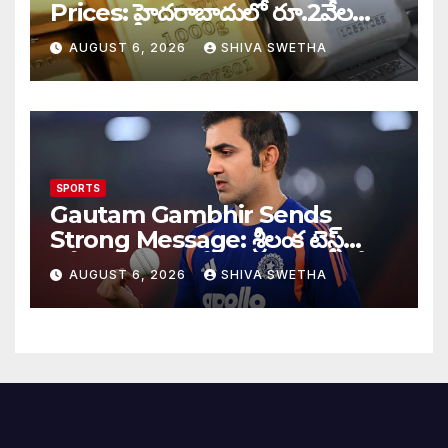
Prices: హైదరాబాదులో రూ.2వేల
900 పెరిగిన తులం రేటు…
AUGUST 6, 2026
SHIVA SWETHA
SPORTS
Gautam Gambhir Sends
Strong Message: శ్రీలంక టెస్ట్
సిరీస్‌కు ముందు టీమిండియాకు గంభీర్
AUGUST 6, 2026
SHIVA SWETHA
వార్నింగ్…