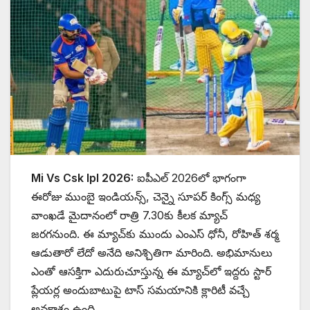
Mi Vs Csk Ipl 2026:
ఐపీఎల్ 2026లో భాగంగా
ఈరోజు ముంబై ఇండియన్స్, చెన్నై సూపర్ కింగ్స్ మధ్య
వాంఖడే మైదానంలో రాత్రి 7.30కు కీలక మ్యాచ్
జరగనుంది. ఈ మ్యాచ్‌కు ముందు ఎంఎస్ ధోనీ, రోహిత్ శర్మ
ఆడుతారో లేదో అనేది అనిశ్చితిగా మారింది. అభిమానులు
ఎంతో ఆసక్తిగా ఎదురుచూస్తున్న ఈ మ్యాచ్‌లో ఇద్దరు స్టార్
ప్లేయర్ల అందుబాటుపై టాస్ సమయానికి క్లారిటీ వచ్చే
అవకాశం ఉంది.