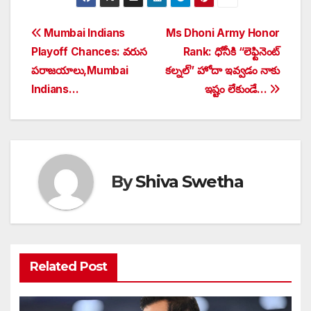
Post
Mumbai Indians
Ms Dhoni Army Honor
Playoff Chances: వరుస
Rank: ధోనీకి “లెఫ్టినెంట్
navigation
పరాజయాలు,Mumbai
కల్నల్” హోదా ఇవ్వడం నాకు
Indians…
ఇష్టం లేకుండే…
By
Shiva Swetha
Related Post