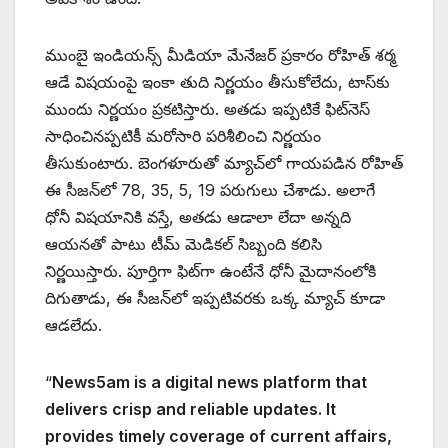
ముంబై ఇండియన్స్ మీడియా మేనేజర్ ప్రకారం రోహిత్ శర్మ
ఆడే విషయంపై ఇంకా తుది నిర్ణయం తీసుకోలేదు, టాస్‌కు
ముందు నిర్ణయం ప్రకటిస్తారు. అతడు ఇప్పటికే ఫిట్‌నెస్
సాధించినప్పటికీ మరోసారి పరిశీలించి నిర్ణయం
తీసుకుంటారు. బెంగళూరుతో మ్యాచ్‌లో గాయపడిన రోహిత్
ఈ సీజన్‌లో 78, 35, 5, 19 పరుగులు చేశాడు. అలాగే
ధోనీ విషయానికి వస్తే, అతడు ఆడాలా లేదా అన్నది
ఆయనతో పాటు టీమ్ మెడికల్ సిబ్బంది కలిసి
నిర్ణయిస్తారు. పూర్తిగా ఫిట్‌గా ఉంటేనే ధోనీ మైదానంలోకి
దిగుతాడు, ఈ సీజన్‌లో ఇప్పటివరకు ఒక్క మ్యాచ్ కూడా
ఆడలేదు.
“
News5am is a digital news platform that
delivers crisp and reliable updates. It
provides timely coverage of current affairs,