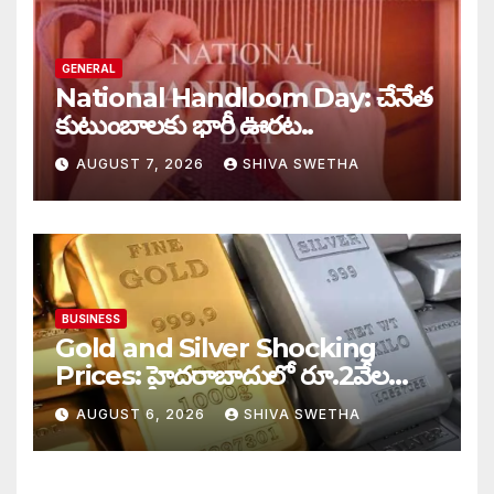
GENERAL
National Handloom Day: చేనేత
కుటుంబాలకు భారీ ఊరట..
AUGUST 7, 2026
SHIVA SWETHA
BUSINESS
Gold and Silver Shocking
Prices: హైదరాబాదులో రూ.2వేల
900 పెరిగిన తులం రేటు…
AUGUST 6, 2026
SHIVA SWETHA