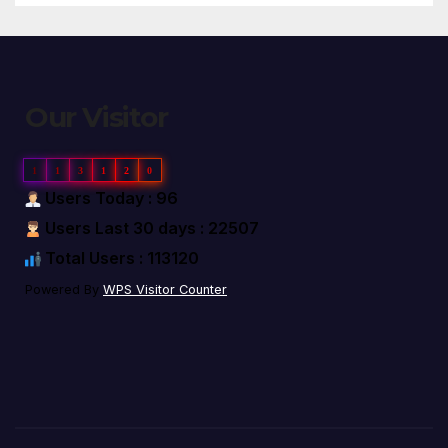
Our Visitor
1
1
3
1
2
0
Users Today : 96
Users Last 30 days : 22507
Total Users : 113120
Powered By
WPS Visitor Counter