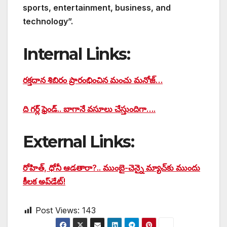
sports, entertainment, business, and
technology”.
Internal Links:
రక్తదాన శిబిరం ప్రారంభించిన మంచు మనోజ్…
ది గర్ల్ ఫ్రెండ్.. బాగానే వసూలు చేస్తుందిగా….
External Links:
రోహిత్, ధోనీ ఆడతారా?.. ముంబై-చెన్నై మ్యాచ్‌కు ముందు
కీలక అప్‌డేట్!
Post Views:
143