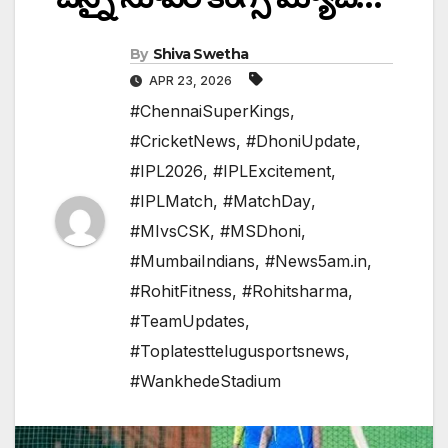
By
Shiva Swetha
APR 23, 2026
#ChennaiSuperKings
,
#CricketNews
,
#DhoniUpdate
,
#IPL2026
,
#IPLExcitement
,
#IPLMatch
,
#MatchDay
,
#MIvsCSK
,
#MSDhoni
,
#MumbaiIndians
,
#News5am.in
,
#RohitFitness
,
#Rohitsharma
,
#TeamUpdates
,
#Toplatesttelugusportsnews
,
#WankhedeStadium