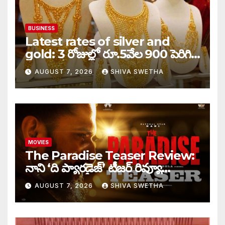
BUSINESS
Latest rates of silver and
gold: 3 రోజుల్లో రూ.5వేల 900 పెరిగిన
తులం గోల్డ్…
AUGUST 7, 2026
SHIVA SWETHA
MOVIES
The Paradise Teaser Review:
నాని ‘ది ప్యారడైజ్’ టీజర్ రివ్యూ…
AUGUST 7, 2026
SHIVA SWETHA