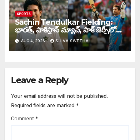
SPORTS
Sachin Tendulkar Fielding:
భారత్, పాకిస్థాన్ మ్యాచ్, పాక్ జెర్సీలో
బరిలోకి దిగిన సచిన్…
AUG 4, 2026
SHIVA SWETHA
Leave a Reply
Your email address will not be published.
Required fields are marked
*
Comment
*