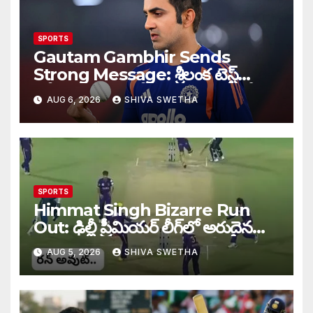
SPORTS
Gautam Gambhir Sends
Strong Message: శ్రీలంక టెస్ట్
సిరీస్‌కు ముందు టీమిండియాకు గంభీర్
AUG 6, 2026
SHIVA SWETHA
వార్నింగ్…
SPORTS
Himmat Singh Bizarre Run
Out: ఢిల్లీ ప్రీమియర్ లీగ్‌లో అరుదైన
రనౌట్ ఘటన వైరల్.
AUG 5, 2026
SHIVA SWETHA