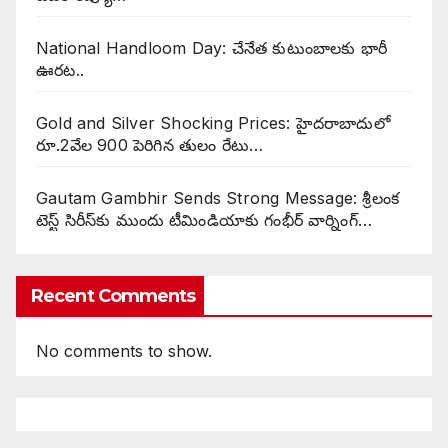
National Handloom Day: చేనేత కుటుంబాలకు భారీ
ఊరట..
Gold and Silver Shocking Prices: హైదరాబాదులో
రూ.2వేల 900 పెరిగిన తులం రేటు…
Gautam Gambhir Sends Strong Message: శ్రీలంక
టెస్ట్ సిరీస్‌కు ముందు టీమిండియాకు గంభీర్ వార్నింగ్…
Recent Comments
No comments to show.