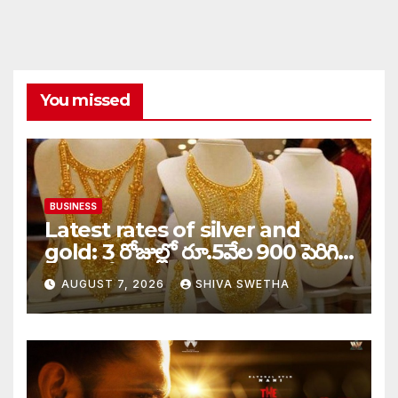
You missed
BUSINESS
Latest rates of silver and
gold: 3 రోజుల్లో రూ.5వేల 900 పెరిగిన
తులం గోల్డ్…
AUGUST 7, 2026
SHIVA SWETHA