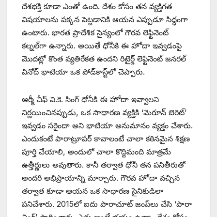
దేశభక్తి కూడా ఎంతో ఉంది. దేశం కోసం తన వ్యక్తిగత
విషయాలను పక్కన పెట్టడానికి ఆయన ఎప్పుడూ సిద్ధంగా
ఉంటారు. భారత ప్రాదేశిక సైన్యంలో గౌరవ లెఫ్టినెంట్
కల్నల్‌గా ఉన్నారు. అయితే ధోనీకి ఈ హోదా ఇవ్వడంపై
మొదట్లో కొంత వ్యతిరేకత ఉందని రిటైర్డ్ లెఫ్టినెంట్ జనరల్
వినోద్ భాటియా ఒక పోడ్‌కాస్ట్‌లో చెప్పారు.
ఆర్మీ చీఫ్ వి.కె. సింగ్ ధోనీకి ఈ హోదా ఇవ్వాలని
నిర్ణయించినప్పుడు, ఒక సాధారణ వ్యక్తికి ‘మెరూన్ బెరెట్’
ఇవ్వడం సరైందా అని భాటియా అనుమానం వ్యక్తం చేశారు.
ఎందుకంటే పారాట్రూపర్ కావాలంటే చాలా కఠినమైన శిక్షణ
పూర్తి చేయాలి, అందులో చాలా కొద్దిమంది మాత్రమే
ఉత్తీర్ణులు అవుతారు. కానీ తర్వాత ధోనీ తన పనితీరుతో
అందరి అభిప్రాయాన్ని మార్చారు. గౌరవ హోదా వచ్చిన
తర్వాత కూడా ఆయన ఒక సాధారణ సైనికుడిలా
పనిచేశారు. 2015లో ఐదు పారాచూట్ జంప్‌లు చేసి ‘పారా
వింగ్’ సాధించారు. ఎత్తు అంటే భయం ఉన్నా, దేశం కోసం