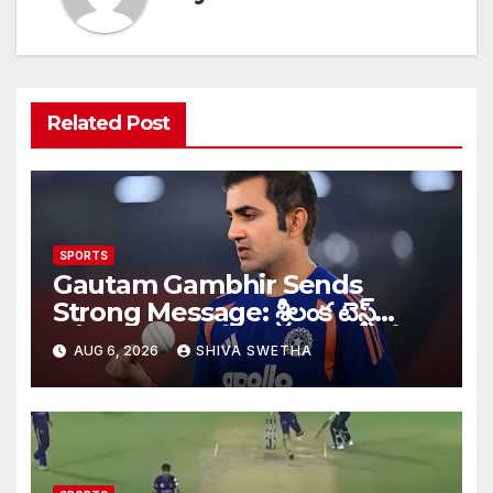
Related Post
SPORTS
Gautam Gambhir Sends
Strong Message: శ్రీలంక టెస్ట్
సిరీస్‌కు ముందు టీమిండియాకు గంభీర్
AUG 6, 2026
SHIVA SWETHA
వార్నింగ్…