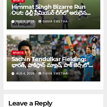
SPORTS
Himmat Singh Bizarre Run
Out: ఢిల్లీ ప్రీమియర్ లీగ్‌లో అరుదైన
రనౌట్ ఘటన వైరల్.
AUG 5, 2026
SHIVA SWETHA
SPORTS
Sachin Tendulkar Fielding:
భారత్, పాకిస్థాన్ మ్యాచ్, పాక్ జెర్సీలో
బరిలోకి దిగిన సచిన్…
AUG 4, 2026
SHIVA SWETHA
Leave a Reply