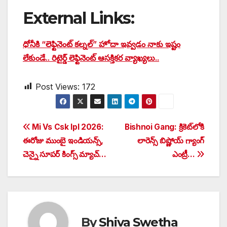
External Links:
ధోనీకి “లెఫ్టినెంట్ కల్నల్” హోదా ఇవ్వడం నాకు ఇష్టం
లేకుండే.. రిటైర్డ్ లెఫ్టినెంట్ ఆసక్తికర వ్యాఖ్యలు..
Post Views:
172
Post
Mi Vs Csk Ipl 2026:
Bishnoi Gang: క్రికెట్‌లోకి
ఈరోజు ముంబై ఇండియన్స్,
లారెన్స్ బిష్ణోయ్ గ్యాంగ్
navigation
చెన్నై సూపర్ కింగ్స్ మ్యాచ్…
ఎంట్రీ…
By
Shiva Swetha