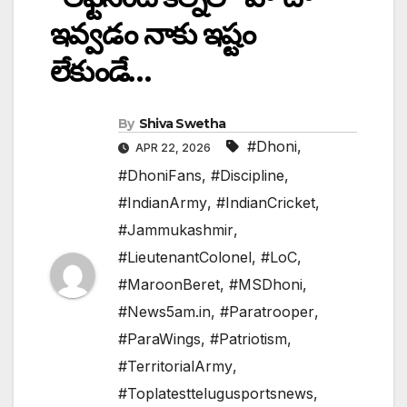
ఇవ్వడం నాకు ఇష్టం
లేకుండే…
By
Shiva Swetha
#Dhoni
,
APR 22, 2026
#DhoniFans
,
#Discipline
,
#IndianArmy
,
#IndianCricket
,
#Jammukashmir
,
#LieutenantColonel
,
#LoC
,
#MaroonBeret
,
#MSDhoni
,
#News5am.in
,
#Paratrooper
,
#ParaWings
,
#Patriotism
,
#TerritorialArmy
,
#Toplatesttelugusportsnews
,